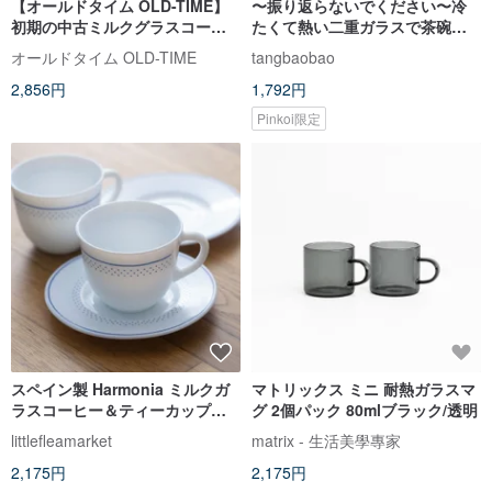
【オールドタイム OLD-TIME】
〜振り返らないでください〜冷
初期の中古ミルクグラスコーヒ
たくて熱い二重ガラスで茶碗を
ーカップ（1杯1皿セット）
失神させます
オールドタイム OLD-TIME
tangbaobao
2,856円
1,792円
Pinkoi限定
スペイン製 Harmonia ミルクガ
マトリックス ミニ 耐熱ガラスマ
ラスコーヒー＆ティーカップ＆
グ 2個パック 80mlブラック/透明
ソーサーセット 未使用品（デッ
littlefleamarket
matrix - 生活美學專家
ドストック）台湾送料無料
2,175円
2,175円