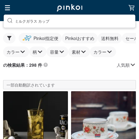
ミルクガラス カップ
Pinkoi指定便
Pinkoiおすすめ
送料無料
セール
カラー
柄
容量
素材
カラー
人気順
の検索結果：298 件
一部自動翻訳されています