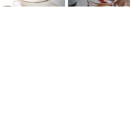
1960 年代 フランス Arcopal パ
日本霜山 耐熱ガラスコーヒーカ
ールミルクホワイトゴールドリ
ップ-220ml-2個セット
ム カップ＆ソーサー セット
霜山 SHIMOYAMA | 台湾正規代理店
shroom
6,415円
3,479円
4,459円
アメリカン MoMA スケール コー
挿絵入りグラス3枚セット