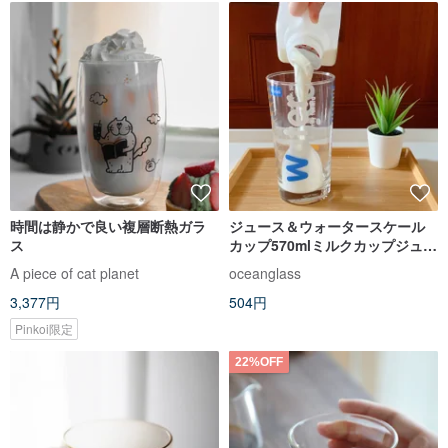
時間は静かで良い複層断熱ガラ
ジュース＆ウォータースケール
ス
カップ570mlミルクカップジュー
スカップ
A piece of cat planet
oceanglass
3,377円
504円
Pinkoi限定
22%OFF