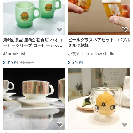
第4位 食品 第5位 朝食店-ハオコ
ビールグラスペアセット - バブル
ーヒーシリーズ コーヒーカップ
ミルク乾杯
バーガー柄 忙しい時こそ笑って
45breakfast
小黃間 little yellow studio
ください
2,319円
2,576円
2,576円