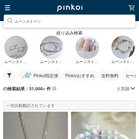
ムーンストーン
絞り込み検索
ムーンストーン ピアス
ムーンストーン ネックレス
ムーンストーン 指輪
ムーンストーン ブレスレット
Pinkoi指定便
Pinkoiおすすめ
送料無料
セール
人気順
の検索結果：31,000+ 件
一部自動翻訳されています