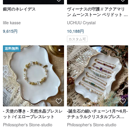
銀河のネレイデス
ヴィーナスの守護 // アクアマリ
ン ムーンストーン ペリドット パ
ワーストーン 天然石 ブレスレッ
lille kasse
UCHUU Crystal
ト // 恋愛運 ヒーリング 対人関係
9,615円
10,188円
カスタム可
送料無料
- 天使の導き - 天然水晶ブレスレ
-誕生石の細いチェーン1月〜6月-
ット /イエローブレスレット
ナチュラルクリスタルブレスレ
ット/イエローブレスレット
Philosopher's Stone-studio
Philosopher's Stone-studio