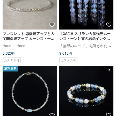
ブレスレット 恋愛運アップと人
【3A/4A スリランカ産強光ムー
間関係運アップ ムーンストーン
ンストーン】雪の結晶インクル
パール - 促進 -
ージョン入りブルームーンスト
「無限のループ 」厳選されたクリスタル/水晶/原石ラフ/ブレスレット/彫刻置物/彫刻置物
Hand In Hand
ーン ブレスレット/一点物
5,323円
9,615円
カスタム可
カスタム可
送料無料