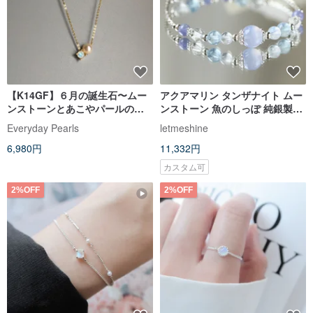
【K14GF】６月の誕生石〜ムー
アクアマリン タンザナイト ムー
ンストーンとあこやパールのス
ンストーン 魚のしっぽ 純銀製ク
ルーネックレス Moonstone
リスタルブレスレット。ブルー
Everyday Pearls
letmeshine
ドリームアイランド ギフト
6,980円
11,332円
カスタム可
2%OFF
2%OFF