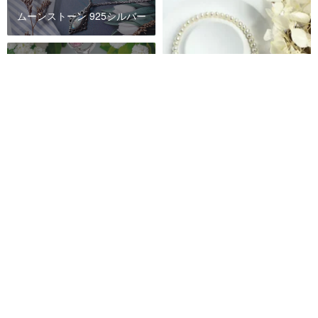
ムーンストーン 925シルバー
ムーンストーン 14Kゴールド
ムーンストーン 天然石アクセサ
リー
オリジナルデザイン 月光パール
天然クリスタルブレスレット
ムーンストーン タッセルピアス
925スターリングシルバーパーツ
DS The Lovers
天然真珠
3,938円
カスタム可