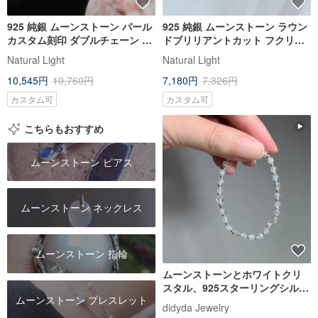
925 純銀 ムーンストーン パール
925 純銀 ムーンストーン ラウン
カスタム刻印 ダブルチェーン ブ
ドブリリアントカット フクリン
レスレット 2 色選択可能 無料ラ
留め チェーンリング 指輪 無料ギ
Natural Light
Natural Light
ッピング
フトラッピング
10,545円
10,760円
7,180円
7,326円
カスタム可
カスタム可
こちらもおすすめ
ムーンストーン ピアス
ムーンストーン ネックレス
ムーンストーン 指輪
ムーンストーンとホワイトクリ
スタル、925スターリングシルバ
ムーンストーン ブレスレット
ーのブレスレット
didyda Jewelry