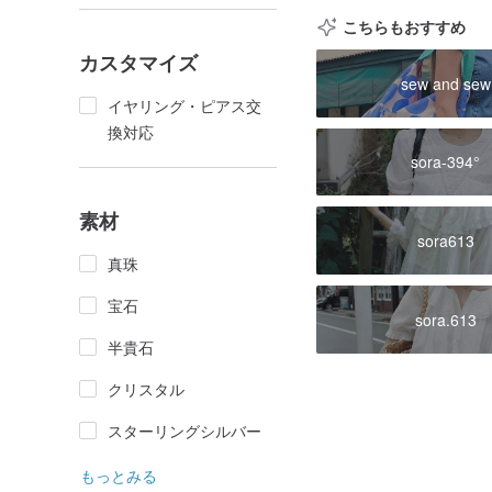
こちらもおすすめ
カスタマイズ
sew and sew
イヤリング・ピアス交
換対応
sora-394°
素材
sora613
真珠
宝石
sora.613
半貴石
クリスタル
スターリングシルバー
もっとみる