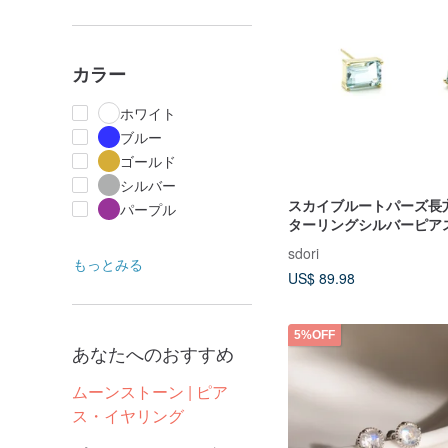
カラー
ホワイト
ブルー
ゴールド
シルバー
スカイブルートパーズ長方
パープル
ターリングシルバーピア
ー/ローズゴールド/18K
sdori
長方形シリーズ
もっとみる
US$ 89.98
5%OFF
あなたへのおすすめ
ムーンストーン | ピア
ス・イヤリング