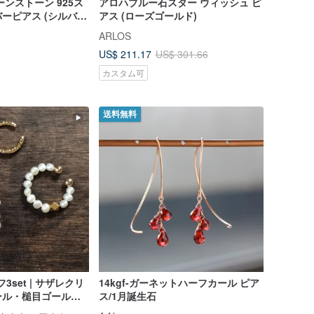
ンストーン 925ス
アロハブルー石スター ウィッシュ ピ
ーピアス (シルバ
アス (ローズゴールド)
18Kゴールド) | ム
ARLOS
リーズ
US$ 211.17
US$ 301.66
カスタム可
送料無料
フ3set | サザレクリ
14kgf-ガーネットハーフカール ピア
ル・槌目ゴールド-
ス/1月誕生石
セット | 4月・6月誕生石 | EC-Set2