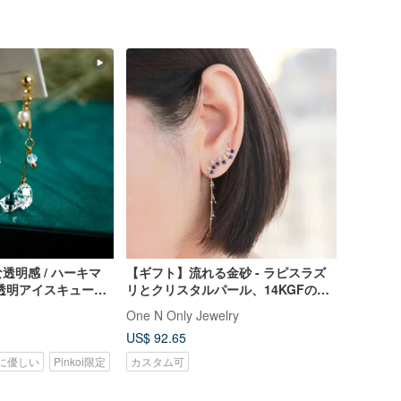
透明感 / ハーキマ
【ギフト】流れる金砂 - ラピスラズ
透明アイスキューブ
リとクリスタルパール、14KGFのス
トレスフリーな軽量ピアス・イヤリ
One N Only Jewelry
ング（兼用）
US$ 92.65
に優しい
Pinkoi限定
カスタム可