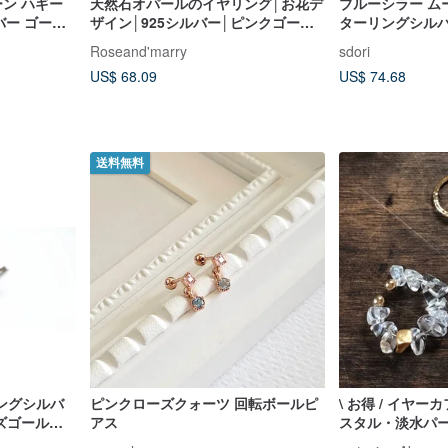
トーン ハギー
天然石オパールのイヤリング│お花デ
ブルーシラー ムー
ルバー ゴール
ザイン│925シルバー│ピンクゴール
ターリングシルバ
ドメッキ
ー/ローズゴールド/
Roseand'marry
sdori
ーンストーンシ
US$ 68.09
US$ 74.68
送料無料
リングシルバ
ピンクローズクォーツ 回転ボールピ
\ お得 / イヤーカ
ズゴール
アス
スタル・淡水パー
誕生石