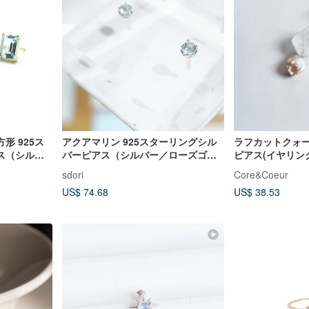
形 925ス
アクアマリン 925スターリングシル
ラフカットクォ
ス（シルバ
バーピアス（シルバー／ローズゴー
ピアス(イヤリン
ゴールド）｜
ルド／18Kゴールド）｜3月誕生石
sdori
Core&Coeur
US$ 74.68
US$ 38.53