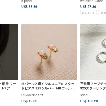
a.pearl
watasino Aku
US$ 33.86
US$ 57.36
カスタム可
Pin
 細身 フー
オパールと輝くジルコニアのスタッ
三角形フープチャ
 1ペア
ドピアス 925シルバー 14Kゴールド
925スターリン
アレルギー対応 入浴時も着用可能 色
ルバー/ローズゴー
Studdedheartz
sdori
落ちしない レディース
ド）| 3月誕生石
US$ 42.85
US$ 105.28