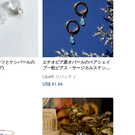
ーツとケシパールの
エチオピア産オパールのペアシェイ
グ)
プ一粒ピアス・サージカルステンレ
ス 極光 きょっこう
Lipatti リパッティ
US$ 61.64