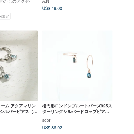
se -わたしのアクセ-
A.N
US$ 46.00
koi限定
ーム アクアマリン
楕円形ロンドンブルートパーズ925ス
グシルバーピアス（シ
ターリングシルバードロップピアス
ルド/18Kゴール
(シルバー/ローズゴールド/18Kゴール
sdori
ド)
US$ 86.92