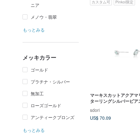
カスタム可
Pinkoi限定
ニア
メノウ・翡翠
もっとみる
メッキカラー
ゴールド
プラチナ・シルバー
無加工
マーキスカットアクアマリ
ターリングシルバーピア
ローズゴールド
ー/ローズゴールド/18K
sdori
アクアマリンシリーズ
アンティークブロンズ
US$ 70.09
もっとみる