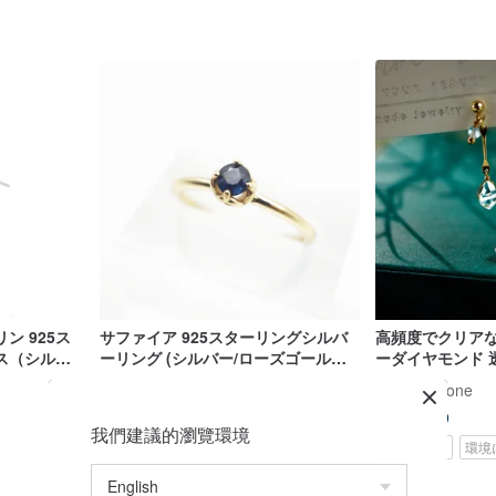
ン 925ス
サファイア 925スターリングシルバ
高頻度でクリアな
ス（シルバ
ーリング (シルバー/ローズゴール
ーダイヤモンド 
ゴールド）|
ド/18Kゴールド) | 9月誕生石
ピアス 14K
sdori
E moon stone
US$ 65.50
US$ 30.29
我們建議的瀏覽環境
カスタム可
環境