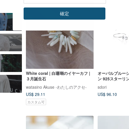
確定
White coral | 白珊瑚のイヤーカフ |
オーバルブルーシ
３月誕生石
ン 925スターリ
プピアス (シルバ
watasino Akuse -わたしのアクセ-
sdori
| ムーンストー
US$ 29.11
US$ 96.10
カスタム可