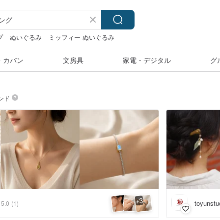
プ
ぬいぐるみ
ミッフィー ぬいぐるみ
・カバン
文房具
家電・デジタル
グ
ンド
3
+
toyunstu
5.0
(1)