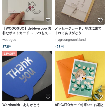
【WOOOGUO】debbywooo 素
メッセージカード。地球に来て
朴なポストカード ～ いつも支え
くれてありがとう
てくれてありがとう 手書きカー
woooguo
mygreengreenisland
ド
373円
458円
12%OFF
Wordsmith - ありがとう
ARIGATOカード封筒set -お花と