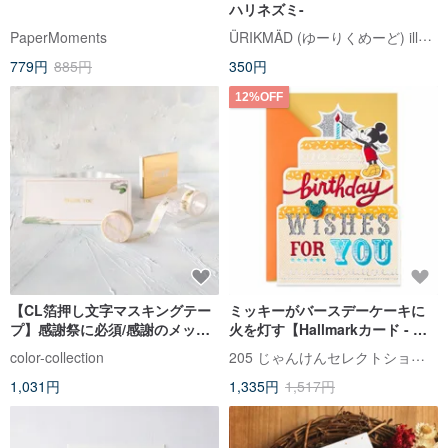
ハリネズミ-
ÜRIKMÄD (ゆーりくめーど) illustration
PaperMoments
779円
885円
350円
12%OFF
【CL箔押し文字マスキングテー
ミッキーがバースデーケーキに
プ】感謝祭に必須/感謝のメッセ
火を灯す【Hallmarkカード - デ
ージ Thank You。1.5CMX5M
ィズニーDisney】
205 じゃんけんセレクトショップ
color-collection
1,031円
1,335円
1,517円