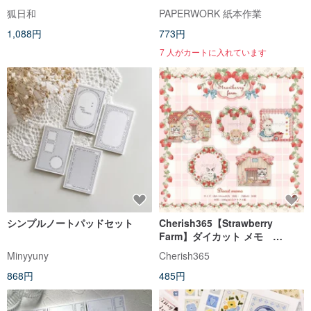
狐日和
PAPERWORK 紙本作業
1,088円
773円
7 人がカートに入れています
シンプルノートパッドセット
Cherish365【Strawberry
Farm】ダイカット メモ
CHO676
Minyyuny
Cherish365
868円
485円