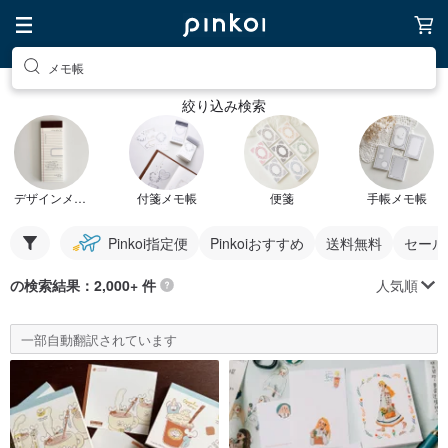
メモ帳
絞り込み検索
デザインメモ帳
付箋メモ帳
便箋
手帳メモ帳
Pinkoi指定便
Pinkoiおすすめ
送料無料
セール
人気順
の検索結果：2,000+ 件
一部自動翻訳されています