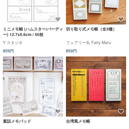
ミニメモ帳 (ハムスター/バーディ
切り取り式メモ帳（全3種）
ー) 12.7x5.6cm / 50枚
Y スタジオ
フェアリー丸 Fairy Maru
859円
859円
童話メモパッド
台湾風メモ帳