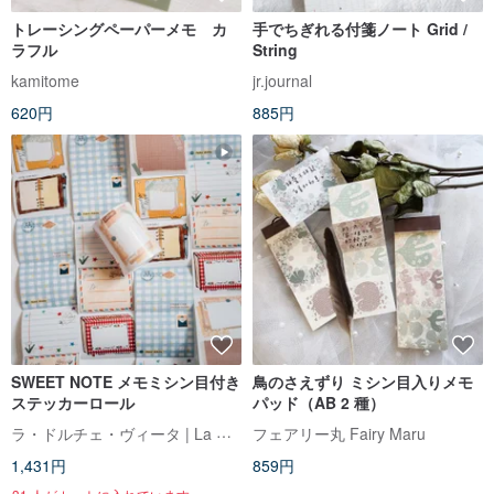
トレーシングペーパーメモ カ
手でちぎれる付箋ノート Grid /
ラフル
String
kamitome
jr.journal
620円
885円
SWEET NOTE メモミシン目付き
鳥のさえずり ミシン目入りメモ
ステッカーロール
パッド（AB 2 種）
ラ・ドルチェ・ヴィータ | La Dolce Vita
フェアリー丸 Fairy Maru
1,431円
859円