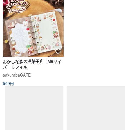
おかしな森の洋菓子店 M6サイ
Cherish365【書けるロールシー
ズ リフィル
ル vol.3】型抜き ロールテープ /
ロールシール CHO774
sakurabaCAFE
Cherish365
500円
950円