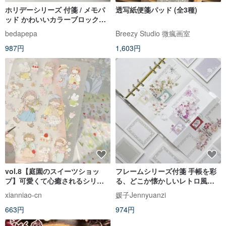
ホリデーシリーズ 付箋 / メモパ
透写紙便箋パッド (全3種)
ッド かわいいカラーブロックデ
ザイン、手帳に貼って剥がせる
bedapepa
Breezy Studio 微瘋画室
メモ、速記用ふせん
987円
1,603円
vol.8【庭園のスイーツショッ
フレームシリーズ付箋 手帳を彩
プ】可愛くて心癒されるシリー
る、どこか懐かしいレトロ風素
ズ 両面クリアグリッターシール/
材
xianniao-cn
媛子Jennyuanzi
塩系
663円
974円