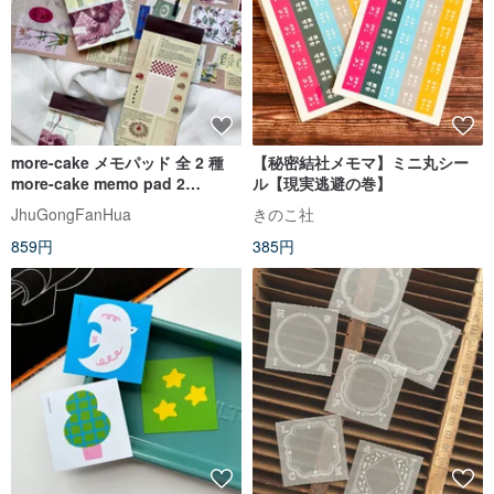
more-cake メモパッド 全 2 種
【秘密結社メモマ】ミニ丸シー
more-cake memo pad 2
ル【現実逃避の巻】
designs
JhuGongFanHua
きのこ社
859円
385円