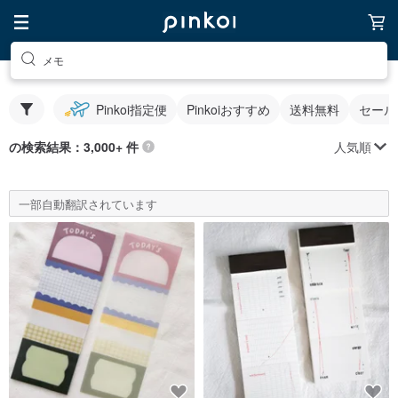
メモ
Pinkoi指定便
Pinkoiおすすめ
送料無料
セール
人気順
の検索結果：3,000+ 件
一部自動翻訳されています