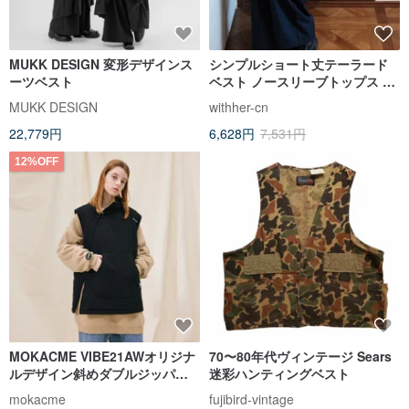
MUKK DESIGN 変形デザインス
シンプルショート丈テーラード
ーツベスト
ベスト ノースリーブトップス レ
ディース
MUKK DESIGN
withher-cn
22,779円
6,628円
7,531円
12%OFF
MOKACME VIBE21AWオリジナ
70〜80年代ヴィンテージ Sears
ルデザイン斜めダブルジッパー
迷彩ハンティングベスト
サムライキルティングベストメ
mokacme
fujibird-vintage
ンズ＆レディース