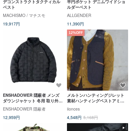
デコンストラクトタクティカル
半円ポケット デニムワイドショ
ベスト
ルダーベスト
MACHISMO / マチスモ
ALLGENDER
19,917円
11,390円
12%OFF
ENSHADOWER 隠蔽者 メンズ
メルトンハンティングジレット
ダウンジャケット 冬用 取り外し
素材ハンティングベストアミカ
可能 インナー 保温 白ダックダウ
ーキスタイル
ENSHADOWER 隱蔽者
iionces
ン アウター
12,959円
4,548円
5,168円