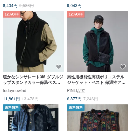
8,434円
9,583円
9,043円
12%OFF
12%OFF
暖かなシンサレート3M ダブルジ
男性用機能性高领ポリエステル
ップスタンドカラー保温ベスト
ジャケット・ベスト 保温性アウ
ジャケット 男女兼用
ター
todaynowind
PINLI品立
11,861円
13,478円
6,377円
7,246円
送料無料
送料無料