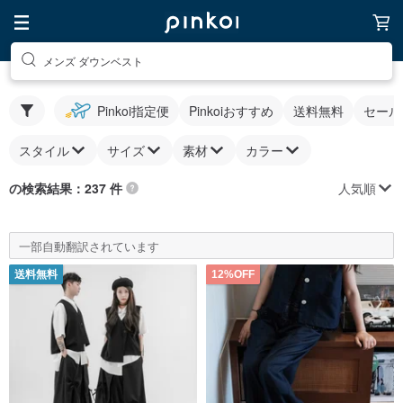
メンズ ダウンベスト
Pinkoi指定便
Pinkoiおすすめ
送料無料
セール
スタイル
サイズ
素材
カラー
人気順
の検索結果：237 件
一部自動翻訳されています
送料無料
12%OFF