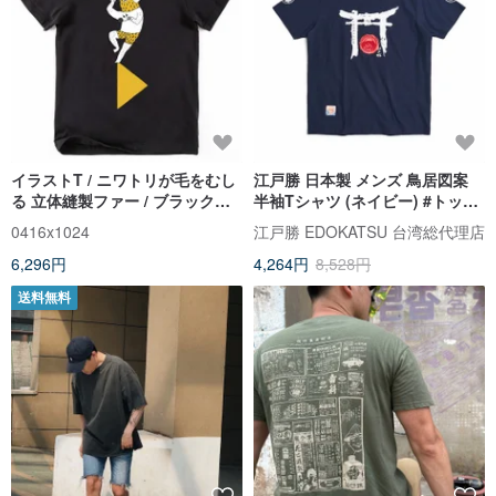
イラストT / ニワトリが毛をむし
江戸勝 日本製 メンズ 鳥居図案
る 立体縫製ファー / ブラック限
半袖Tシャツ (ネイビー) #トップ
定版半袖Tシャツ
ス
0416x1024
江戸勝 EDOKATSU 台湾総代理店
6,296円
4,264円
8,528円
送料無料