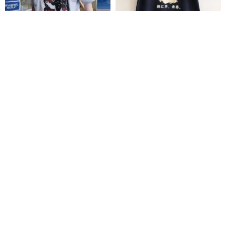
Sweet & Sour | ユニセックス半
鍋に芋、最悪 台湾火鍋派閥 昭和
袖 T シャツ - バーニーズマウン
レトロ Tシャツ 5.6oz ユニセッ
テンドッグ
クス 受注生産
Sweet & Sour
林スタジオ
4,865円
4,786円
5,438円
Pinkoi限定
送料無料
アファパオ - The Art シリーズ
Tシャツ 叢