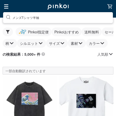
メンズTシャツ半袖
Pinkoi指定便
Pinkoiおすすめ
送料無料
セール
柄
シルエット
サイズ
素材
カラー
人気順
の検索結果：5,000+ 件
一部自動翻訳されています