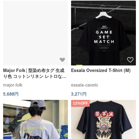
Major Folk│型染め布タグ 生成
Essala Oversized T-Shirt (M)
り色 コットンリネン レトロなク
ルーネック ヘビーウェイト半袖T
major-folk
essala-cavelo
シャツ
5,688円
3,271円
12%OFF