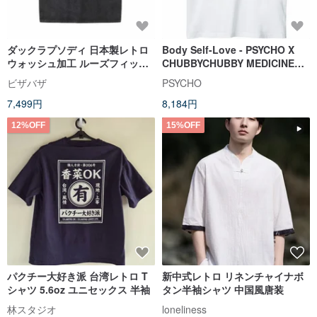
ダックラプソディ 日本製レトロ
Body Self-Love - PSYCHO X
ウォッシュ加工 ルーズフィット
CHUBBYCHUBBY MEDICINE
半袖Tシャツシリーズ ブラック
TEE
ビザバザ
PSYCHO
7,499円
8,184円
12%OFF
15%OFF
パクチー大好き派 台湾レトロ T
新中式レトロ リネンチャイナボ
シャツ 5.6oz ユニセックス 半袖
タン半袖シャツ 中国風唐装
林スタジオ
loneliness