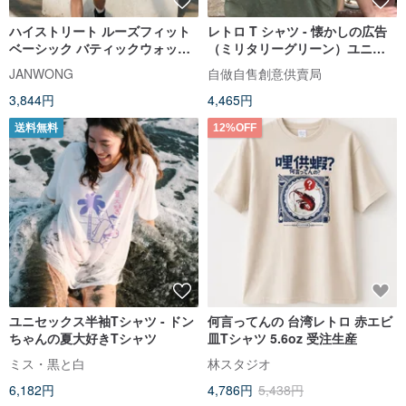
ハイストリート ルーズフィット
レトロ T シャツ - 懐かしの広告
ベーシック バティックウォッシ
（ミリタリーグリーン）ユニセ
ュ 夏用半袖Tシャツ | 3色
ックス 男女兼用 男性へのギフト
JANWONG
自做自售創意供賣局
におすすめ
3,844円
4,465円
送料無料
12%OFF
ユニセックス半袖Tシャツ - ドン
何言ってんの 台湾レトロ 赤エビ
ちゃんの夏大好きTシャツ
皿Tシャツ 5.6oz 受注生産
ミス・黒と白
林スタジオ
6,182円
4,786円
5,438円