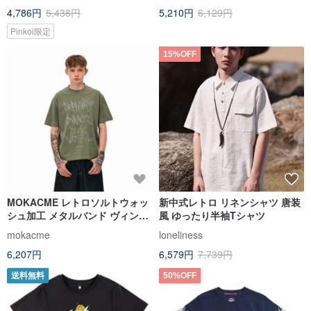
4,786円
5,438円
5,210円
6,129円
Pinkoi限定
15%OFF
MOKACME レトロソルトウォッ
新中式レトロ リネンシャツ 唐装
シュ加工 メタルバンド ヴィンテ
風 ゆったり半袖Tシャツ
ージフォントプリント 純綿半袖T
mokacme
loneliness
シャツ メンズ・レディース
6,207円
6,579円
7,739円
送料無料
50%OFF