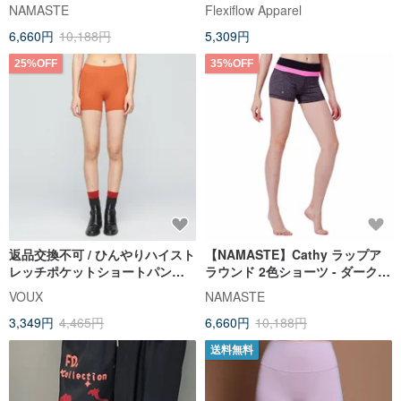
ホワイト柄/ブラック
ーツ - クリーミーな肌触り
NAMASTE
Flexiflow Apparel
6,660円
10,188円
5,309円
25%OFF
35%OFF
返品交換不可 / ひんやりハイスト
【NAMASTE】Cathy ラップア
レッチポケットショートパンツ
ラウンド 2色ショーツ - ダークリ
(レディース) - 柿渋オレンジ
ネン/ブライトピンク
VOUX
NAMASTE
3,349円
4,465円
6,660円
10,188円
送料無料