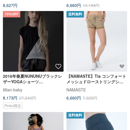
8,627円
6,660円
10,188円
70%OFF
送料無料
2016年春夏NUNUNUブラックレ
【NAMASTE】Tia コンフォート
ザーYOGAショーツ
メッシュドローストリングショ
LEATHERYOGASHORT PANTS
ーツ - ダークスキン
lillian-baby
NAMASTE
8,173円
27,243円
6,660円
7,326円
Pinkoi限定
送料無料