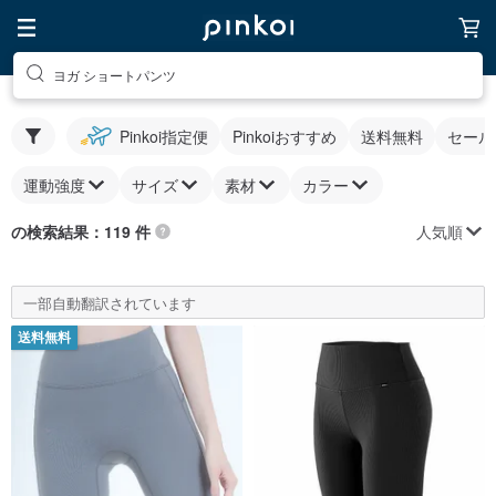
ヨガ ショートパンツ
Pinkoi指定便
Pinkoiおすすめ
送料無料
セール
運動強度
サイズ
素材
カラー
人気順
の検索結果：119 件
一部自動翻訳されています
送料無料