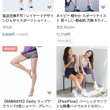
返品交換不可 / レイヤードデザイ
ネイビー 軽やか スポーツテイス
ンひんやりスポーツショートパ
ト 若々しい 都会的 万能 Aライン
ンツ-ブラック
ショートパンツ
VOUX
荒腔 NoZen
5,924円
7,898円
11,712円
Pinkoi限定
35%OFF
【NAMASTE】Cathy ラップア
【FlexiFlow】ベーシックでソフ
ラウンド2色ショーツ - グレー×
トな軽量ハイウエストヨガショ