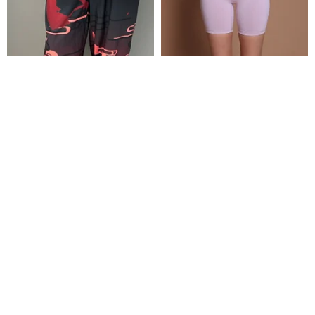
アイス通気性シェイプクロップ
Run for life 6 インチ ハイウエス
ドパンツ
ト ノンストップ サイクリング シ
ョーツ @breathm-yingxuefen
fools-day
asanayoga
4,402円
10,760円
カスタム可
カスタム可
70%OFF
送料無料