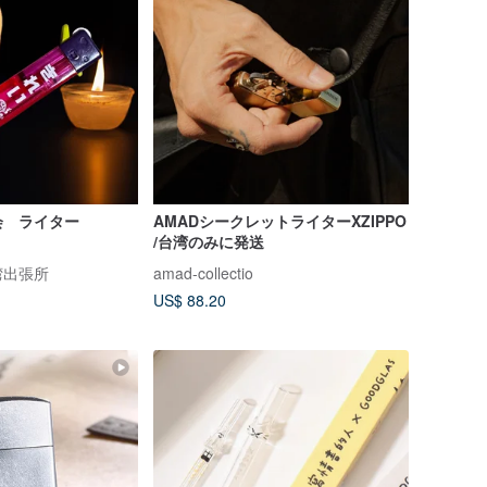
会 ライター
AMADシークレットライターXZIPPO
/台湾のみに発送
湾出張所
amad-collectio
US$ 88.20