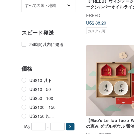
【FREED】ヴィンテー
すべての国・地域
ークシルバーオイルライ
ボックス 名入れ刻印 誕
FREED
ト オーダー刻印
US$ 88.20
カスタム可
スピード発送
24時間以内に発送
価格
US$10 以下
US$10 - 50
US$50 - 100
US$100 - 150
US$150 以上
【Mao's Le Tao Tao x 
の恵み ダブルボウル 醤
US$
-
ボックスセット