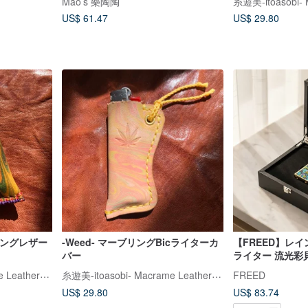
Mao’s 樂陶陶
US$ 61.47
US$ 29.80
ーブリングレザー
-Weed- マーブリングBicライターカ
【FREED】レ
バー
ライター 流光彩
日ギフト
糸遊美-itoasobi- Macrame Leather Works
糸遊美-itoasobi- Macrame Leather Works
FREED
US$ 29.80
US$ 83.74