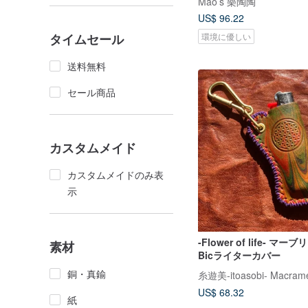
Mao’s 樂陶陶
US$ 96.22
タイムセール
環境に優しい
送料無料
セール商品
カスタムメイド
カスタムメイドのみ表
示
-Flower of life- マ
素材
Bicライターカバー
銅・真鍮
US$ 68.32
紙