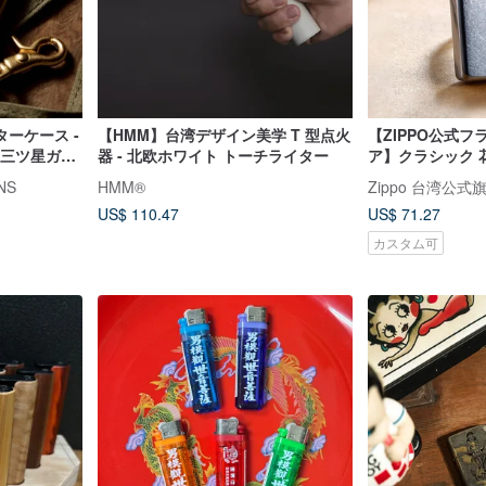
ターケース -
【HMM】台湾デザイン美学 T 型点火
【ZIPPO公式
定 三ツ星ガー
器 - 北欧ホワイト トーチライター
ア】クラシック 
プ）防風ライター 
NS
HMM®
Zippo 台湾公式
US$ 110.47
US$ 71.27
カスタム可