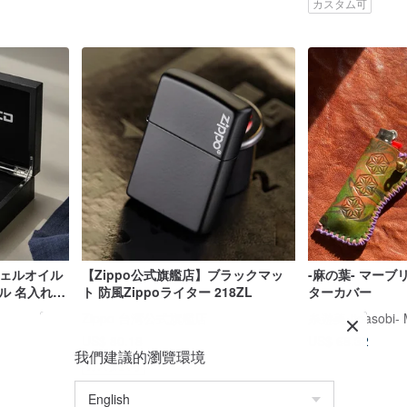
カスタム可
シェルオイル
【Zippo公式旗艦店】ブラックマッ
-麻の葉- マーブ
ル 名入れ刻
ト 防風Zippoライター 218ZL
ターカバー
Zippo 台湾公式旗艦店
US$ 80.18
US$ 68.32
我們建議的瀏覽環境
カスタム可