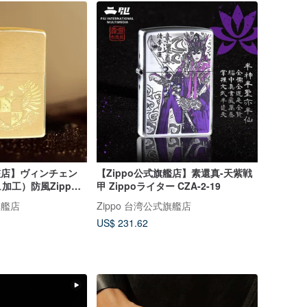
旗艦店】ヴィンチェン
【Zippo公式旗艦店】素還真-天紫戦
加工）防風Zippo
甲 Zippoライター CZA-2-19
68
旗艦店
Zippo 台湾公式旗艦店
US$ 231.62