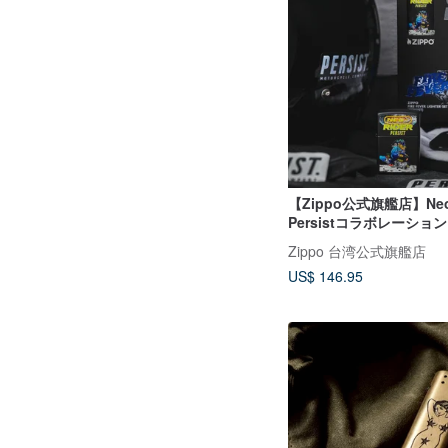
【Zippo公式旗艦店】Neo-
Persistコラボレーション
ライター CI419328
Zippo 台湾公式旗艦店
US$ 146.95