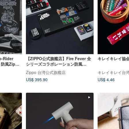
Rider
【ZIPPO公式旗艦店】Fire Fever 全
キレイキレイ協
 防風Zippo
シリーズコラボレーション防風
Zippoライターギフトボックス
Zippo 台湾公式旗艦店
キレイキレイ台
US$ 395.90
US$ 4.46