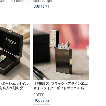
suda-catypo
US$ 18.71
インボーシェルオイル
【FREED】ブラックヘアライン加工
貝 名入れ刻印 父の
オイルライターギフトボックス 名入
れ刻印 父の日ギフト
FREED
US$ 74.84