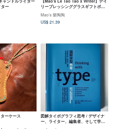
ークキャンドルライター
【Mao's Le Tao Tao x Writer】デイ
イター
リーブレッシンググラスギフトボッ
クスセット
Mao’s 樂陶陶
US$ 21.39
cライターケース
図解タイポグラフィ思考 / デザイナ
ー、ライター、編集者、そして学生
のための重要ガイド
糸遊美-itoasobi- Macrame Leather Works