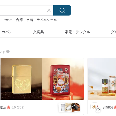
ー
hwara
台湾
水着
ラベルシール
・カバン
文房具
家電・デジタル
グ
ンド
5
+
旗艦店
yfj5858
5.0
(369)