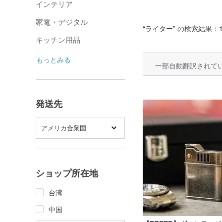
インテリア
家電・デジタル
“
ライター
” の検索結果：1,
キッチン用品
もっとみる
一部自動翻訳されて
発送先
アメリカ合衆国
ショップ所在地
台湾
中国