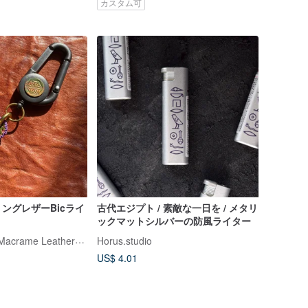
カスタム可
リングレザーBicライ
古代エジプト / 素敵な一日を / メタリ
ックマットシルバーの防風ライター
糸遊美-itoasobi- Macrame Leather Works
Horus.studio
US$ 4.01