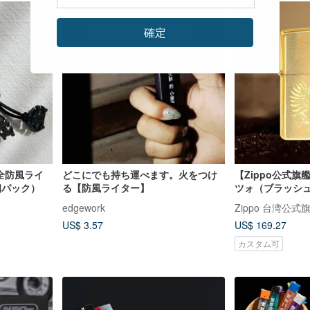
確定
 安全防風ライ
どこにでも持ち運べます。火をつけ
【Zippo公式
個パック）
る【防風ライター】
ツォ（ブラッシュ
ライター 204B-1
edgework
Zippo 台湾公式
US$ 3.57
US$ 169.27
カスタム可