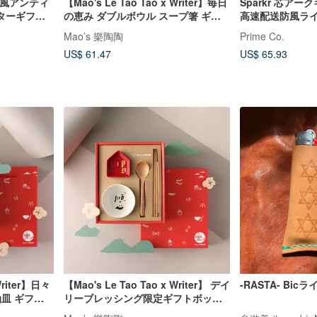
ジ風アンティ
【Mao's Le Tao Tao x Writer】毎日
Sparkr 芯ア
ターギフト
の恵み ダブルボウル スープ箸 ギフ
高速配送防風ラ
生日プレゼン
トボックスセット
Mao’s 樂陶陶
Prime Co.
US$ 61.47
US$ 65.93
Writer】日々
【Mao's Le Tao Tao x Writer】 デイ
-RASTA- Bi
油皿 ギフト
リーブレッシング限定ギフトボック
スセット