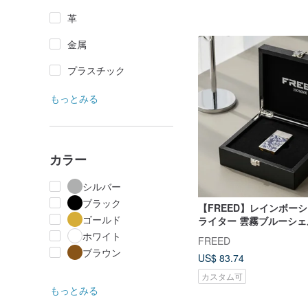
革
金属
プラスチック
もっとみる
カラー
シルバー
ブラック
【FREED】レインボー
ゴールド
ライター 雲霧ブルーシェ
印 彼氏へのプレゼント
ホワイト
FREED
ブラウン
US$ 83.74
カスタム可
もっとみる