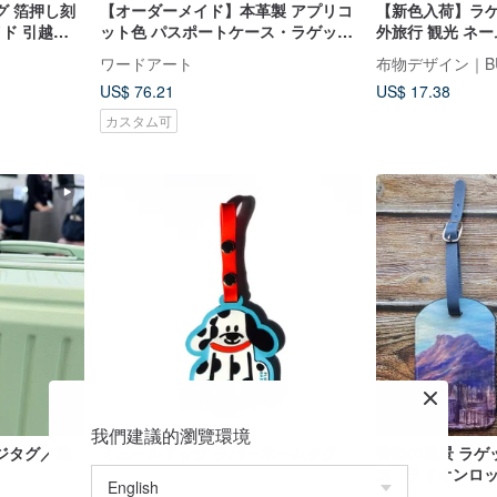
グ 箔押し刻
【オーダーメイド】本革製 アプリコ
【新色入荷】ラゲッ
イド 引越し
ット色 パスポートケース・ラゲッジ
外旅行 観光 ネー
タグセット 昇進祝い 旅行 レザー ホ
ワードアート
布物デザイン｜B
ットスタンプ
US$ 76.21
US$ 17.38
カスタム可
我們建議的瀏覽環境
ジタグ／旅
ミュールドッグ ラバーネームタグ
香港の風景 ラゲッ
ス - ライオンロ
物タグ