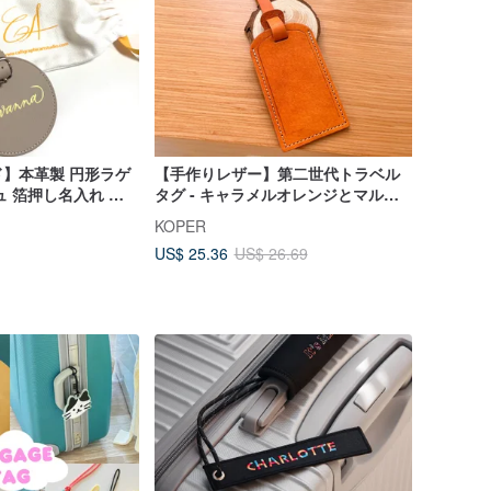
】本革製 円形ラゲ
【手作りレザー】第二世代トラベル
ュ 箔押し名入れ カ
タグ - キャラメルオレンジとマルチ
祝い 誕生日 プレゼ
カラーレザーストラップ（MIT台湾
KOPER
製）
US$ 25.36
US$ 26.69