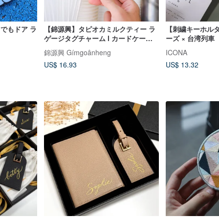
どこでもドア ラ
【錦源興】タピオカミルクティー ラ
【刺繍キーホル
ゲージタグチャーム l カードケース
ーズ × 台湾列車
ID カードケース ふわふわチャーム
錦源興 Gímgoânheng
ICONA
ラゲージタグ
US$ 16.93
US$ 13.32