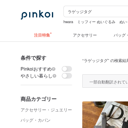
hwara
ミッフィー ぬいぐるみ
ぬい
台湾 24金 ネックレス
クリスマス
注目特集
アクセサリー
バッグ
条件で探す
“
ラゲッジタグ
” の検索結果
Pinkoiおすすめ
やさしい暮らし
一部自動翻訳されて
商品カテゴリー
アクセサリー・ジュエリー
バッグ・カバン