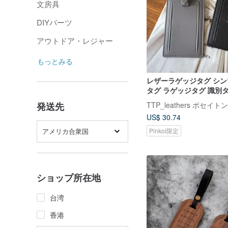
文房具
DIYパーツ
アウトドア・レジャー
もっとみる
レザーラゲッジタグ シ
タグ ラゲッジタグ 識別
ジストラップ ラゲッジバ
発送先
US$ 30.74
アメリカ合衆国
Pinkoi限定
ショップ所在地
台湾
香港