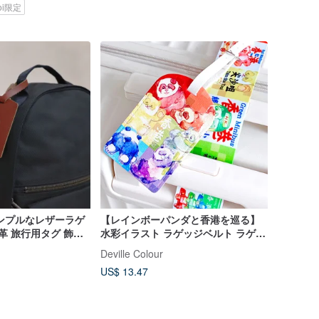
koi限定
ンプルなレザーラゲ
【レインボーパンダと香港を巡る】
革 旅行用タグ 飾り
水彩イラスト ラゲッジベルト ラゲッ
ジタグ お土産 記念品 地元
Deville Colour
US$ 13.47