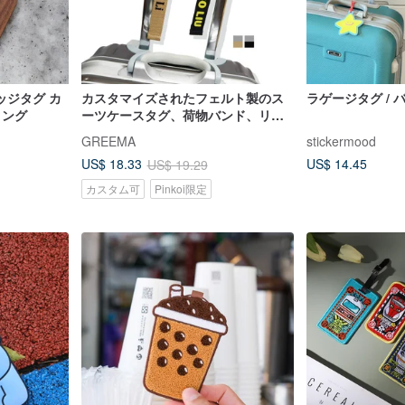
ッジタグ カ
カスタマイズされたフェルト製のス
ラゲージタグ / 
リング
ーツケースタグ、荷物バンド、リュ
ックサックタグ、コラボレーション
GREEMA
stickermood
熊一波のイラスト反射胸章
US$ 14.45
US$ 18.33
US$ 19.29
カスタム可
Pinkoi限定