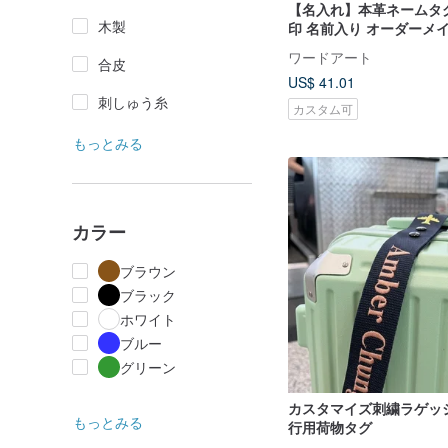
【名入れ】本革ネームタ
木製
印 名前入り オーダーメ
結婚 旅行 卒業 ギフト
ワードアート
合皮
US$ 41.01
刺しゅう糸
カスタム可
もっとみる
カラー
ブラウン
ブラック
ホワイト
ブルー
グリーン
カスタマイズ刺繍ラゲッ
もっとみる
行用荷物タグ