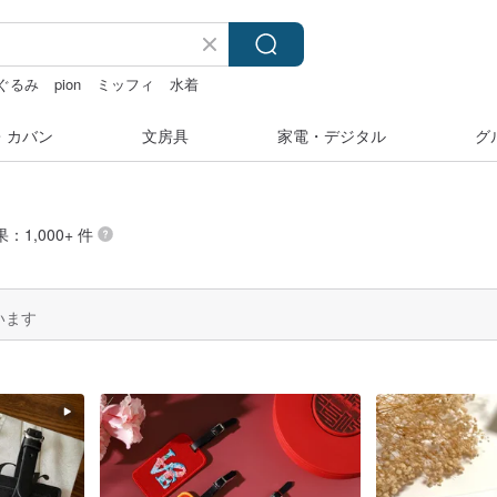
ぐるみ
pion
ミッフィ
水着
・カバン
文房具
家電・デジタル
グ
：1,000+ 件
います