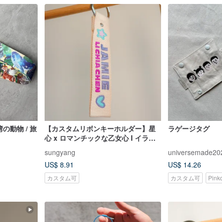
の動物 / 旅
【カスタムリボンキーホルダー】星
ラゲージタグ
心 x ロマンチックな乙女心 I イラス
ト刺繍 I 名入れギフト
sungyang
universemade20
US$ 8.91
US$ 14.26
カスタム可
カスタム可
Pin