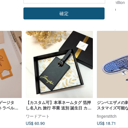
ふわふわオムレツ
beloved_million
US$ 18.57
US$ 15.00
確定
ゲージタ
【カスタム可】本革ネームタグ 箔押
ジンベエザメの刺
トラベルタ
し名入れ 旅行 卒業 送別 誕生日 カッ
スタマイズ可能
ードホルダ
プル ギフト
ワードアート
fingerstitch
US$ 60.90
US$ 18.71