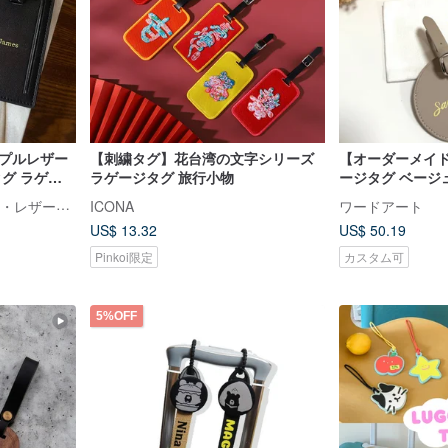
ンプルレザー
【刺繍タグ】花台湾の文字シリーズ
【オーダーメイド
タグ ラゲッ
ラゲージタグ 旅行小物
ージタグ ベージ
ンド
スタマイズ 結婚
TTP_leathers ポセイトン・レザーアトリエ
ICONA
ワードアート
ント
US$ 13.32
US$ 50.19
Pinkoi限定
カスタム可
5%OFF