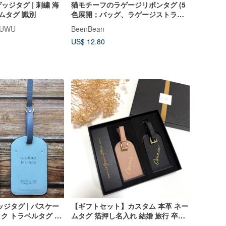
ジタグ | 刺繍 海
猫モチーフのラゲージリボンタグ (5
ムタグ 識別
色展開；バッグ、ラゲージストラッ
プ、ヘアタイに)
UWU
BeenBean
US$ 12.80
ジタグ | パスケー
【ギフトセット】カスタム 本革 ネー
ック トラベルタグ 荷
ムタグ 箔押し名入れ 結婚 旅行 卒業
移住