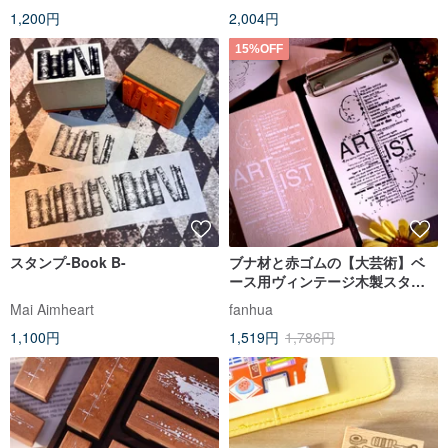
1,200円
2,004円
15%OFF
スタンプ-Book B-
ブナ材と赤ゴムの【大芸術】ベ
ース用ヴィンテージ木製スタン
プ
Mai Aimheart
fanhua
1,100円
1,519円
1,786円