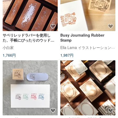
サペリレッドラバーを使用し
Busy Journaling Rubber
た、手帳にぴったりのウッドス
Stamp
タンプ。軽やかなレトロ感と塩
Ella Lama イラストレーションスタジオ
小白家
系の雰囲気が、日々の記録に彩
1,766円
1,987円
りを添えます。