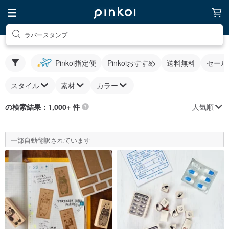
ラバースタンプ
Pinkoi指定便
Pinkoiおすすめ
送料無料
セール
スタイル
素材
カラー
人気順
の検索結果：1,000+ 件
一部自動翻訳されています