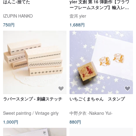
はんこ-捨てた
yier 文創 第 16 弾新作【フラワ
ーフレームスタンプ】輸入レッ
ドラバー＆ブナ材スタンプ
IZUPIN HANKO
壹洱 yier
750円
1,688円
ラバースタンプ - 刺繍ステッチ
いちごくまちゃん スタンプ
Sweet painting / Vintage girly
中野夕衣 -Nakano Yui-
1,000円
880円