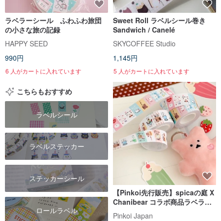
ラベラーシール ふわふわ旅団
Sweet Roll ラベルシール巻き
の小さな旅の記録
Sandwich / Canelé
HAPPY SEED
SKYCOFFEE Studio
990円
1,145円
6 人がカートに入れています
5 人がカートに入れています
こちらもおすすめ
ラベルシール
ラベルステッカー
ステッカーシール
【Pinkoi先行販売】spicaの庭 X
Chanibear コラボ商品ラベラシ
ロールラベル
ール喫茶店
Pinkoi Japan