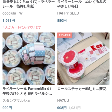
白昼夢 (はくちゅうむ) - ラベラー
ラベラーシール ぬいぐるみの
シール 箔押し和紙
やさしい毎日
dodolulu TW
HAPPY SEED
1,561円
880円
8 人がカートに入れています
12%OFF
ラベラーシール PatternMix 01
ロールステッカー5M_ミニ夢花
午後のひととき 8柄 ラベルシー
ル ロールシール ブルー ブラウン
スタンプマルシェ
HA7UU
ネイビー ピンク lm-01
990円
908円
1,031円