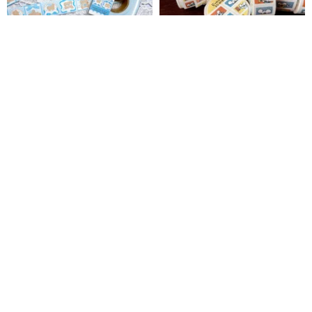
ラベラーシール おやすみくま
Everyday-レモンマカロン // ラ
ちゃん
ベルステッカー
中野夕衣 -Nakano Yui-
1991w2992
1,320円
807円
916円
ラベラーシール レモン喫茶
お出かけラベルステッカーロー
ル 2cm x 1cm