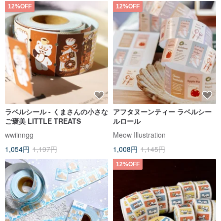
12%OFF
12%OFF
ラベルシール - くまさんの小さな
アフタヌーンティー ラベルシー
ご褒美 LITTLE TREATS
ルロール
wwiinngg
Meow Illustration
1,054円
1,197円
1,008円
1,145円
12%OFF