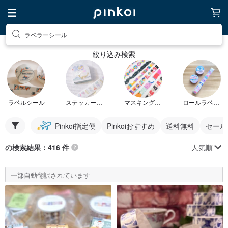
ラベラーシール
絞り込み検索
ラベルシール
ステッカーシール
マスキングテープ
ロールラベルシール
Pinkoi指定便
Pinkoiおすすめ
送料無料
セール
人気順
の検索結果：416 件
一部自動翻訳されています