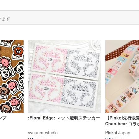
います
ンプ
:Floral Edge: マット透明ステッカー
【Pinkoi先行販売
Chanibear 
喫茶店
syuuumestudio
Pinkoi Japan