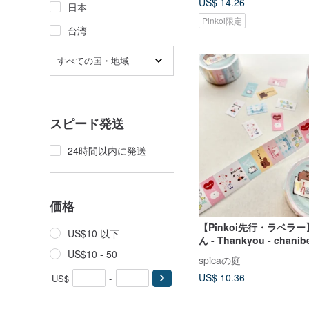
US$ 14.26
日本
Pinkoi限定
台湾
すべての国・地域
スピード発送
24時間以内に発送
価格
【Pinkoi先行・ラベラー
US$10 以下
ん - Thankyou - chan
ーション | spicaの庭
US$10 - 50
spicaの庭
US$ 10.36
US$
-