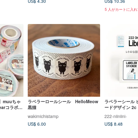
US$ 4.30
US$ 10.36
5 人がカートに入
】muuちゃ
ラベラーロールシール HelloMeow
ラベラーシール 
ibearコラボレ
黒猫
ードデザイン 2c
ラーロールシー
wakimichistamp
222-niiniini-
US$ 6.00
US$ 8.48