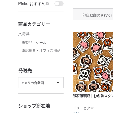
Pinkoiおすすめ
一部自動翻訳されて
商品カテゴリー
文房具
紙製品・シール
筆記用具・オフィス用品
発送先
アメリカ合衆国
熊家饅頭店 | お名前スタ
ショップ所在地
ドリーとクマ