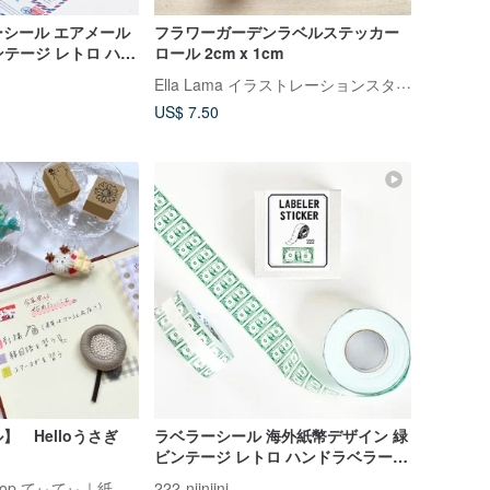
シール エアメール
フラワーガーデンラベルステッカー
 ビンテージ レトロ ハン
ロール 2cm x 1cm
ルシール
Ella Lama イラストレーションスタジオ
US$ 7.50
】 Helloうさぎ
ラベラーシール 海外紙幣デザイン 緑
ビンテージ レトロ ハンドラベラーロ
ールシール
teatea collage shop てぃてぃ｜紙もの・ステッカー
222-niiniini-