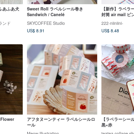
ふあふあ犬
Sweet Roll ラベルシール巻き
【新作】ラベラー
Sandwich / Canelé
封筒 air mail
ドラベラーロー
ランド
SKYCOFFEE Studio
222-niiniini-
US$ 8.91
US$ 8.48
 Flower
アフタヌーンティー ラベルシールロ
【ラベラーシール
ール
黒×赤
Meow Illustration