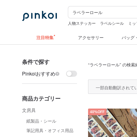
人物ステッカー
ラベルシール
ミッ
zizifei
台湾
キーホルダー
注目特集
アクセサリー
バッグ
条件で探す
“
ラベラーロール
” の検索
Pinkoiおすすめ
一部自動翻訳されて
商品カテゴリー
文房具
40%OFF
紙製品・シール
筆記用具・オフィス用品