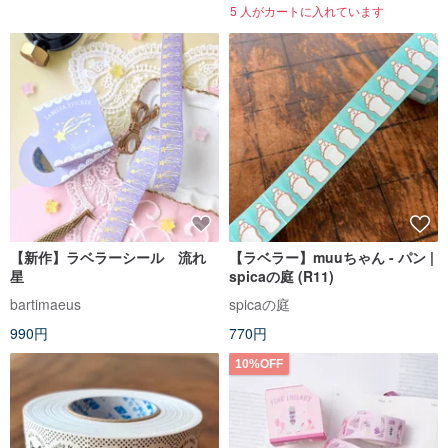
5 人がカートに入れています
【新作】ラベラーシール 流れ
【ラベラー】muuちゃん - パン |
星
spicaの庭 (R11)
bartimaeus
spicaの庭
990円
770円
10%OFF