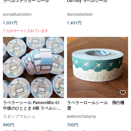
ラベルステッカー ロール
Ob1toy ラベルシール
soniaillustration
tiscreativefest
1,031円
1,431円
7 人がカートに入れています
ラベラーシール PatternMix 01
ラベラーロールシール 飛行機
午後のひととき 8柄 ラベルシー
雲
ル ロールシール ブルー ブラウン
スタンプマルシェ
wakimichistamp
ネイビー ピンク lm-01
990円
700円