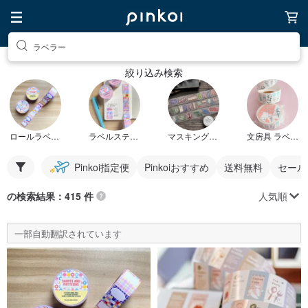
ラベラー
絞り込み検索
ロールラベルシール
ラベルステッカー
マスキングテープラベル
文房具 ラベラー
Pinkoi指定便
Pinkoiおすすめ
送料無料
セール
人気順
の検索結果：415 件
一部自動翻訳されています