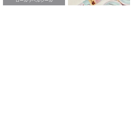
ロールラベルシール
文房具ラベラー
【Pinkoi先行・ラベラー】muu
ちゃん - Thankyou - chanibear
コラージュラベルシール
コラボレーション | spicaの庭
spicaの庭
1,210円
文鳥の日常 ラベルシール
Chill &Joy ゆるやかでたのしい
時間につかうラベラーシー