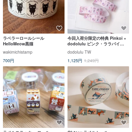
ラベラーロールシール
今回入荷分限定の特典 Pinkoi ×
HelloMeow黒猫
dodolulu ピンク・ララバイ
(Pink Lullaby)ラベラーシール
wakimichistamp
dodolulu TW
700円
1,125円
1,249円