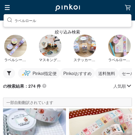
ラベルロール
絞り込み検索
ラベルシールロール
マスキングテープロール
ステッカーロール
ラベルロールシール
Pinkoi指定便
Pinkoiおすすめ
送料無料
セール
人気順
の検索結果：274 件
一部自動翻訳されています