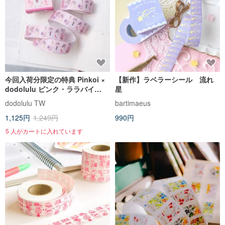
今回入荷分限定の特典 Pinkoi ×
【新作】ラベラーシール 流れ
dodolulu ピンク・ララバイ
星
(Pink Lullaby)ラベラーシール
dodolulu TW
bartimaeus
1,125円
1,249円
990円
5 人がカートに入れています