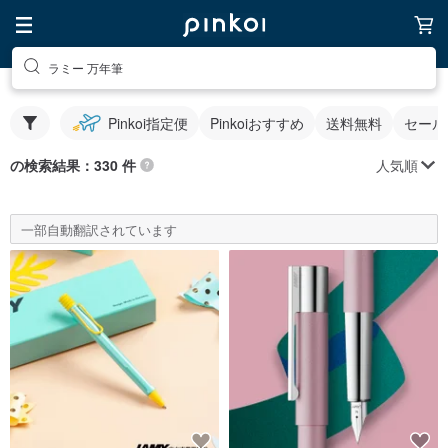
ラミー 万年筆
Pinkoi指定便
Pinkoiおすすめ
送料無料
セール
人気順
の検索結果：330 件
一部自動翻訳されています