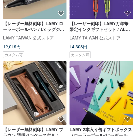
【レーザー無料刻印】LAMY ロ
【レーザー刻印】LAMY万年筆
ーラーボールペン / Lx ラグジュ
限定インクギフトセット / AL
アリーシリーズ - パールホワイト
star 2025 - デニムブルー
LAMY TAIWAN 公式ストア
LAMY TAIWAN 公式ストア
12,019円
14,308円
カスタム可
カスタム可
【レーザー無料刻印】LAMY ブ
LAMY 2本入り缶ギフトボックス
ラウン 透明ペンケース付き /
（ローラーボールペン+ボールペ