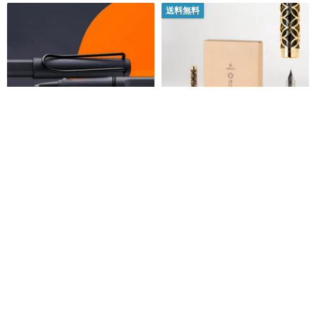
送料無料
【レーザー刻印2024】LAMY ロ
ARTEX x 故宮 招財進宝万年筆ギ
ーラーボール 限定独占 / SAFARI
フトボックス
/ スチールブラック
LAMY TAIWAN 公式ストア
artexpen
5,151円
19,345円
カスタム可
カスタム可