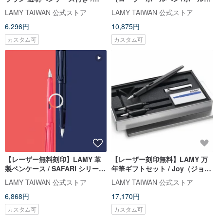
SAFARI - ボールペン
ン） / safariサファリシリーズ-
LAMY TAIWAN 公式ストア
LAMY TAIWAN 公式ストア
CANDY
6,296円
10,875円
カスタム可
カスタム可
【レーザー無料刻印】LAMY 革
【レーザー刻印無料】LAMY 万
製ペンケース / SAFARI シリーズ
年筆ギフトセット / Joy（ジョ
- サンセット (複数選択可能)
イ）シリーズ - 限定品 - アルミキ
LAMY TAIWAN 公式ストア
LAMY TAIWAN 公式ストア
ャップ
6,868円
17,170円
カスタム可
カスタム可