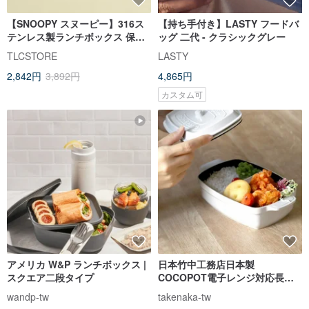
【SNOOPY スヌーピー】316ス
【持ち手付き】LASTY フードバ
テンレス製ランチボックス 保存
ッグ 二代 - クラシックグレー
容器 フードコンテナ
TLCSTORE
LASTY
2,842円
3,892円
4,865円
カスタム可
アメリカ W&P ランチボックス |
日本竹中工務店日本製
スクエア二段タイプ
COCOPOT電子レンジ対応長方
形分離保存ボックス600ml-ホワ
wandp-tw
takenaka-tw
イト