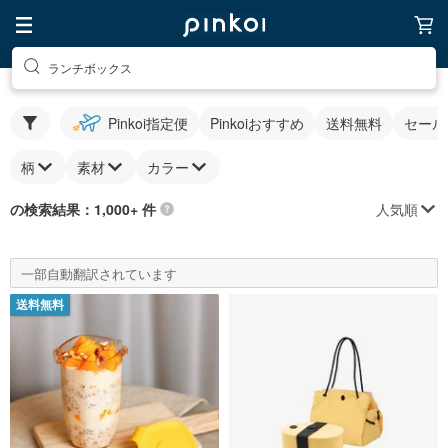
ランチボックス
Pinkoi指定便
Pinkoiおすすめ
送料無料
セール
柄
素材
カラー
人気順
の検索結果：1,000+ 件
一部自動翻訳されています
送料無料