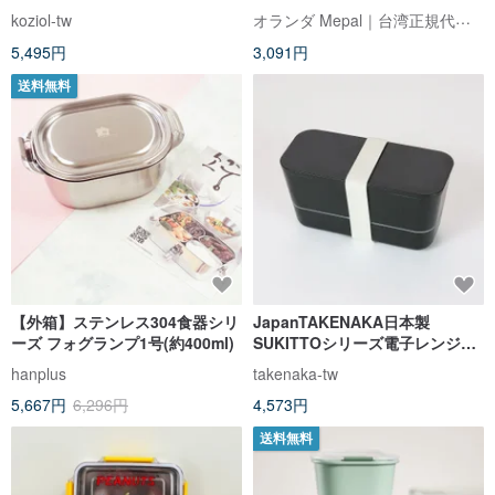
オランダ Mepal｜台湾正規代理店
koziol-tw
5,495円
3,091円
送料無料
【外箱】ステンレス304食器シリ
JapanTAKENAKA日本製
ーズ フォグランプ1号(約400ml)
SUKITTOシリーズ電子レンジで
分離可能な2層フレッシュキーピ
hanplus
takenaka-tw
ングボックス600ml-ブラック
5,667円
6,296円
4,573円
送料無料