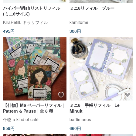
ハイパーWishリストリフィル
ミニ6リフィル ブルー
(ミニ6サイズ)
KiraRefill. キラリフィル
kamitome
495円
300円
【什物】M6 ペーパーリフィル |
ミニ6 手帳リフィル Le
Pattern & Pause | 全 8 種
Minuit
什物 a kind of café
bartimaeus
859円
660円