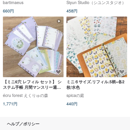
bartimaeus
Siyun Studio（シユンスタジオ）
660円
458円
【ミニ6穴 レフィル セット】 シ
ミニ６サイズ.リフィル.5柄×各2
ステム手帳 月間マンスリー週間
枚/水色
ウィークリーメモ 万年筆にも
écru forest えくりゅの森
spicaの庭
1,771円
440円
ヘルプ／ポリシー