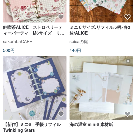
純喫茶ALICE ストロベリーテ
ミニ６サイズ.リフィル.5柄×各2
ィーパーティ M6サイズ リフ
枚/ALICE
ィル
sakurabaCAFE
spicaの庭
500円
440円
【新作】ミニ6 手帳リフィル
海の温室 mini6 素材紙
Twinkling Stars