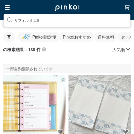
リフィル ミニ6
Pinkoi指定便
Pinkoiおすすめ
送料無料
セール
人気順
の検索結果：130 件
一部自動翻訳されています