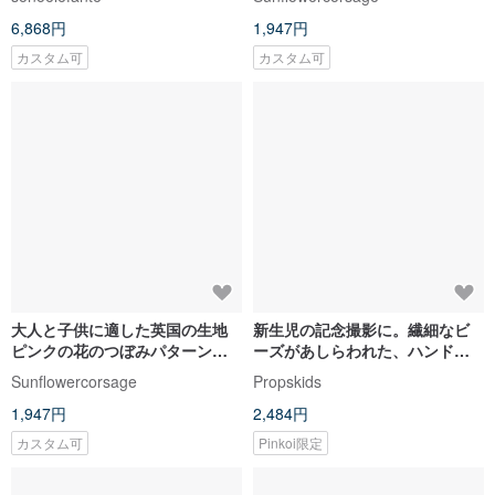
6,868円
1,947円
カスタム可
カスタム可
大人と子供に適した英国の生地
新生児の記念撮影に。繊細なビ
ピンクの花のつぼみパターン弾
ーズがあしらわれた、ハンドメ
性ヘッドバンドカスタム長さ
イドのラスティックベージュの
Sunflowercorsage
Propskids
ヘッドバンド
1,947円
2,484円
カスタム可
Pinkoi限定