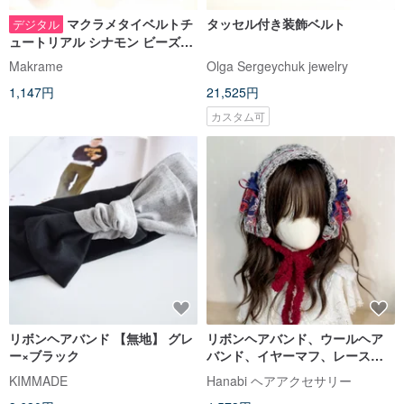
マクラメタイベルトチ
タッセル付き装飾ベルト
デジタル
ュートリアル シナモン ビーズと
タッセル付き、初心者向けマク
Makrame
Olga Sergeychuk jewelry
ラメ
1,147円
21,525円
カスタム可
リボンヘアバンド 【無地】 グレ
リボンヘアバンド、ウールヘア
ー×ブラック
バンド、イヤーマフ、レース幅
広、ヘアバンド、ワイドターバ
KIMMADE
Hanabi ヘアアクセサリー
ン、ネックウォーマー、スカー