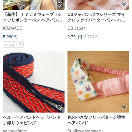
【新作】 ナミナミウェーブ Tシ
CBジャパン ボウシリーズ マイ
ャツリボンターバン ヘアバンド /
クロファイバーターバン＋ヘア
オーガニックコットン
バンド 2点セット（2色展開）
KIMMADE
CB Japan
5,280円
2,791円
3,721円
カスタム可
ベルトヘアバンドヘッドバンド
色の小さなフリーパターン弾性
手織りウェビング
ヘアバンド
sonoelefante
Sunflowercorsage