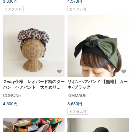
3,630円
4,573円
フ
カスタム可
カスタム可
２way仕様 レオパード柄のター
リボンヘアバンド 【無地】 カー
バン ヘアバンド 大きめリボ
キ×ブラック
ンがポイント ふんわり軽い
CORONE
KIMMADE
軽量タイプ 頭が痛くなりにく
4,500円
3,630円
い アニマル柄
カスタム可