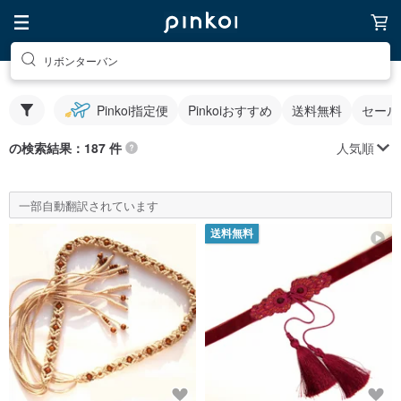
リボンターバン
Pinkoi指定便
Pinkoiおすすめ
送料無料
セール
人気順
の検索結果：187 件
一部自動翻訳されています
送料無料