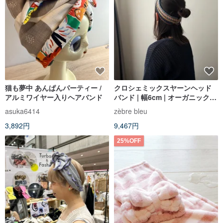
猫も夢中 あんぱんパーティー /
クロシェミックスヤーンヘッド
アルミワイヤー入りヘアバンド
バンド | 幅6cm | オーガニックコ
ットン
asuka6414
zèbre bleu
3,892円
9,467円
25%OFF