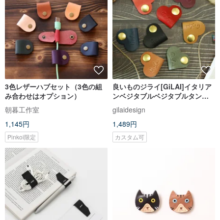
3色レザーハブセット（3色の組
良いものジライ[GiLAI]イタリア
み合わせはオプション）
ンベジタブルベジタブルタンレ
ザー/ハンドメイドラブリール
朝暮工作室
gilaidesign
1,145円
1,489円
Pinkoi限定
カスタム可