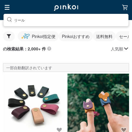
リール
Pinkoi指定便
Pinkoiおすすめ
送料無料
セール
人気順
の検索結果：2,000+ 件
一部自動翻訳されています