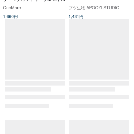
ップ 2 個セット
OneMore
ブツ生物 APOOZI STUDIO
1,660円
1,431円
サンリオキャラクター リール
【リール付き】暖色ストライプ
付きイージーカードホルダー
柄 ジンベエザメのパスケース /
定期入れ IDカードホルダー ほっ
easycard-do-tw
からくりごころ
こり
2,004円
1,900円
30%OFF