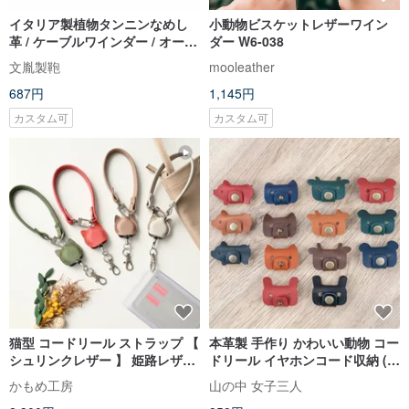
イタリア製植物タンニンなめし
小動物ビスケットレザーワイン
革 / ケーブルワインダー / オーガ
ダー W6-038
ナイザー カスタマイズギフト
文胤製鞄
mooleather
687円
1,145円
カスタム可
カスタム可
猫型 コードリール ストラップ 【
本革製 手作り かわいい動物 コー
シュリンクレザー 】 姫路レザー
ドリール イヤホンコード収納 (多
パスケース ねこ アニマル ペット
数のデザインから選択可能) 台湾
かもめ工房
山の中 女子三人
プレゼント FS34K
製