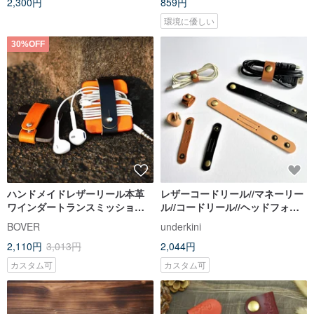
2,300円
859円
環境に優しい
30%OFF
ハンドメイドレザーリール本革
レザーコードリール//マネーリー
ワインダートランスミッション
ル//コードリール//ヘッドフォン
充電ラインヘッドフォン収納ハ
コードオーガナイザー//シンプル
BOVER
underkini
ブ/ワイヤー
2,110円
3,013円
2,044円
カスタム可
カスタム可