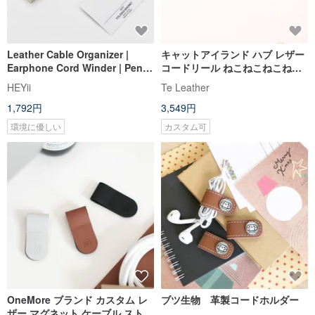
Leather Cable Organizer |
キャットアイランド ハブ レザー
Earphone Cord Winder | Pen
コードリール ねこねこねこねこ
Holder | Bookmark | 3pcs
猫好き【自由なカスタムレタリ
HEYii
Te Leather
ング1-7文字】
1,792円
3,549円
環境に優しい
カスタム可
OneMore ブランド カスタム レ
ブツ生物 革製コードホルダー
ザー マグネット ケーブル ストラ