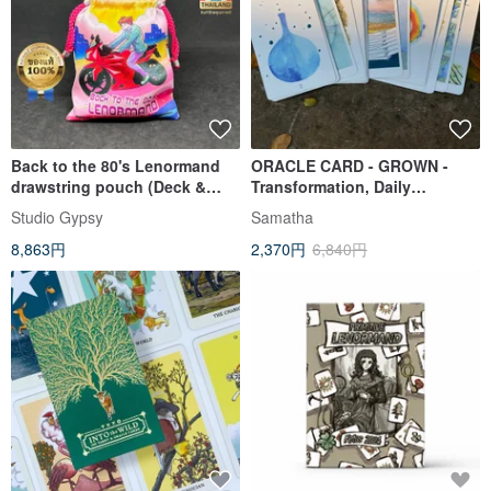
Back to the 80's Lenormand
ORACLE CARD - GROWN -
drawstring pouch (Deck &
Transformation, Daily
Guide Book & certificate)
Guidance, Tarot Healing Deck
Studio Gypsy
Samatha
8,863円
2,370円
6,840円