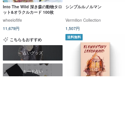
Into The Wild 深き森の動物タロ
シンプルルノルマン
ット&オラクルカード 100枚
wheeloflife
Vermilion Collection
11,679円
1,507円
送料無料
こちらもおすすめ
占いグッズ
カード占い
タロットデッキ
エレメンタリー・レノルマン、
36枚のカードオラクルデッキ
オラクルデッキ
Pentagram Publishing
3,974円