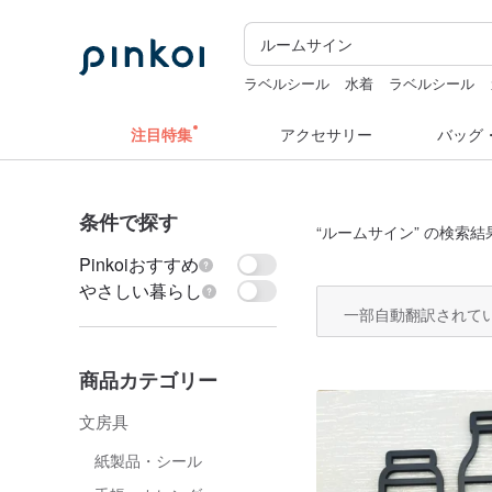
ラベルシール
水着
ラベルシール
ぬいぐるみ
注目特集
アクセサリー
バッグ
条件で探す
“
ルームサイン
” の検索結
Pinkoiおすすめ
やさしい暮らし
一部自動翻訳されて
商品カテゴリー
文房具
紙製品・シール