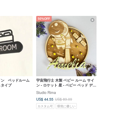
50%OFF
イン ベッドルーム
宇宙飛行士 木製 ベビー ルーム サイ
しタイプ
ン - ロケット 星 - ベビー ベッド デコ
レーション - 手描き
Studio Rima
US$ 44.55
US$ 89.09
カスタム可
環境に優しい