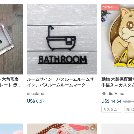
50%OFF
– 六角形表
ルームサイン バスルームルームサ
動物 木製保育園サ
レート 赤い
イン、バスルームルームマーク
手描き – カス
decolabo
Studio Rima
US$ 8.57
US$ 44.54
US$ 
カスタム可
環境