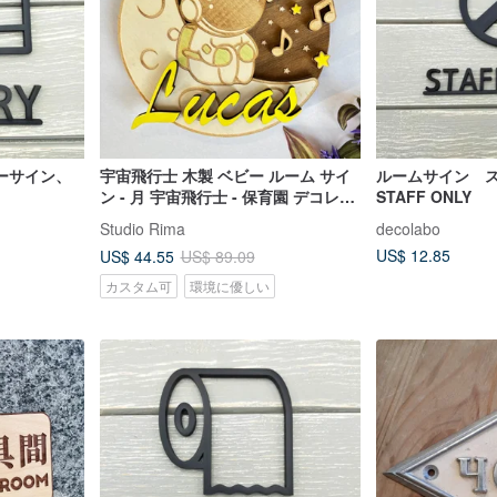
ーサイン、
宇宙飛行士 木製 ベビー ルーム サイ
ルームサイン 
ン - 月 宇宙飛行士 - 保育園 デコレー
STAFF ONLY
ション - 手描き
Studio Rima
decolabo
US$ 12.85
US$ 44.55
US$ 89.09
カスタム可
環境に優しい