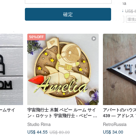
decolabo
Studio Rima
US$ 10.28
US$ 44.55
US$ 
確定
カスタム可
環境
50%OFF
ームサイ
宇宙飛行士 木製 ベビー ルーム サイ
アパートのハウ
ン - ロケット 宇宙飛行士 - ベビー ベ
439 — アドレ
ッド デコレーション - 手描き
ージ ひし形 ナ
Studio Rima
RetroRussia
US$ 34.00
US$ 44.55
US$ 89.09