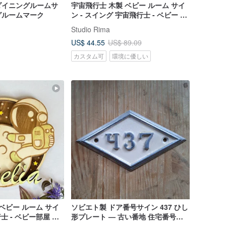
ダイニングルームサ
宇宙飛行士 木製 ベビー ルーム サイ
グルームマーク
ン - スイング 宇宙飛行士 - ベビー ル
ーム デコレーション - 手描き
Studio Rima
US$ 44.55
US$ 89.09
カスタム可
環境に優しい
ベビー ルーム サイ
ソビエト製 ドア番号サイン 437 ひし
士 - ベビー部屋 デ
形プレート — 古い番地 住宅番号プ
手描き
ラーク