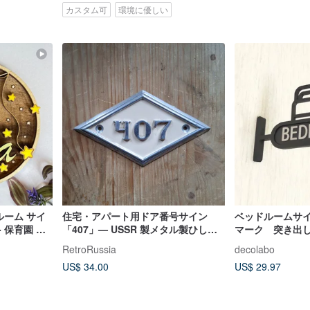
カスタム可
環境に優しい
ルーム サイ
住宅・アパート用ドア番号サイン
ベッドルームサ
- 保育園 デ
「407」— USSR 製メタル製ひし形
マーク 突き出
住所プレート
RetroRussia
decolabo
US$ 34.00
US$ 29.97