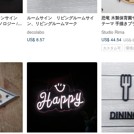
オンサイン
ルームサイン リビングルームサイ
恐竜 木製保育園サ
ノロジー //
ン、リビングルームマーク
テーマ 手描きプラ
ム
decolabo
Studio Rima
US$ 8.57
US$ 44.54
US$ 
カスタム可
環境