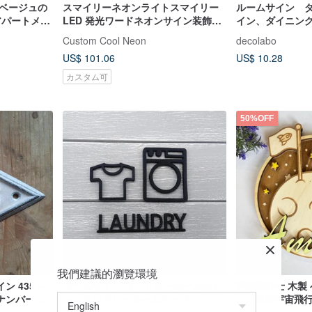
 ベージュの
スマイリーネオンライトスマイリー
ルームサイン 
 アパートメン
LED 発光ワードネオンサイン装飾広
イン、ダイニン
ト
告サインルームネオン
Custom Cool Neon
decolabo
US$ 101.06
US$ 10.28
カスタム可
50%OFF
我們建議的瀏覽環境
 435 —
ルームサイン ランドリールームサイ
宇宙飛行士 木製 
ナンバープ
ン、ランドリールームマーク
ン - 月の宇宙飛行
コレーション - 