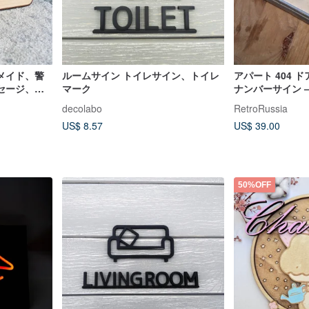
メイド、警
ルームサイン トイレサイン、トイレ
アパート 404 
セージ、
マーク
ナンバーサイン 
ウス メタル ナ
decolabo
RetroRussia
US$ 8.57
US$ 39.00
50%OFF