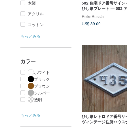
木製
502 住宅ドア番号サイン
ひし形プレート — 502
アクリル
ト ルームナンバープレー
RetroRussia
US$ 39.00
コットン
もっとみる
カラー
ホワイト
ブラック
ブラウン
シルバー
透明
もっとみる
ひし形レトロドア番号サイン
ヴィンテージ住所ハウス
レート