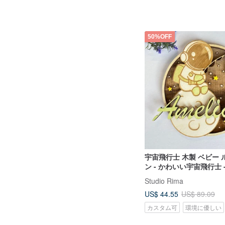
50%OFF
宇宙飛行士 木製 ベビー 
ン - かわいい宇宙飛行士 
コレーション - 手描き
Studio Rima
US$ 44.55
US$ 89.09
カスタム可
環境に優しい