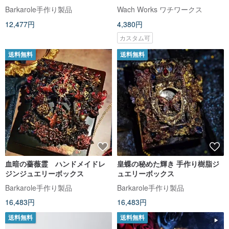
ックス
Barkarole手作り製品
Wach Works ワチワークス
12,477円
4,380円
カスタム可
送料無料
送料無料
血暗の薔薇霊 ハンドメイドレ
皇蝶の秘めた輝き 手作り樹脂ジ
ジンジュエリーボックス
ュエリーボックス
Barkarole手作り製品
Barkarole手作り製品
16,483円
16,483円
送料無料
送料無料