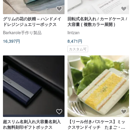
グリムの花の妖精 – ハンドメイ
回転式名刺入れ / カードケース /
ドレジンジュエリーボックス
大容量 ( 複数カラー展開 )
Barkarole手作り製品
lintzan
16,397円
8,471円
カスタム可
超スリム名刺入れ大容量名刺入
【リール付きパスケース】ミッ
れ無料刻印ギフトボックス
クスサンドイッチ たまご・ハ