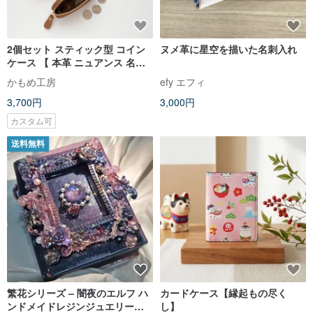
2個セット スティック型 コイン
ヌメ革に星空を描いた名刺入れ
ケース 【 本革 ニュアンス 名入
れ 】 小銭入れ 小物入れ ミニポ
かもめ工房
efy エフィ
ーチ ピルケース リップケース ミ
3,700円
3,000円
ニ財布 文字入れ HR48
カスタム可
送料無料
繁花シリーズ – 闇夜のエルフ ハ
カードケース【縁起もの尽く
ンドメイドレジンジュエリーボ
し】