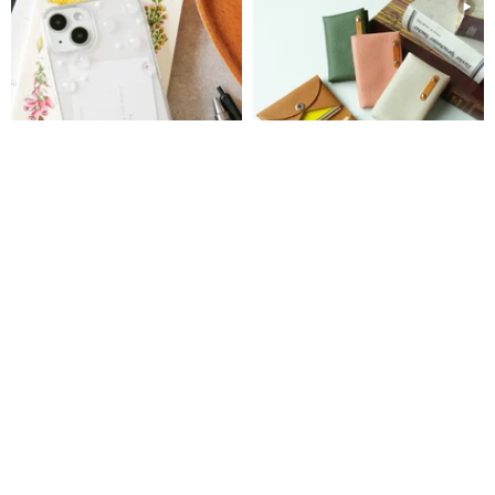
miniフラワーとパールのクリア
名刺入れ 【 シュリンクレザー 】
iPhoneケース /クリスタル使用
カードケース コンパクト 姫路レ
ザー 雑貨 折り畳み 母の日
schaf* シャーフ
かもめ工房
HS15K
2,750円
2,480円