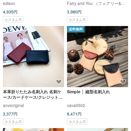
ム・きゅうり
Fairy and You （フェアリー&ユー）
edison
4,935円
3,980円
カスタム可
カスタム可
送料無料
本革折りたたみ名刺入れ 名刺ケ
Simple │ 縦型名刺入れ
ース/カードケース/クレジットカ
ードケース 箔押し・型押しカス
anvioriginal
cava0502
タマイズ可能
3,377円
8,471円
カスタム可
カスタム可