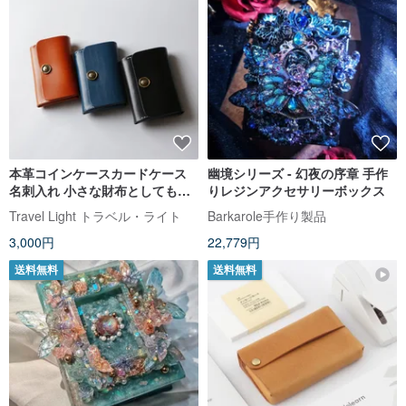
本革コインケースカードケース
幽境シリーズ - 幻夜の序章 手作
名刺入れ 小さな財布としても使
りレジンアクセサリーボックス
える 手縫いレザー コンパクトウ
Travel Light トラベル・ライト
Barkarole手作り製品
ォレット
3,000円
22,779円
送料無料
送料無料