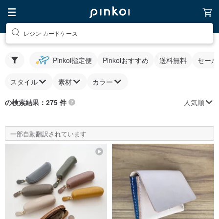
レジン カードケース
Pinkoi指定便
Pinkoiおすすめ
送料無料
セール
スタイル
素材
カラー
人気順
の検索結果：275 件
一部自動翻訳されています