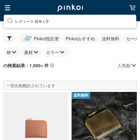
レディース 財布 L字
Pinkoi指定便
Pinkoiおすすめ
送料無料
セール
柄
素材
カラー
人気順
の検索結果：1,000+ 件
一部自動翻訳されています
送料無料