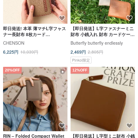
即日発送! 本革 薄マチL字フャス
【即日発送】L字ファスナーミニ
ナー長財布 8枚カード
財布 小銭入れ 財布 カードケース
CHENSON W22437
ミニバッグ 大容量 誕生日 卒業祝
CHENSON
Butterfly butterfly endlessly
い
6,225円
10,039円
2,469円
2,805円
Pinkoi限定
20%OFF
12%OFF
RIN – Folded Compact Wallet
【即日発送】L字型ミニ財布 小銭