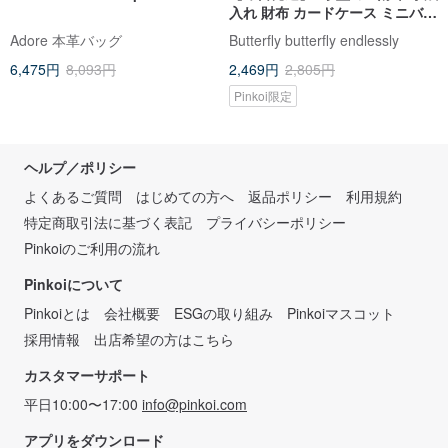
入れ 財布 カードケース ミニバッ
グ 大容量 誕生日 卒業祝い
Adore 本革バッグ
Butterfly butterfly endlessly
6,475円
8,093円
2,469円
2,805円
Pinkoi限定
ヘルプ／ポリシー
よくあるご質問
はじめての方へ
返品ポリシー
利用規約
特定商取引法に基づく表記
プライバシーポリシー
Pinkoiのご利用の流れ
Pinkoiについて
Pinkoiとは
会社概要
ESGの取り組み
Pinkoiマスコット
採用情報
出店希望の方はこちら
カスタマーサポート
平日10:00〜17:00
info@pinkoi.com
アプリをダウンロード