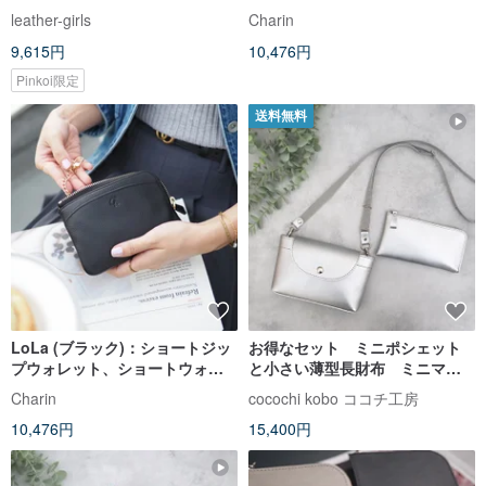
ォレット、牛革、ダークグリー
leather-girls
Charin
ン
9,615円
10,476円
Pinkoi限定
送料無料
LoLa (ブラック)：ショートジッ
お得なセット ミニポシェット
プウォレット、ショートウォレ
と小さい薄型長財布 ミニマリ
ット、牛革、ブラック
ストさんにピッタリ超軽量で水
Charin
cocochi kobo ココチ工房
や傷に強い丈夫な上質人工皮革
10,476円
15,400円
製