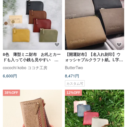
8色 薄型ミニ財布 お札とカー
【開運財布】【名入れ刻印】ウ
ドも入って小銭も見やすい 超
ォッシャブルクラフト紙。L字型
軽量で水や傷に強い丈夫な上質
ミニ財布/ウォレット
cocochi kobo ココチ工房
ButterTwo
人工皮革製
6,600円
8,471円
カスタム可
38%OFF
12%OFF