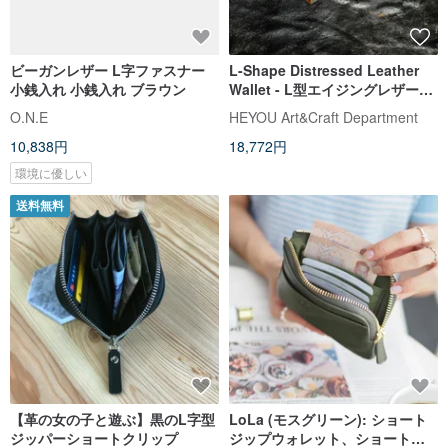
ビーガンレザー L字ファスナー
L-Shape Distressed Leather
小銭入れ 小銭入れ ブラウン
Wallet - L型エイジングレザーフ
ァスナーショートウォレット
O.N.E
HEYOU Art&Craft Department
10,838円
18,772円
環境に優しい
送料無料
【革の女の子と遊ぶ】黒のL字型
LoLa (モスグリーン): ショート
ジッパーショートクリップ
ジップウォレット、ショートウ