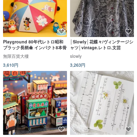
Playground 80年代レトロ昭和
│Slowly│花蝶々/ヴィンテージシ
ブラック長柄傘 インパクト8本骨
ャツ│vintage.レトロ.文芸
無限百貨大樓
slowly
3,610円
3,263円