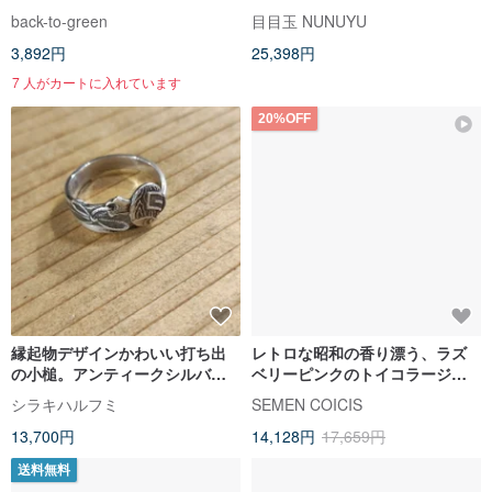
ーク Ls-43 // ヴィンテージドレ
back-to-green
目目玉 NUNUYU
ス
3,892円
25,398円
7 人がカートに入れています
20%OFF
縁起物デザインかわいい打ち出
レトロな昭和の香り漂う、ラズ
の小槌。アンティークシルバー
ベリーピンクのトイコラージュ
和菓子楊枝のリメイクング_0873
ワンピース
シラキハルフミ
SEMEN COICIS
ヴィンテージレトロ
13,700円
14,128円
17,659円
送料無料