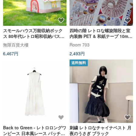
スモールハウス万能収納ボック
四時の階 レトロな螺旋階段と室
ス 80年代レトロ昭和収納バスケ
内装飾 PET & 和紙テープ 10m巻
ット プリントパッチワーク生地
台湾製
無限百貨大樓
Room 703
ボックス
6,467円
2,493円
送料無料
Back to Green - レトロロングワ
刺繍 レトロなチャイナベスト 月
ンピース 日本風レース パッチワ
夜のうさぎ ブラック