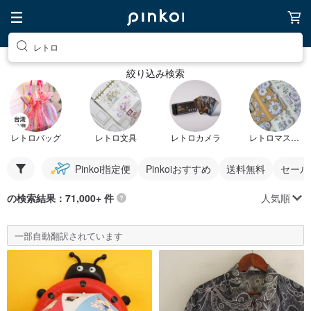
レトロ
絞り込み検索
レトロバッグ
レトロ文具
レトロカメラ
レトロマスキングテープ
Pinkoi指定便
Pinkoiおすすめ
送料無料
セール
人気順
の検索結果：71,000+ 件
一部自動翻訳されています