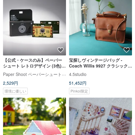
【公式・ケースのみ】ペーパー
宝探しヴィンテージバッグ -
シュート レトロデザイン (3色)
Coach Willis 9927 クラシック
PaperShoot
90年代キャラメルブラウンカウ
Paper Shoot ペーパーシュート【公式】
4.5studio
レザーハンド＆ショルダーバッ
2,529円
51,452円
グ
環境に優しい
Pinkoi限定