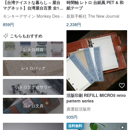
【台湾テイストな暮らし – 屋台
時間軸 レトロ 台紙風 PET & 和
マグネット】台湾屋台百景 全15
紙テープ
種 マグネット/レトロ/ミニチュア
モンキーデザイン Monkey Design
新新手帳社 The New Journal
モデル
859円
2,338円
こちらもおすすめ
レトロ雑貨
レトロバッグ
レトロアクセサリー
活版印刷 REFILL MICRO5 retro
pattern series
レトロ文具
廣運舘活版所
935円
送料無料