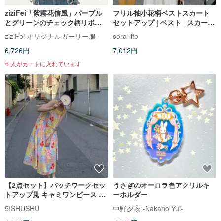
ziziFei「紫霧花信風」パープル
フリル袖小花柄ベストスカート
とグリーンのチェック柄リボン
セットアップ | ベスト | スカート
ドローストリング レトロ雰囲気
| 夏物|Sora-2161
ziziFei オリジナルガーリー服
sora-life
半袖シャツ レディース
6,726円
7,012円
6 人がカートに入れています
【2点セット】パッチワークセッ
うさぎのオーロラ色アクリルキ
トアップ風 キャミワンピース 〜
ーホルダー
Aラインでゆったりリゾートスタ
5!SHUSHU
中野夕衣 -Nakano Yui-
イル〜 ヴィンテージ・Remake