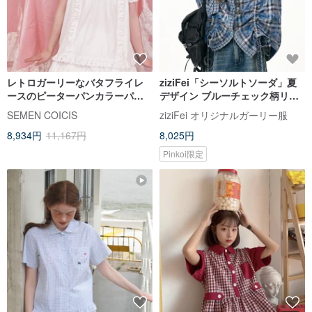
レトロガーリーなバタフライレ
ziziFei「シーソルトソーダ」夏
ースのピーターパンカラーパフ
デザイン ブルーチェック柄リボ
スリーブブラウス
ン レトロカレッジ風半袖シャツ
SEMEN COICIS
ziziFei オリジナルガーリー服
レディース
8,934円
11,167円
8,025円
Pinkoi限定