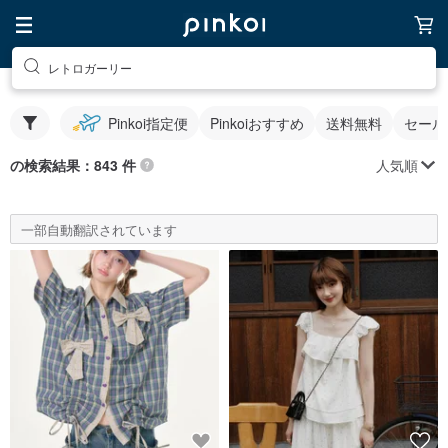
レトロガーリー
Pinkoi指定便
Pinkoiおすすめ
送料無料
セール
人気順
の検索結果：843 件
一部自動翻訳されています