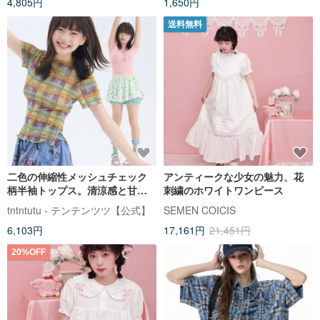
4,805円
1,650円
送料無料
二色の伸縮性メッシュチェック
アンティークな少女の魅力、花
柄半袖トップス。清涼感と甘さ
刺繍のホワイトワンピース
を兼ね備え、レトロカジュアル
tntntutu - テンテンツツ【公式】
SEMEN COICIS
な雰囲気で着回し力抜群です。
6,103円
17,161円
21,451円
20%OFF