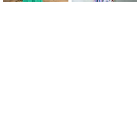
オフショルダー ワンピース スタ
宝探しヴィンテージ - 夏の爽やか
イルアップ ノースリーブ ハイウ
なカラフルストライプ ドルマン
エスト ガーリー フレッシュ ルー
スリーブ レトロワンピース
5!SHUSHU
4.5studio
ズ 小柄 ドレス 個性的
3,844円
9,615円
Pinkoi限定
レトロ可愛い ドーリーカラー切
ホワイトオーガンジーの愛らし