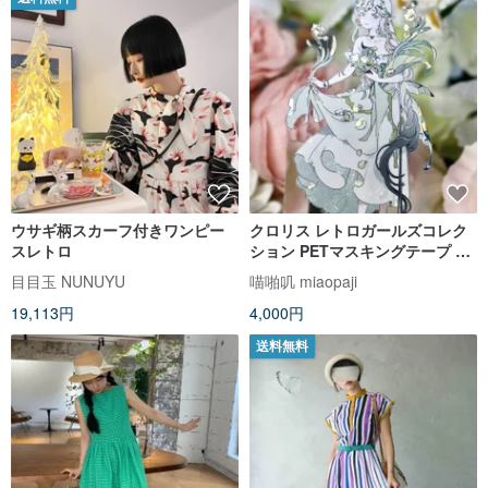
ウサギ柄スカーフ付きワンピー
クロリス レトロガールズコレク
スレトロ
ション PETマスキングテープ シ
ェルライト 10m巻
目目玉 NUNUYU
喵啪叽 miaopaji
19,113円
4,000円
送料無料