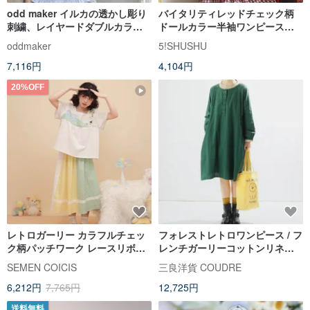
odd maker イルカの透かし彫り
バイタリティレッドチェック柄
刺繍、レイヤードダブルカラー
ドールカラー半袖ワンピースゆ
半袖ブラウス、レディース、森
ったりと薄手
oddmaker
5!SHUSHU
ガール系ピーターパンカラーシ
7,116円
4,104円
ャツ
20%OFF
レトロガーリー カラフルチェッ
フォレストレトロワンピース / フ
ク柄パッチワーク レースリボン
レンチガーリーコットンリネン
ハーフスカート
ブラウス / グリーン A ラインル
SEMEN COICIS
三良洋貨 COUDRE
ーズロングドレス
6,212円
7,765円
12,725円
送料無料