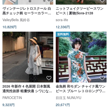
ヴィンテージレトロスクール 白
ニットフェイクツーピースワン
黒チェック柄 セーラーカラーの
ピース | 夏物|Sora-2128
ドレス 秋物ワンピース
ValleyBells 風鈴谷
sora-life
10,829円
12,336円
送料無料
2026 年新作 4 色展開 日本製風
金魚柄 和モダン チャイナ風ワン
通気性抜群 軽量快適 シワになり
ピース ブルー レトロロングワン
にくいテクスチャー ノースリー
ピース 夏コーデ 写真映え
PAROCETIN
目目玉 NUNUYU
ブワンピース
9,323円
20,671円