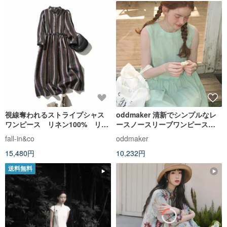
視線奪われるストライプシャス
oddmaker 清新でシンプルなレ
ワンピース リネン100% リネ
ースノースリーブワンピース
ンワンピース 230915-1
2025年夏 レディース クリームピ
fall-in&co
oddmaker
ンク ベストロングドレス
15,480円
10,232円
送料無料