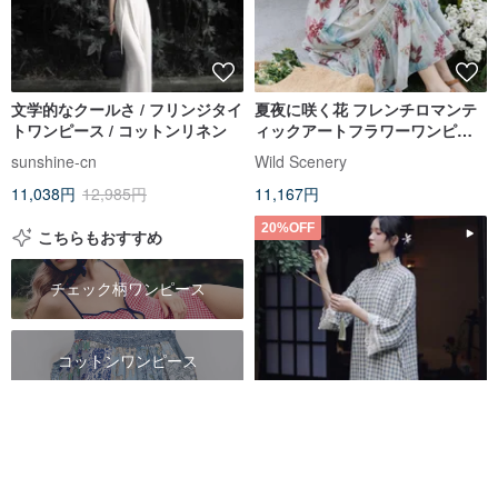
文学的なクールさ / フリンジタイ
夏夜に咲く花 フレンチロマンテ
トワンピース / コットンリネン
ィックアートフラワーワンピー
ス リボン付きリゾート風ロング
sunshine-cn
Wild Scenery
ドレス シフォンワンピース
11,038円
12,985円
11,167円
20%OFF
こちらもおすすめ
チェック柄ワンピース
コットンワンピース
リネンワンピース
西瑶 レトロ格子柄チャイナドレ
ス風ワンピース