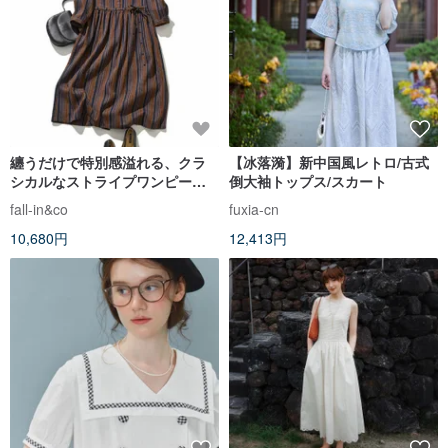
纏うだけで特別感溢れる、クラ
【冰落漪】新中国風レトロ/古式
シカルなストライプワンピー
倒大袖トップス/スカート
ス 長袖ワンピース 24A03-1
fall-in&co
fuxia-cn
10,680円
12,413円