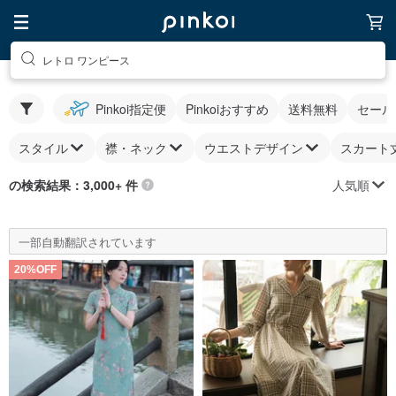
レトロ ワンピース
Pinkoi指定便
Pinkoiおすすめ
送料無料
セール
スタイル
襟・ネック
ウエストデザイン
スカート
人気順
の検索結果：3,000+ 件
一部自動翻訳されています
20%OFF