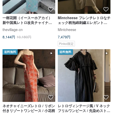
一樹花開（イースーホアカイ）
Mintcheese フレンチレトロなチ
新中国風レトロ改良チャイナド
ェック柄泡綿刺繍エレガントス
レスワンピース
ーツ襟ロングスカート
thevillage-cn
Mintcheese
8,144円
10,180円
7,479円
Pinkoi限定
送料無料
送料無料
ネオチャイニーズレトロ / リボン
レトロヴィンテージ風 / V ネック
付きリゾートワンピース / 小花柄
フリルワンピース / 先染めストラ