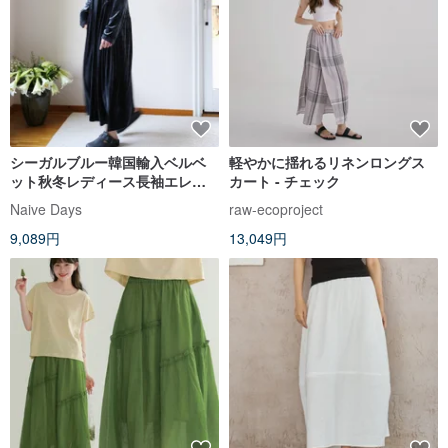
シーガルブルー韓国輸入ベルベ
軽やかに揺れるリネンロングス
ット秋冬レディース長袖エレガ
カート - チェック
ントハイウエストドレス
Naive Days
raw-ecoproject
9,089円
13,049円