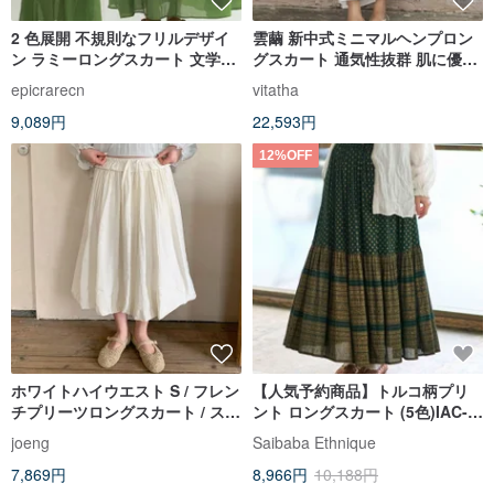
2 色展開 不規則なフリルデザイ
雲繭 新中式ミニマルヘンプロン
ン ラミーロングスカート 文学的
グスカート 通気性抜群 肌に優し
なパッチワーク風 ハイウエスト
い無地カーブコクーンスカート
epicrarecn
vitatha
ゴムウエストスカート
9,089円
22,593円
12%OFF
ホワイトハイウエスト S / フレン
【人気予約商品】トルコ柄プリ
チプリーツロングスカート / スタ
ント ロングスカート (5色)IAC-
イルアップ M スカート
4129
joeng
Saibaba Ethnique
7,869円
8,966円
10,188円