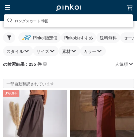
ロングスカート 韓国
Pinkoi指定便
Pinkoiおすすめ
送料無料
セール
スタイル
サイズ
素材
カラー
人気順
の検索結果：235 件
一部自動翻訳されています
3%OFF