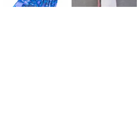
ハーフドレスのブルー髪のパタ
クインフローイングカーブアシ
ーン
ンメトリーロングスカート
ella épeler
Kimmy KUO
25,640円
23,465円
送料無料
送料無料
控えめな刺繍スパンコールベー
Aラインミディスカート - イエロ