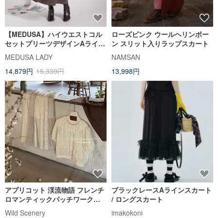
【MEDUSA】ハイウエストコル
ローズピンク ウールヘリンボー
セットプリーツデザインAライン
ン スリット入りラップスカート
ロングスカート(M-L) | カジュア
MEDUSA LADY
NAMSAN
ルロングスカート フレアスカー
14,879円
15,339円
13,998円
ト
アプリコット 渓流物語 フレンチ
ブラックレースAラインスカート
ロマンティックパッチワークロ
/ ロングスカート
ングスカート 透かし花影の裾 ギ
Wild Scenery
imakokoni
ャザーウエストスカート