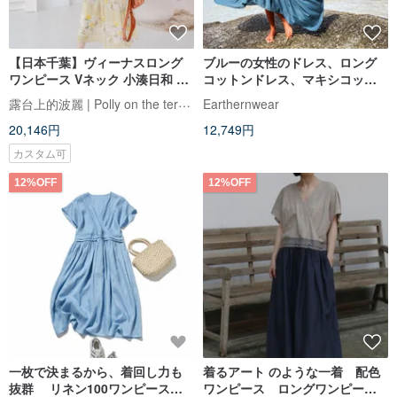
【日本千葉】ヴィーナスロング
ブルーの女性のドレス、ロング
ワンピース Vネック 小湊日和 菜
コットンドレス、マキシコット
の花
ンドレス、ブルーのロングドレ
露台上的波麗 | Polly on the terrace
Earthernwear
ス、ドレス
20,146円
12,749円
カスタム可
12%OFF
12%OFF
一枚で決まるから、着回し力も
着るアート のような一着 配色
抜群 リネン100ワンピース
ワンピース ロングワンピー