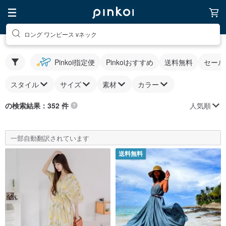
ロング ワンピース vネック
Pinkoi指定便
Pinkoiおすすめ
送料無料
セール
スタイル
サイズ
素材
カラー
人気順
の検索結果：352 件
一部自動翻訳されています
送料無料