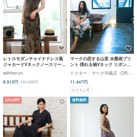
レトロモダンチャイナドレス風
マークの恋する山里 水墨画プリ
ジャカードVネックノースリーブ
ント 揺れる袖Vネック リボンロ
ウエストマーク細見えロングワ
ングワンピース
ドクター・マーク洋裁店（DR.MARK）
withher-cn
ンピース
8,913円
10,128円
11,447円
カスタム可
12%OFF
送料無料