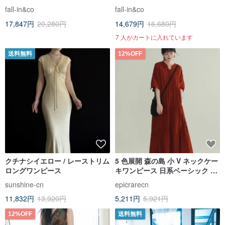
ハイウェスト ロングワンピー
ス リネン混 260503-1
fall-in&co
fall-in&co
ス ブルー 260607-2
17,847円
20,280円
14,679円
16,680円
7 人がカートに入れています
送料無料
12%OFF
クチナシイエロー / レーストリム
5 色展開 森の島 小 V ネックケー
ロングワンピース
キワンピース 日系ベーシック 7
分袖 エレガントミモレ丈ワンピ
sunshine-cn
epicrarecn
ース
11,832円
13,920円
5,211円
5,921円
12%OFF
送料無料