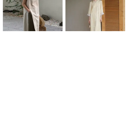
お出かけコーデに、コットンリ
【梔子イエロー】新チャイナス
ネンのVネックノースリーブワン
タイル レトロチャイナ風 ゆった
ピース | スリット入りゆったりロ
りとした禅意/Vネックロングドレ
Tendblank
初蟬 chuchan
ング丈
ス
7,177円
8,155円
36,450円
41,420円
12%OFF