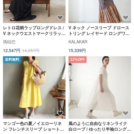
レトロ花柄ラップロングドレス /
V ネック ノースリーブ ドロース
V ネックウエストマークリラック
トリング レイヤード ロングワン
ススタイル / ヴァンテージクラシ
ピース_ブルー
瑪咕巴
KALAKAR
ックエレガンス
12,547円
14,257円
15,339円
送料無料
12%OFF
マンゴー色の夏／イエローリネ
風のように自由なリネンライク
ン フレンチスリーブ ショートス
白ローブ / ゆったり半袖ロングワ