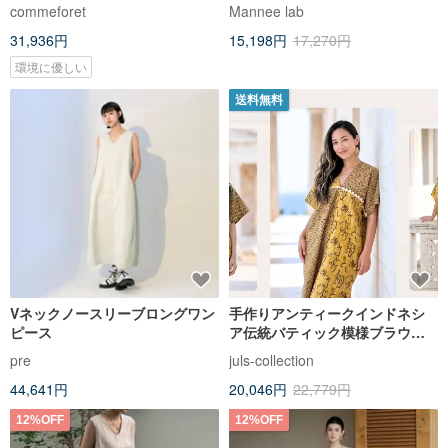
リーブ V ネック ロング丈 A ライ
ンピース / ロマンティックエレガ
commeforet
Mannee lab
ンワンピース
ントスタイル
31,936円
15,198円
17,270円
環境に優しい
送料無料
Vネックノースリーブロングワン
手作りアンティークインドネシ
ピース
ア伝統バティック模様ブラウン
イエロー女神風ロング丈四角ト
pre
juls-collection
ップスブラウスワンピース
44,641円
20,046円
22,779円
12%OFF
12%OFF