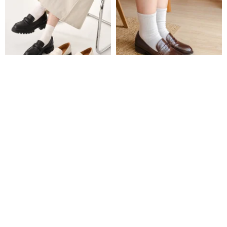
Vera 軽量厚底ローファー（2
ペニーローファー レディース/ダ
色）新社会人 面接 軽量シューズ
ークブラウン/627Cラスト
レディース
ststudiodesign
sambarshoes
17,056円
15,196円
16,884円
10%OFF