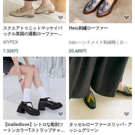
スクエアトゥニットマッケイバ
Hsiu刺繡ローファー
ックル英国の通勤ローファーロ
ーヒールの女性
hsiu ハンドメイド刺繍靴 | 台湾の手作り靴
WYPEX
7,326円
20,489円
【icalledlove】レトロな彫刻ツ
タッセルローファースリッパ - ア
ートンカラーTストラップチャン
ッシュグリーン