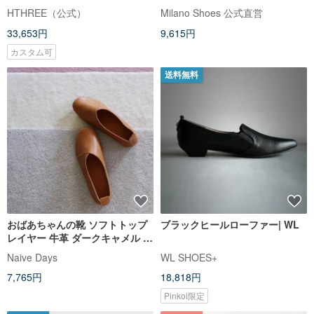
ク
HTHREE（公式）
Milano Shoes 公式直営
33,653円
9,615円
カスタム可
送料無料
おばあちゃんの靴 ソフトトップ
ブラックヒールローファー| WL
レイヤー 牛革 ダークキャメル フ
ラットローファー【ご感想特
Naive Days
WL SHOES+
価】
7,765円
18,818円
Pinkoi限定