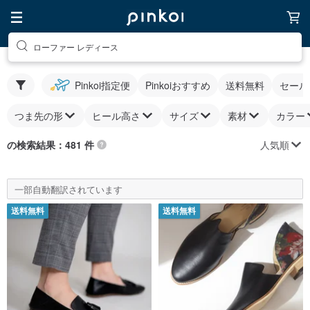
ローファー レディース
Pinkoi指定便
Pinkoiおすすめ
送料無料
セール
つま先の形
ヒール高さ
サイズ
素材
カラー
人気順
の検索結果：481 件
一部自動翻訳されています
送料無料
送料無料