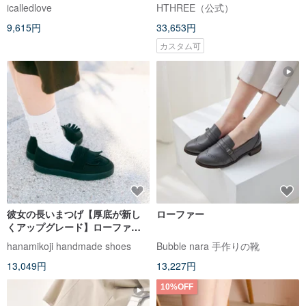
キーヒールメリージェーン
icalledlove
HTHREE（公式）
9,615円
33,653円
カスタム可
彼女の長いまつげ【厚底が新し
ローファー
くアップグレード】ローファー
タッセル 2way .
hanamikoji handmade shoes
Bubble nara 手作りの靴
13,049円
13,227円
10%OFF