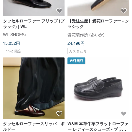
タッセルローファー フリップ (ブ
【受注生産】愛花ローファー - ク
ラック) | WL
ラシック
WL SHOES+
愛花製作所 (あいか)
15,052円
24,496円
Pinkoi限定
カスタム可
送料無料
タッセルローファースリッパ - ボ
W&M 本革牛革フラットローファ
ルドー
ー レディースシューズ - ブラッ