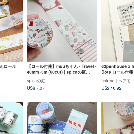
せんロール
【ロール付箋】muuちゃん - Travel -
63penhouse x h
40mm×3m (60cut) | spicaの庭
Dots ロール付箋
(RF2)
spicaの庭
hairmo | ヘアモ
US$ 7.07
US$ 10.92