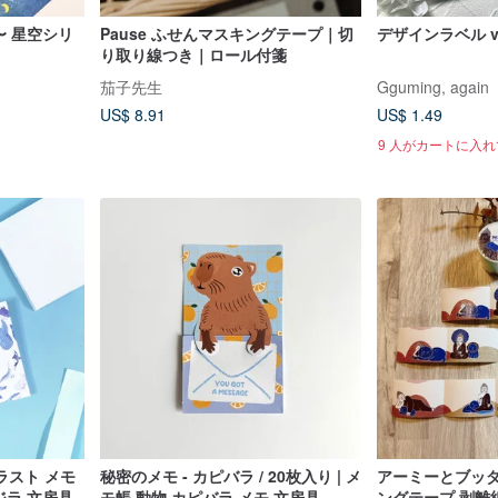
o 〜 星空シリ
Pause ふせんマスキングテープ｜切
デザインラベル v
り取り線つき｜ロール付箋
茄子先生
Gguming, again
US$ 8.91
US$ 1.49
9 人がカートに入
ラスト メモ
秘密のメモ - カピバラ / 20枚入り | メ
アーミーとブッダ
ジラ 文房具
モ帳 動物 カピバラ メモ 文房具
ングテープ 剥離