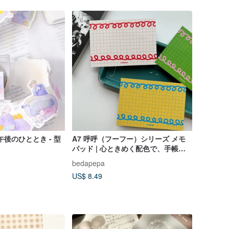
】午後のひととき - 型
A7 呼呼（フーフー）シリーズ メモ
パッド | 心ときめく配色で、手帳に
も挟める、さっと書き留めるメモ帳
bedapepa
US$ 8.49