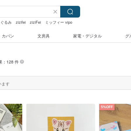
いぐるみ
zizifei
ziziFei
ミッフィー vipo
ネックレス
・カバン
文房具
家電・デジタル
グ
果：128 件
います
5%OFF