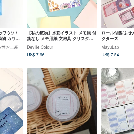
ワウソ /
【私の鉱物】水彩イラスト メモ帳 付
ロール付箋/ふせ
 動物 カワウ
箋なし メモ用紙 文房具 クリスタル
クターズ
ストーン
な創造性お土産
Deville Colour
MayuLab
US$ 7.66
US$ 7.54