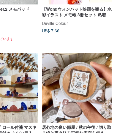
er.2 メモパッド
【Wom!ウォンバット映画を観る】水
彩イラスト メモ帳 3冊セット 粘着な
し
Deville Colour
US$ 7.66
れています
 ロール付箋 マスキ
居心地の良い部屋 / 秋の午後 / 切り取
紙付き ミシン目入り
り線と書き込み可能な表面を備えた