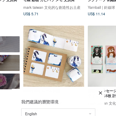
書き込み可能 文
mark taiwan 文化的な創造性お土産
Yarnball | 針線球
US$ 5.71
US$ 11.14
ー
starry sky ロール付箋
秘密のメッセージ
ザイン - 各5枚 計
帳 カワウソ カピ
我們建議的瀏覽環境
&colors アンドカラーズ
mark taiwa
ヤマネコ
US$ 5.66
US$ 5.71