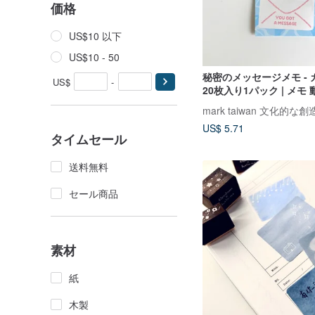
価格
US$10 以下
US$10 - 50
秘密のメッセージメモ - カ
US$
-
20枚入り1パック | メモ
ソ ノート 便箋 文具
mark taiwan 文化的
US$ 5.71
タイムセール
送料無料
セール商品
素材
紙
木製