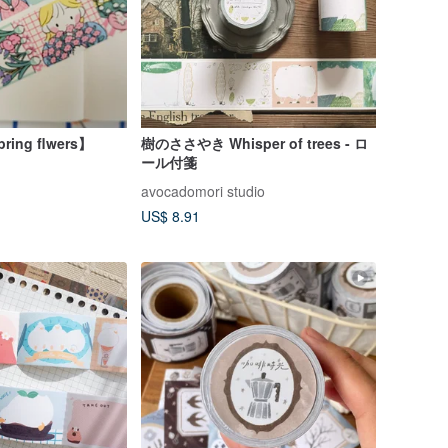
ng flwers】
樹のささやき Whisper of trees - ロ
ール付箋
avocadomori studio
US$ 8.91