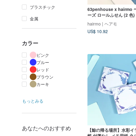
プラスチック
63penhouse x hairm
ーズ ロールふせん (2 色)
金属
hairmo | ヘアモ
US$ 10.92
カラー
ピンク
ブルー
レッド
ブラウン
カーキ
もっとみる
あなたへのおすすめ
【鯨の帰る場所】水彩イ
帳 付箋なし メモ用紙 ク