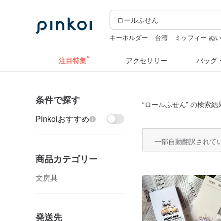
キーホルダー
台湾
ミッフィー ぬ
ドリンクホルダー 台湾
台湾 24金 
注目特集
アクセサリー
バッグ
条件で探す
“
ロールふせん
” の検索結
Pinkoiおすすめ
一部自動翻訳されて
商品カテゴリー
文房具
発送先