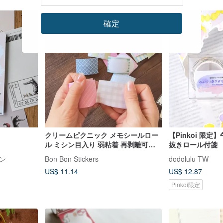
確定
クリームピクニック メモシールロー
【Pinkoi 限定
ル ミシン目入り 弱粘着 再剥離可能
抜きロール付箋
幅 4cm 全長 5M
ン
Bon Bon Stickers
dodolulu TW
US$ 11.14
US$ 12.87
Pinkoi限定