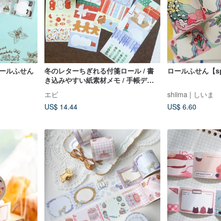
ロールふせん
冬のレターちぎれる付箋ロール / 書
ロールふせん【spri
き込みやすい紙素材メモ / 手帳デコ
レーション付箋
エビ
shiima | しいま
US$ 14.44
US$ 6.60