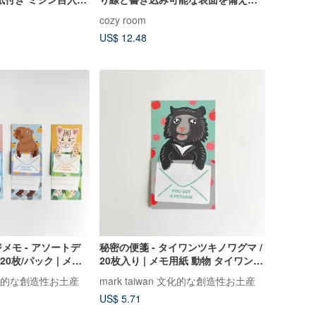
房具
ティアオフ付箋ロール / 剥離紙付き
cozy room
US$ 12.48
メモ - アソートデ
秘密の便箋 - タイワンツキノワグマ /
20枚/パック | メモ
20枚入り | メモ用紙 動物 タイワンツ
バラ クロクマ オオ
キノワグマ ツキノワグマ 便箋
n 文化的な創造性お土産
mark taiwan 文化的な創造性お土産
US$ 5.71