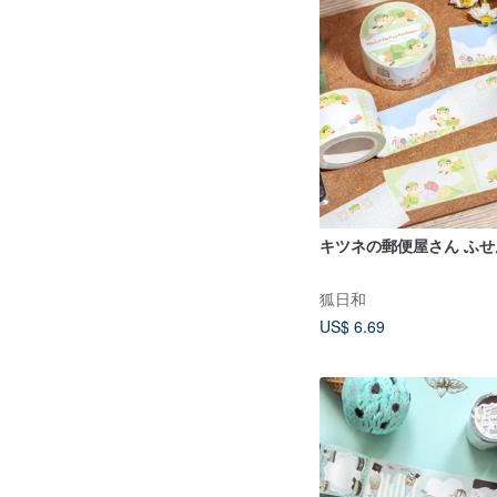
キツネの郵便屋さん ふ
狐日和
US$ 6.69