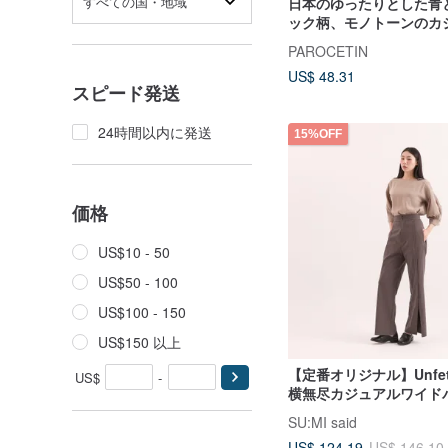
すべての国・地域
日本のゆったりとした青
ック柄、モノトーンのカ
リラックスフィット、ウ
PAROCETIN
のバルーンワイド九分丈
US$ 48.31
スピード発送
24時間以内に発送
15%OFF
価格
US$10 - 50
US$50 - 100
US$100 - 150
US$150 以上
【定番オリジナル】Unfett
US$
-
横無尽カジュアルワイド
CLD036 _アイアングレ
SU:MI said
US$ 124.19
US$ 146.10