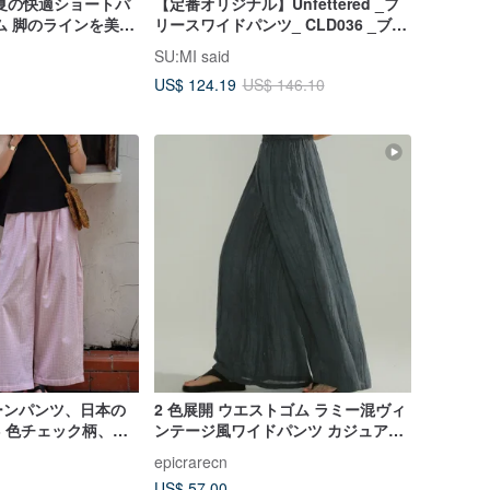
夏の快適ショートパ
【定番オリジナル】Unfettered _フ
ム 脚のラインを美し
リースワイドパンツ_ CLD036 _ブル
ツデザイン
ー
SU:MI said
US$ 124.19
US$ 146.10
ーンパンツ、日本の
2 色展開 ウエストゴム ラミー混ヴィ
3 色チェック柄、ウ
ンテージ風ワイドパンツ カジュアル
回し自在なワイドパ
シンプルリラックスロングパンツ ワ
epicrarecn
イドパンツ ドレープカジュアルパン
US$ 57.00