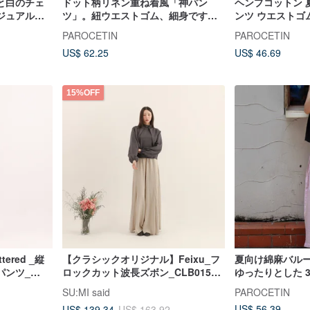
と白のチェ
ドット柄リネン重ね着風「神パン
ヘンプコットン 
ジュアルな
ツ」。紐ウエストゴム、細身ですっ
ンツ ウエストゴ
エストゴム
きり見え、着回し力抜群のフレア九
く見せるプリー
PAROCETIN
PAROCETIN
パンツ
分丈パンツ。
US$ 62.25
US$ 46.69
15%OFF
ered _縦
【クラシックオリジナル】Feixu_フ
夏向け綿麻バル
パンツ_
ロックカット波長ズボン_CLB015_
ゆったりとした 
ー
カーキ
エストゴムで着
SU:MI said
PAROCETIN
ンツ
US$ 56.39
US$ 139.34
US$ 163.92