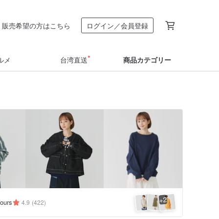
販売希望の方はこちら
ログイン／会員登録
ルメ
台湾直送
商品カテゴリー
2
+
ours
4.9
(422)