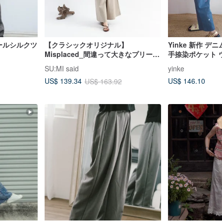
- クールシルクツ
【クラシックオリジナル】
Yinke 新作 
Misplaced_間違って大きなプリーツ
手捺染ポケット 
のワイドパンツ_CLB002_カーキ
トワイドパンツ
SU:MI said
yinke
US$ 146.10
US$ 139.34
US$ 163.92