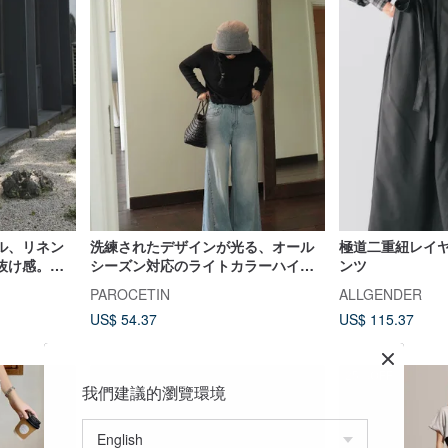
ル、リネン
洗練されたデザインが光る、オール
極道二重紐レイ
抜け感。ウ
シーズン対応のライトカラーハイウ
ンツ
トンリネン
エストワイドデニム
PAROCETIN
ALLGENDER
US$ 54.37
US$ 115.37
25%OFF
我們建議的瀏覽環境