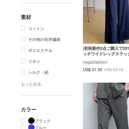
素材
コットン
その他の化学繊維
|初秋新作2点ご購入で25%
ポリエステル
ッチワイドレッグスラック
クブルー | ノンストレッチ
リネン
negacfashion
感 | ウエストゴム
US$ 31.35
US$ 39.18
シルク・絹
もっとみる
カラー
ブラック
ブルー