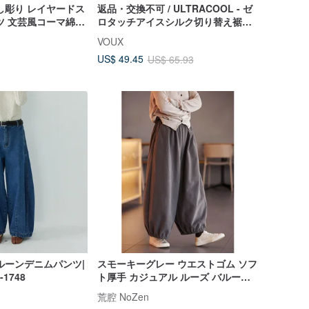
し彫り レイヤードス
返品・交換不可 / ULTRACOOL - ゼ
ツ 文芸風コーマ綿
ロタッチアイスシルク切り替え裾絞
スト 9 分丈パンツ
りパンツ
VOUX
US$ 49.45
US$ 65.93
ルーンデニムパンツ|
スモーキーグレー ウエストゴム ソフ
-1748
ト厚手 カジュアル ルーズ バルーン
パンツ
荒腔 NoZen