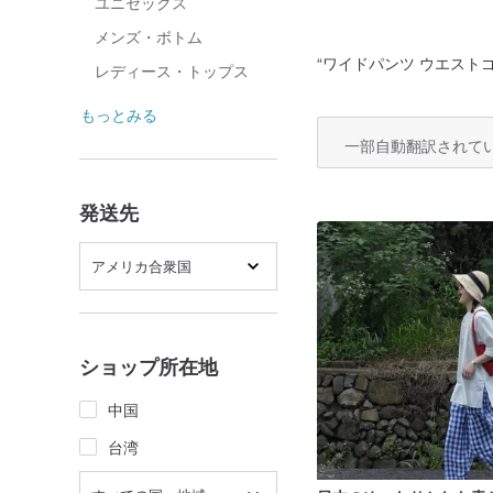
ユニセックス
メンズ・ボトム
“
ワイドパンツ ウエスト
レディース・トップス
もっとみる
一部自動翻訳されて
発送先
アメリカ合衆国
ショップ所在地
中国
台湾