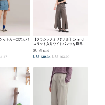
ポケットカーゴスカパ
【クラシックオリジナル】Extend_
スリット入りワイドパンツを延長
_CLB005_灰
SU:MI said
US$ 139.34
61.47
US$ 163.92