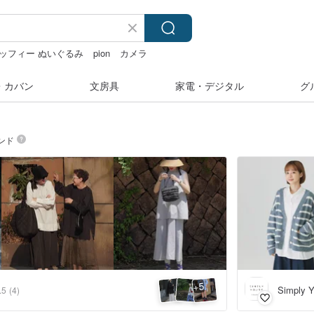
ッフィー ぬいぐるみ
pion
カメラ
・カバン
文房具
家電・デジタル
グ
ンド
5
+
Simply Y
.5
(4)