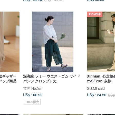
15%OFF
裾ギャザー
深海緑 ラミー ウエストゴム ワイド
Xīnnian_心
アップ商品
パンツ クロップド丈
25SF202_灰棕
荒腔 NoZen
SU:MI said
US$ 106.92
US$ 124.50
US$
Pinkoi限定