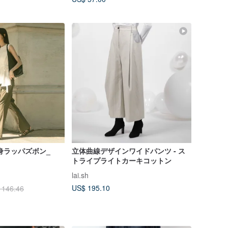
ツ
念修身ラッパズボン_
立体曲線デザインワイドパンツ - ス
トライプライトカーキコットン
lai.sh
US$ 195.10
 146.46