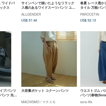
ゴム ワイドパ
サインペンで描いたようなリラック
春夏 レース透か
ックス
ス感のあるワイドスーツパンツ ユニ
タイル 万能パン
セックス フォーマルパンツ - 3色
清涼刺繍 ゴムウエ
ALLGENDER
PAROCETIN
S.M.L
US$ 57.46
US$ 52.15
ライプパンツ
大容量ポケット コクーンパンツ
ウエストゴム バ
パンツ 先染
パンツ|春物|Sora
MACHISMO / マチスモ
sora-life