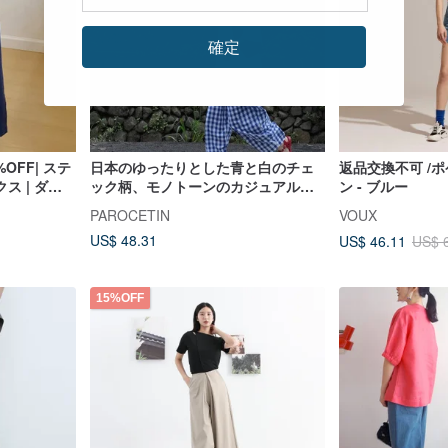
確定
OFF| ステ
日本のゆったりとした青と白のチェ
返品交換不可 /
ス | ダー
ック柄、モノトーンのカジュアルな
ン - ブルー
 | ドレープ
リラックスフィット、ウエストゴム
PAROCETIN
VOUX
のバルーンワイド九分丈パンツ
US$ 48.31
US$ 46.11
US$ 
15%OFF