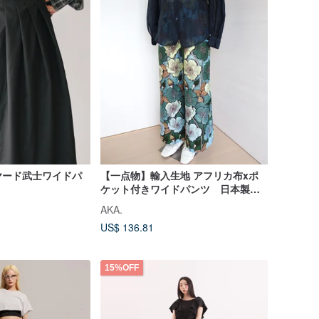
ヤード武士ワイドパ
【一点物】輸入生地 アフリカ布xポ
ケット付きワイドパンツ 日本製
ウエストゴム アフリカン 個性
AKA.
的 エスニック 柄ワイドパンツ
US$ 136.81
15%OFF