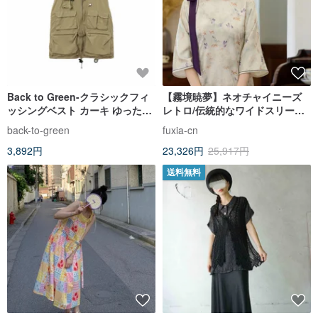
Back to Green-クラシックフィ
【霧境暁夢】ネオチャイニーズ
ッシングベスト カーキ ゆったり
レトロ/伝統的なワイドスリーブ/
マルチポケット v-17/ヴィンテー
襟付き錦織ジャカードベスト/チ
back-to-green
fuxia-cn
ジベスト
ャイナドレス
3,892円
23,326円
25,917円
送料無料