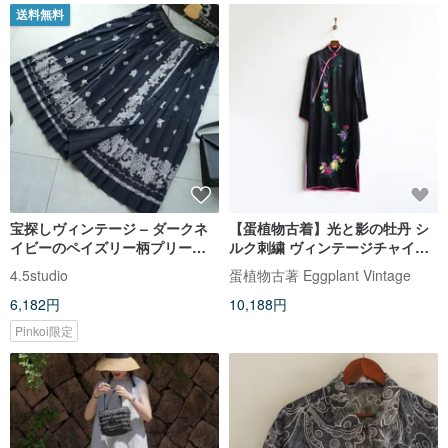
送料無料
宝探しヴィンテージ – ダークネ
【蛋植物古着】光と影の牡丹 シ
イビーのペイズリー柄プリーツ
ルク刺繍 ヴィンテージチャイナ
巻きスカート
ドレス
4.5studio
蛋植物古著 Eggplant Vintage
6,182円
10,188円
Pinkoi限定