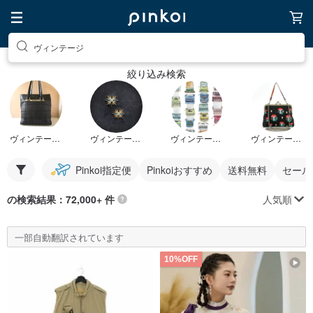
ヴィンテージ
絞り込み検索
ヴィンテージバッグ
ヴィンテージピアス
ヴィンテージステッカー
ヴィンテージチェーンバッグ
Pinkoi指定便
Pinkoiおすすめ
送料無料
セール
人気順
の検索結果：72,000+ 件
一部自動翻訳されています
10%OFF