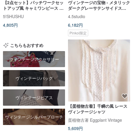
【2点セット】パッチワークセッ
ヴィンテージの宝物 - メタリック
トアップ風 キャミワンピース 〜
ダークグレーサテンサイドスリ
Aラインでゆったりリゾートスタ
ットロングスカート
5!SHUSHU
4.5studio
イル〜 ヴィンテージ・Remake
4,805円
6,182円
Pinkoi限定
こちらもおすすめ
ヴィンテージアクセサリー
ヴィンテージバッグ
ヴィンテージピアス
【蛋植物古着】千瞬の風 レース
ヴィンテージシャツ
ヴィンテージシルバーブローチ
蛋植物古著 Eggplant Vintage
5,609円