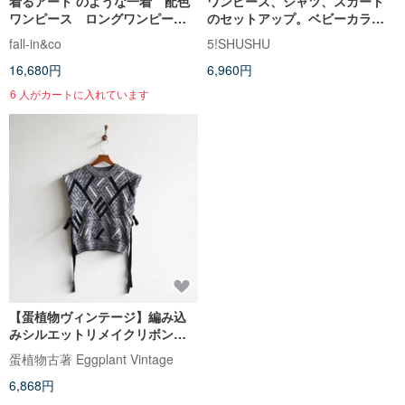
着るアート のような一着 配色
ワンピース、シャツ、スカート
ワンピース ロングワンピー
のセットアップ。ベビーカラー
ス リネン混 260503-1
とパフスリーブで肌を明るく見
fall-in&co
5!SHUSHU
せるヴィンテージ風。ウエスト
16,680円
6,960円
マークでスタイルアップ効果
も。
6 人がカートに入れています
【蛋植物ヴィンテージ】編み込
みシルエットリメイクリボン付
きヴィンテージベストセーター
蛋植物古著 Eggplant Vintage
6,868円