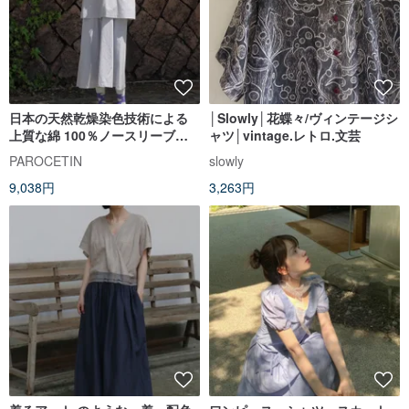
日本の天然乾燥染色技術による
│Slowly│花蝶々/ヴィンテージシ
上質な綿 100％ノースリーブフ
ャツ│vintage.レトロ.文芸
ェイクツーピースセットワンピ
PAROCETIN
slowly
ース
9,038円
3,263円