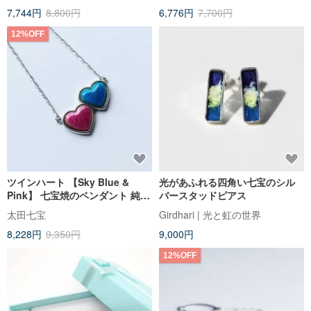
7,744円
8,800円
6,776円
7,700円
12%OFF
ツインハート 【Sky Blue &
光があふれる四角い七宝のシル
Pink】 七宝焼のペンダント 純銀
バースタッドピアス
胎七宝
太田七宝
Girdhari | 光と虹の世界
8,228円
9,350円
9,000円
12%OFF