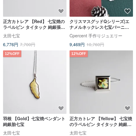
正方カトレア 【Red】 七宝焼の
クリスマスグッドQシリーズ|エ
ラペルピン タイタック 純銀張有
ナメルネックレス七宝バーニン
線七宝
グ925スターリングシルバーハン
太田七宝
Cpercent 手作りジュエリー
ドメイドシルバージュエリー
6,776円
7,700円
9,469円
10,760円
12%OFF
12%OFF
羽根 【Gold】七宝焼ペンダント
正方カトレア 【Yellow】 七宝焼
純銀胎七宝
のラペルピン タイタック 純銀張
有線七宝
太田七宝
太田七宝