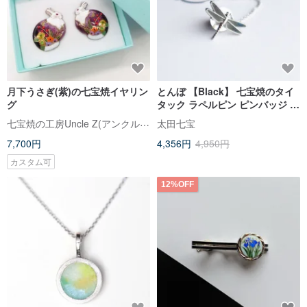
月下うさぎ(紫)の七宝焼イヤリン
とんぼ 【Black】 七宝焼のタイ
グ
タック ラペルピン ピンバッジ 丹
銅胎七宝
七宝焼の工房Uncle Z(アンクル･ゼット)
太田七宝
7,700円
4,356円
4,950円
カスタム可
12%OFF