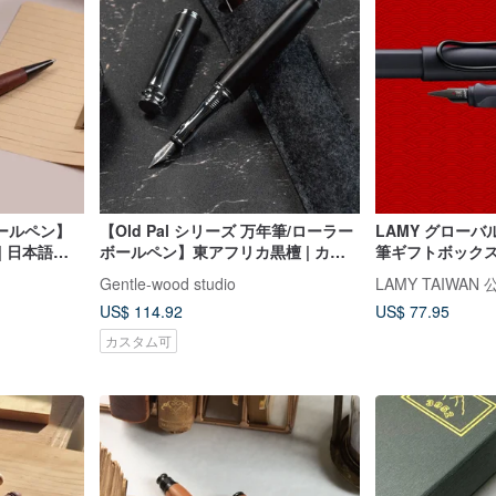
ールペン】
【Old Pal シリーズ 万年筆/ローラー
LAMY グローバ
| 日本語・
ボールペン】東アフリカ黒檀 | カス
筆ギフトボックス
タマイズ（単品）
ズ - スチールブ
Gentle-wood studio
LAMY TAIWAN
US$ 114.92
US$ 77.95
カスタム可