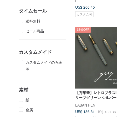
LT
US$ 200.45
タイムセール
カスタム可
送料無料
15%OFF
セール商品
カスタムメイド
カスタムメイドのみ表
示
素材
【万年筆】レトロブラスII 2
リーブグリーン シルバー
紙
ルデンイエロー すべて
LABAN PEN
金属
US$ 136.31
US$ 160.36