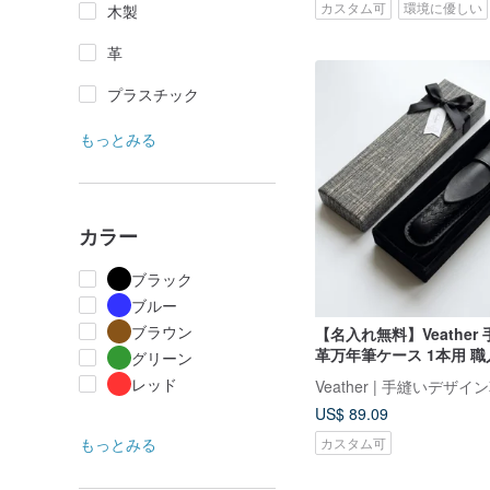
カスタム可
環境に優しい
木製
革
プラスチック
もっとみる
カラー
ブラック
ブルー
ブラウン
【名入れ無料】Veather
革万年筆ケース 1本用 職
グリーン
ザークラフト 本革ペンケ
レッド
Veather | 手縫いデザ
US$ 89.09
カスタム可
もっとみる