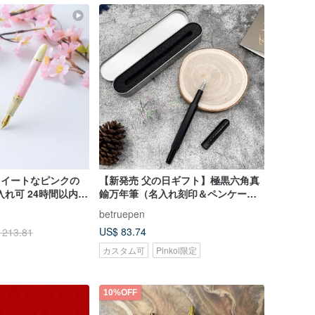
 スイートなピンクの
【新発売 父の日ギフト】極黒六角真
入れ可 24時間以内発
鍮万年筆（名入れ刻印＆ペンケース
付き）
betruepen
US$ 83.74
 213.81
カスタム可
Pinkoi限定
10%OFF