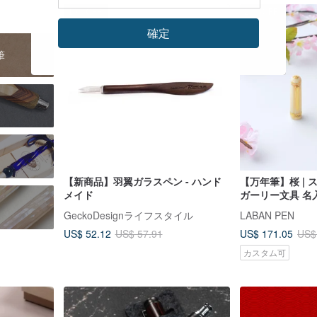
10%OFF
20%OFF
確定
筆
【新商品】羽翼ガラスペン - ハンド
【万年筆】桜 |
メイド
ガーリー文具 名
送
GeckoDesignライフスタイル
LABAN PEN
US$ 52.12
US$ 171.05
US$ 57.91
US$
カスタム可