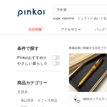
sugar valentine
ミッフィー ぬいぐる
台湾 24金 ネックレス
キーホルダー
注目特集
アクセサリー
バッグ
条件で探す
検索結果に関連する注目ブラ
Pinkoiおすすめ
やさしい暮らし
商品カテゴリー
文房具
3952ボンアルテ
筆記用具・オフィス用品