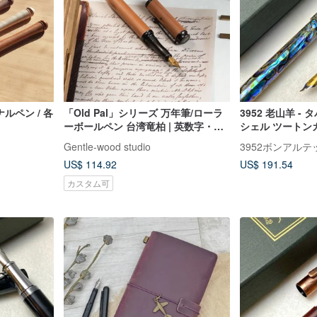
ルペン / 各
「Old Pal」シリーズ 万年筆/ローラ
3952 老山羊 -
ーボールペン 台湾竜柏 | 英数字・日
シェル ツートン
本語名入れ (単品)
プシリーズ万年
Gentle-wood studio
3952ボンアルテ
US$ 114.92
US$ 191.54
カスタム可