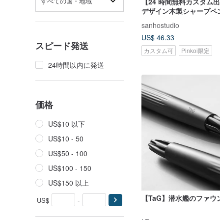
すべての国・地域
【24 時間無料カスタム
デザイン木製シャープペン
芯）無料刻印
sanhostudio
US$ 46.33
スピード発送
カスタム可
Pinkoi限定
24時間以内に発送
価格
US$10 以下
US$10 - 50
US$50 - 100
US$100 - 150
US$150 以上
【TaG】潜水艦のファウ
US$
-