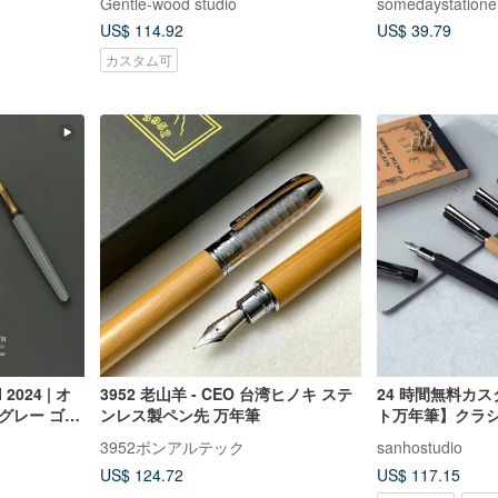
Gentle-wood studio
somedaystatione
US$ 114.92
US$ 39.79
カスタム可
024 | オ
3952 老山羊 - CEO 台湾ヒノキ ステ
24 時間無料カ
グレー ゴー
ンレス製ペン先 万年筆
ト万年筆】クラシ
の書き手へ
ャイニーシルバ
3952ボンアルテック
sanhostudio
US$ 124.72
US$ 117.15