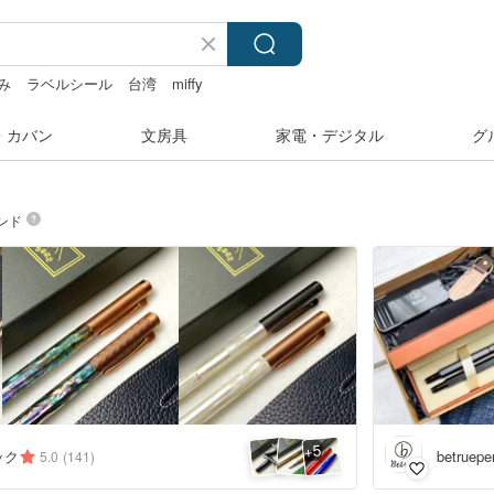
み
ラベルシール
台湾
miffy
hwara
・カバン
文房具
家電・デジタル
グ
ンド
5
+
ック
betruepe
5.0
(141)