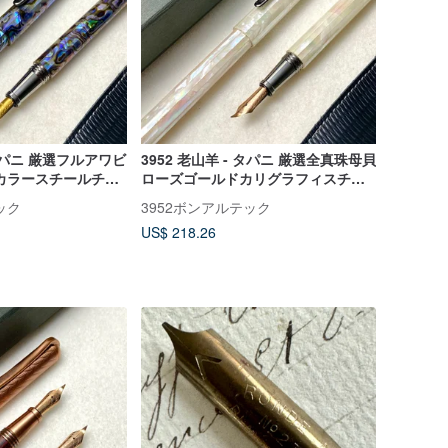
 タパニ 厳選フルアワビ
3952 老山羊 - タパニ 厳選全真珠母貝
カラースチールチッ
ローズゴールドカリグラフィスチー
筆
ルチップシリーズ万年筆
ック
3952ボンアルテック
US$ 218.26