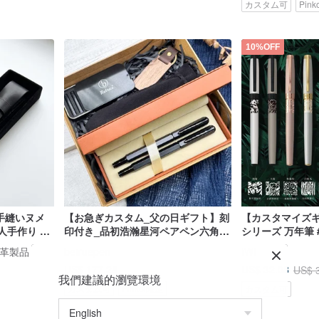
カスタム可
Pin
10%OFF
 手縫いヌメ
【お急ぎカスタム_父の日ギフト】刻
【カスタマイズギ
人手作り レ
印付き_品初浩瀚星河ペアペン六角万
シリーズ 万年筆
ース
年筆・ローラーボールペン
イン革製品
betruepen
IWI
US$ 177.28
US$ 32.08
US$ 
我們建議的瀏覽環境
カスタム可
Pinkoi限定
カスタム可