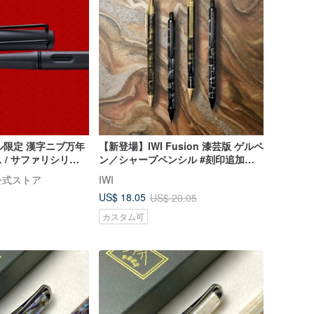
ル限定 漢字ニブ万年
【新登場】IWI Fusion 漆芸版 ゲルペ
 / サファリシリー
ン／シャープペンシル #刻印追加購
ラック
入可能
 公式ストア
IWI
US$ 18.05
US$ 20.05
カスタム可