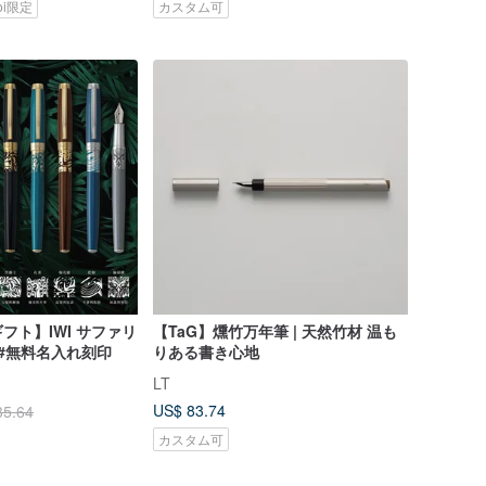
koi限定
カスタム可
フト】IWI サファリ
【TaG】燻竹万年筆 | 天然竹材 温も
 #無料名入れ刻印
りある書き心地
LT
US$ 83.74
35.64
カスタム可