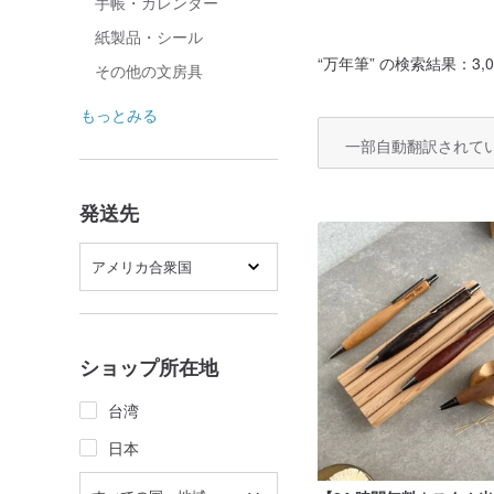
手帳・カレンダー
紙製品・シール
“
万年筆
” の検索結果：3,0
その他の文房具
もっとみる
一部自動翻訳されて
発送先
アメリカ合衆国
ショップ所在地
台湾
日本