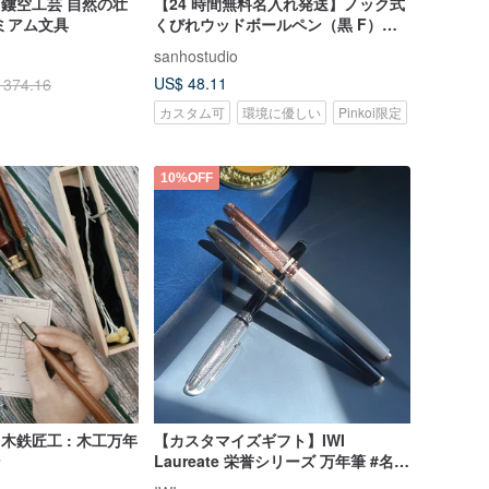
 鏤空工芸 自然の壮
【24 時間無料名入れ発送】ノック式
ミアム文具
くびれウッドボールペン（黒 F）無
料刻印
sanhostudio
US$ 48.11
 374.16
カスタム可
環境に優しい
Pinkoi限定
10%OFF
- 木鉄匠工 : 木工万年
【カスタマイズギフト】IWI
ン
Laureate 栄誉シリーズ 万年筆 #名入
れ無料