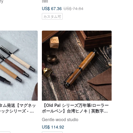
ry
IWI
US$ 67.36
US$ 74.84
カスタム可
スタム発送【マグネッ
【Old Pal シリーズ万年筆/ローラー
ックシリーズ - シ
ボールペン】台湾ヒノキ | 英数字・
ーブラック
日本語カスタムオーダー (単品)
Gentle-wood studio
US$ 114.92