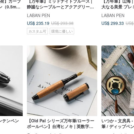
出荷】カーブ
【万年筆】ミッドナイトブルース |
【万年筆】山海 |
（0.5mm
静謐なシーブルーとアクアグリーン
大なる美景 プレ
マインドフルな筆記具 上質な時間を
LABAN PEN
LABAN PEN
彩る
US$ 235.19
US$ 299.33
US$ 293.98
US$
カスタム可
環境に優しい
ンテンペン
【Old Pal シリーズ万年筆/ローラー
いつか • 文房具 
ボールペン】台湾ヒノキ | 英数字・
筆 / ディップペ
日本語カスタム刻印（単品）