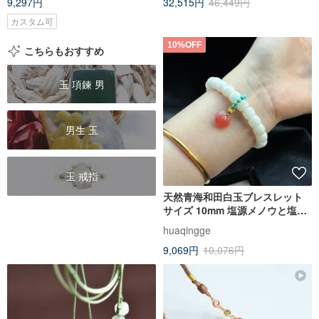
9,297円
32,515円
46,449円
カスタム可
10%OFF
こちらもおすすめ
玉 項鍊 男
男生 玉
玉 戒指
天然青海和田白玉ブレスレット
サイズ 10mm 塩源メノウと塩源
メノウ如意を組み合わせ
huaqingge
9,069円
10,076円