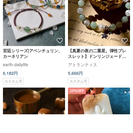
宮廷シリーズ|アベンチュリン、
【真夏の夜の二重星。弾性ブレ
カーネリアン
スレット】ドンリンジェード、
S925スターリングシルバー | 金
earth-dailylife
アトランティス
運、健康 | 愛
6,182円
5,666円
カスタム可
カスタム可
10%OFF