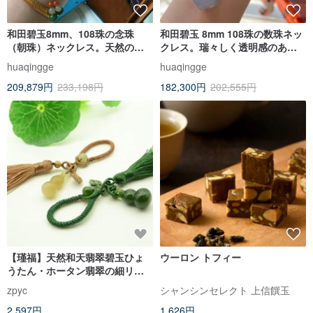
和田碧玉8mm、108珠の念珠
和田碧玉 8mm 108珠の数珠ネッ
（朝珠）ネックレス。天然の碧
クレス。瑞々しく透明感のある
玉白菜（百財聚来）のチャーム
素材が、身につける方の手元を
huaqingge
huaqingge
をあしらいました。
上品かつ優雅に彩ります。
209,879円
233,198円
182,300円
202,555円
【瑾福】天然和天翡翠碧玉ひょ
ウーロン トフィー
うたん・ホータン翡翠の細リネ
ン甘露鷹吊るし飾り
zpyc
シャンシンセレクト 上信饌玉
2,597円
1,626円