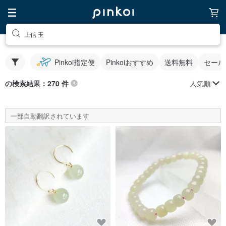
上信 玉
Pinkoi指定便
Pinkoiおすすめ
送料無料
セール
人気順
の検索結果：270 件
一部自動翻訳されています