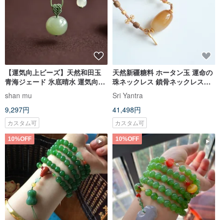
【運気向上ビーズ】天然和田玉
天然新疆糖料 ホータン玉 運命の
青海ジェード 氷底晴水 運気向上
珠ネックレス 鎖骨ネックレス。
ビーズペンダントネックレス
とろりとした質感、糖白のグラ
shan mu
Sri Yantra
デーションカラーが美しく、良
9,297円
41,498円
い運気を運んでくれます。
カスタム可
カスタム可
10%OFF
10%OFF