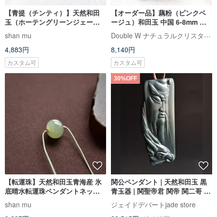
【青提（チンティ）】天然和田
【オーダー品】藕粉（ピンクベ
玉（ホーテングリーンジェー
ージュ）和田玉 中国 6-8mm 天
ド）青海産晴水丸珠14KGFピア
然石 ロンデル型ビーズ
Double W ナチュラルクリスタルクリエーションパビリオン
shan mu
ス
4,883円
8,140円
カスタム可
カスタム可
30%OFF
【転運珠】天然和田玉青海産 氷
関公ペンダント | 天然和田玉 黒
底晴水転運珠ペンダントネック
青玉器 | 関聖帝君 関帝 関二哥 関
レス
雲長 関羽
shan mu
ジェイドデパートjade store