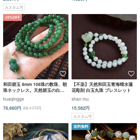
カスタム可
10%OFF
和田碧玉 8mm 108珠の数珠、朝
【不染】天然和田玉青海晴水蓮
珠ネックレス。天然碧玉の白菜
花彫刻 白玉丸珠 ブレスレット
を添えて
huaqingge
shan mu
76,660円
85,177円
15,582円
カスタム可
送料無料