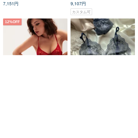
7,151円
9,107円
カスタム可
12%OFF
レッドメッシュのワイヤーブラ
セット (ブラジャー＋ショーツ)
ジャー＆ショーツセット。ロマ
ターコイズブルーフリル
ンティックなランジェリー。
PleaseMe Pleasure
brababa-lace
5,669円
6,441円
8,813円