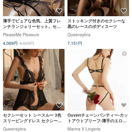
薄手でピュアな色気、上質フレ
ストッキング付きのセクシーな
ンチランジェリーセット。セン
黒のレースのボディスーツ
シュアルな装いを叶える、洗練
PleaseMe Pleasure
Queensybra
されたブラジャー。
4,069円
4,623円
7,151円
セクシーセット シースルー 3色
Ouvertチェーンパンティー-カッ
スリーピングドレス セクシーラ
トアウトブリーフ-薄手のエロラ
ンジェリー
ンジェリー-カットアウト下着
Queensybra
Marina V Lingerie