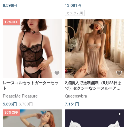
6,596円
13,081円
カスタム可
12%OFF
レースコルセットガーターセッ
2点購入で送料無料（5月23日ま
ト
で）セクシーなシースルーアイ
マスクセット
PleaseMe Pleasure
Queensybra
5,896円
6,700円
7,151円
30%OFF