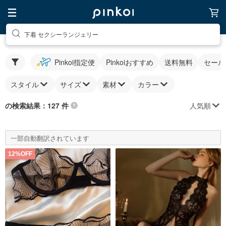
下着 セクシーランジェリー
Pinkoi指定便
Pinkoiおすすめ
送料無料
セール
スタイル
サイズ
素材
カラー
人気順
の検索結果：127 件
一部自動翻訳されています
12%OFF