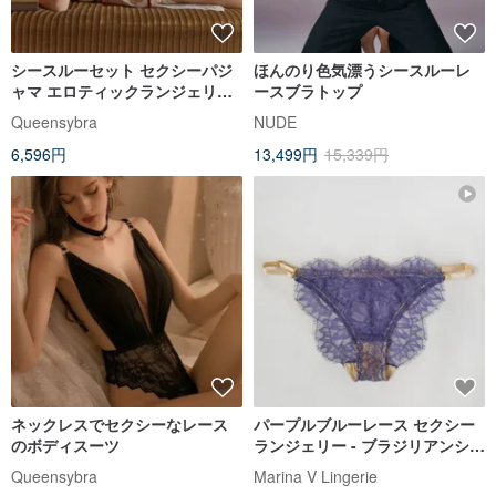
シースルーセット セクシーパジ
ほんのり色気漂うシースルーレ
ャマ エロティックランジェリー
ースブラトップ
セクシーランジェリー 肌触りの
Queensybra
NUDE
良いシルクパジャマ セクシーパ
6,596円
13,499円
15,339円
ジャマ サテンパジャマ
ネックレスでセクシーなレース
パープルブルーレース セクシー
のボディスーツ
ランジェリー - ブラジリアンショ
ーツ - シアーレースアンダーウェ
Queensybra
Marina V Lingerie
ア