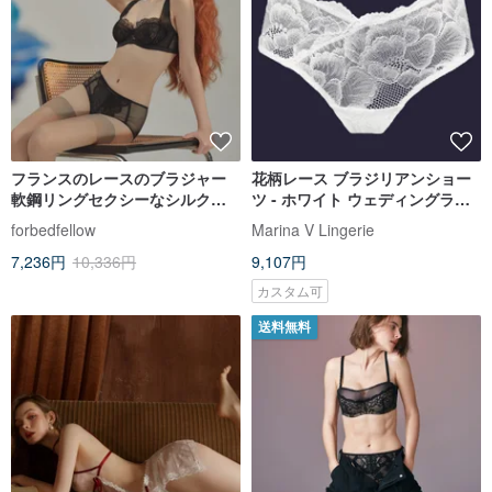
フランスのレースのブラジャー
花柄レース ブラジリアンショー
軟鋼リングセクシーなシルク快
ツ - ホワイト ウェディングラン
適な通気性のある夏の下着パン
ジェリー - ブライダル セクシー
forbedfellow
Marina V Lingerie
ティセット
ランジェリー
7,236円
10,336円
9,107円
カスタム可
送料無料