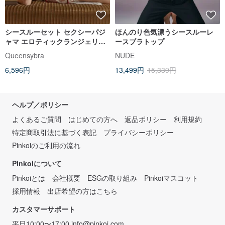
シースルーセット セクシーパジ
ほんのり色気漂うシースルーレ
ャマ エロティックランジェリー
ースブラトップ
セクシーランジェリー 肌触りの
Queensybra
NUDE
良いシルクパジャマ セクシーパ
6,596円
13,499円
15,339円
ジャマ サテンパジャマ
ヘルプ／ポリシー
よくあるご質問
はじめての方へ
返品ポリシー
利用規約
特定商取引法に基づく表記
プライバシーポリシー
Pinkoiのご利用の流れ
Pinkoiについて
Pinkoiとは
会社概要
ESGの取り組み
Pinkoiマスコット
採用情報
出店希望の方はこちら
カスタマーサポート
平日10:00〜17:00
info@pinkoi.com