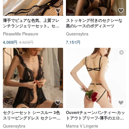
薄手でピュアな色気、上質フレ
ストッキング付きのセクシーな
ンチランジェリーセット。セン
黒のレースのボディスーツ
シュアルな装いを叶える、洗練
PleaseMe Pleasure
Queensybra
されたブラジャー。
4,069円
4,623円
7,151円
セクシーセット シースルー 3色
Ouvertチェーンパンティー-カッ
スリーピングドレス セクシーラ
トアウトブリーフ-薄手のエロラ
ンジェリー
ンジェリー-カットアウト下着
Queensybra
Marina V Lingerie