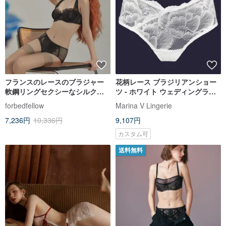
フランスのレースのブラジャー
花柄レース ブラジリアンショー
軟鋼リングセクシーなシルク快
ツ - ホワイト ウェディングラン
適な通気性のある夏の下着パン
ジェリー - ブライダル セクシー
forbedfellow
Marina V Lingerie
ティセット
ランジェリー
7,236円
10,336円
9,107円
カスタム可
送料無料