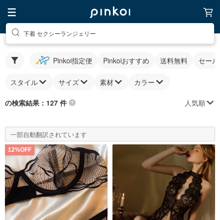
下着 セクシーランジェリー
Pinkoi指定便
Pinkoiおすすめ
送料無料
セール
スタイル
サイズ
素材
カラー
人気順
の検索結果：127 件
一部自動翻訳されています
12%OFF