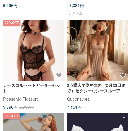
6,596円
13,081円
カスタム可
12%OFF
レースコルセットガーターセッ
2点購入で送料無料（5月23日ま
ト
で）セクシーなシースルーアイ
マスクセット
PleaseMe Pleasure
Queensybra
5,896円
6,700円
7,151円
30%OFF