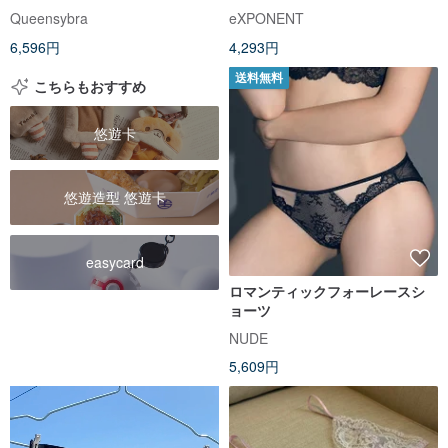
ニブリーフ - アクアブルー
Queensybra
eXPONENT
6,596円
4,293円
送料無料
こちらもおすすめ
悠遊卡
悠遊造型 悠遊卡
easycard
ロマンティックフォーレースシ
ョーツ
NUDE
5,609円