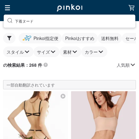
下着ヌード
Pinkoi指定便
Pinkoiおすすめ
送料無料
セール
スタイル
サイズ
素材
カラー
人気順
の検索結果：268 件
一部自動翻訳されています