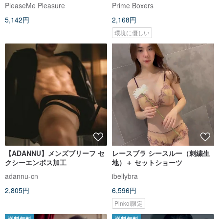
Modal) (スレートグレー)
PleaseMe Pleasure
Prime Boxers
5,142円
2,168円
環境に優しい
【ADANNU】メンズブリーフ セ
レースブラ シースルー（刺繍生
クシーエンボス加工
地）＋ セットショーツ
adannu-cn
ibellybra
2,805円
6,596円
Pinkoi限定