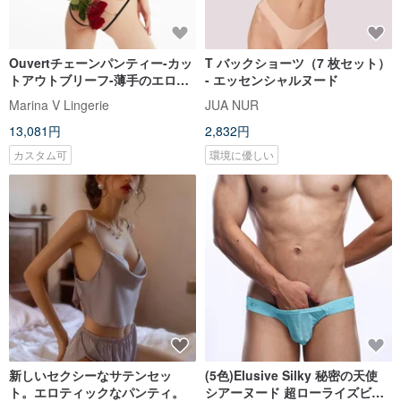
Ouvertチェーンパンティー-カッ
T バックショーツ（7 枚セット）
トアウトブリーフ-薄手のエロラ
- エッセンシャルヌード
ンジェリー-カットアウト下着
Marina V Lingerie
JUA NUR
13,081円
2,832円
カスタム可
環境に優しい
新しいセクシーなサテンセッ
(5色)Elusive Silky 秘密の天使
ト。エロティックなパンティ。
シアーヌード 超ローライズビキ