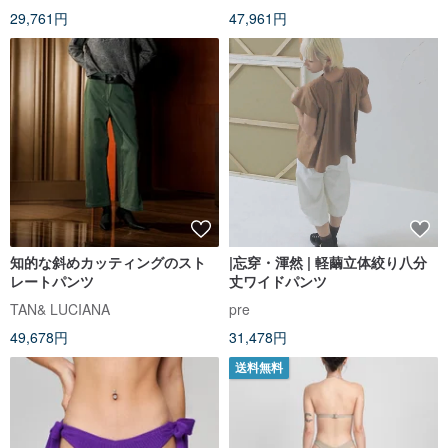
29,761円
47,961円
知的な斜めカッティングのスト
|忘穿・渾然 | 軽繭立体絞り八分
レートパンツ
丈ワイドパンツ
TAN& LUCIANA
pre
49,678円
31,478円
送料無料