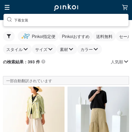
下着女装
Pinkoi指定便
Pinkoiおすすめ
送料無料
セール
スタイル
サイズ
素材
カラー
人気順
の検索結果：393 件
一部自動翻訳されています