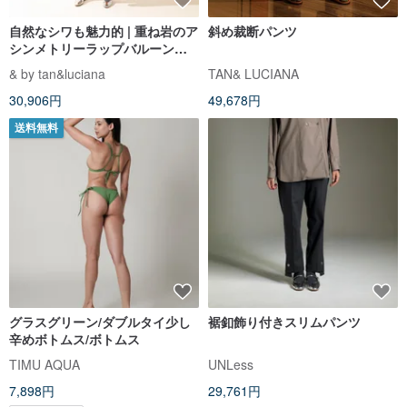
自然なシワも魅力的 | 重ね岩のア
斜め裁断パンツ
シンメトリーラップバルーンパ
ンツ
& by tan&luciana
TAN& LUCIANA
30,906円
49,678円
送料無料
グラスグリーン/ダブルタイ少し
裾釦飾り付きスリムパンツ
辛めボトムス/ボトムス
TIMU AQUA
UNLess
7,898円
29,761円