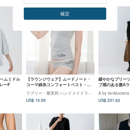
確定
リルヘムミドル
【ラウンジウェア】ムードノート・
緩やかなプリー
レーF
コーマ綿糸コンフォートベスト・台
プ感のある微Aラ
湾製
ラブリー・樂芙莉 ハンドメイドランジェリー
& by tan&luciana
US$ 15.59
US$ 231.62