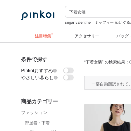
sugar valentine
ミッフィー ぬいぐる
台湾 24金 ネックレス
hwara
ラベ
注目特集
アクセサリー
バッグ
条件で探す
“
下着女装
” の検索結果：6
Pinkoiおすすめ
やさしい暮らし
一部自動翻訳されて
商品カテゴリー
ファッション
部屋着・下着