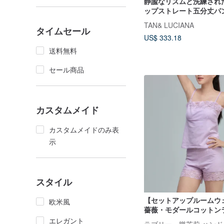
静謐なリズムと洗練され
ップストレート五分丈パ
グライトマイクロストレ
TAN& LUCIANA
タイムセール
ン
US$ 333.18
送料無料
セール商品
カスタムメイド
カスタムメイドのみ表
示
スタイル
【セットアップルームウ
欧米風
薔薇・モダールコットン
ース快適キャミソール・
エレガント