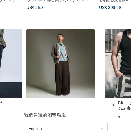
TAN& LUCIANA
US$ 25.84
US$ 399.99
ツ
アコーディオン低位切り替えプリー
NON STOCK 
ツワイドパンツ
トップ 10.5oz
ンナー
我們建議的瀏覽環境
UNLess
suncity2026
US$ 240.53
US$ 30.74