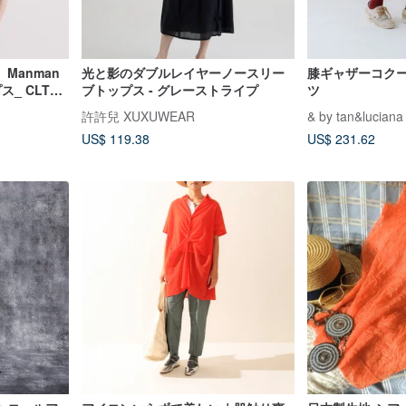
Manman
光と影のダブルレイヤーノースリー
膝ギャザーコク
_ CLT
ブトップス - グレーストライプ
ツ
許許兒 XUXUWEAR
& by tan&luciana
US$ 119.38
US$ 231.62