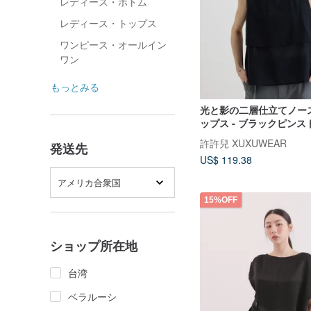
レディース・ボトム
レディース・トップス
ワンピース・オールイン
ワン
もっとみる
光と影の二層仕立てノー
ップス - ブラックピンス
許許兒 XUXUWEAR
発送先
US$ 119.38
アメリカ合衆国
15%OFF
ショップ所在地
台湾
ベラルーシ