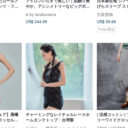
たロールア
アイロンいらずで美しい｜肌触り爽
日本製生地 シア
ンツ・フォ
やか、アシンメトリーなビッグポケ
びらスリーブ ス
ッチコット
ットドローストリングパンツ
リーブ レディー
& by tan&luciana
古新度物
US$ 244.99
US$ 59.68
Pinkoi限定
ェア】晨曦
チャーミングなレイチェルレースホ
| 涼感コットン 
ラッセルレ
ームタンクトップ・台湾製
リーワイドクロ
台湾製
ラブリー・樂芙莉 ハンドメイドランジェリー
ラブリー・樂芙莉 ハンドメイドランジェリー