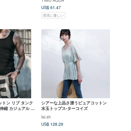
TIMU AQUA
US$ 61.47
環境に優しい
コットン リブ タンク
シアーな上品さ漂うピュアコットン
 高伸縮 カジュアル イ
水玉トップス-ターコイズ
lai.sh
US$ 128.29