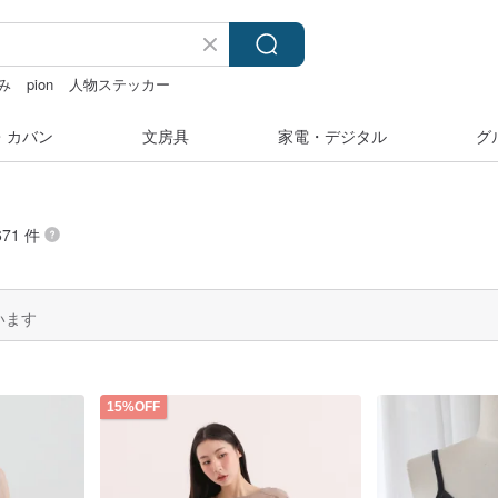
み
pion
人物ステッカー
ラーシール
zizifei
・カバン
文房具
家電・デジタル
グ
71 件
います
15%OFF