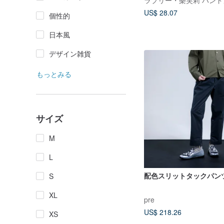
US$ 28.07
個性的
日本風
デザイン雑貨
もっとみる
サイズ
M
L
配色スリットタックパン
S
XL
pre
US$ 218.26
XS