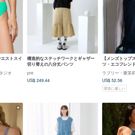
イウエストスイ
構造的なステッチワークとギャザー
【メンズトップ
切り替えの八分丈パンツ
ツ・エコフレン
クトップ・台湾
スタジオ
pre
US$ 249.44
US$ 52.56
環境に優しい