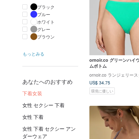
ブラック
ブルー
ホワイト
グレー
ブラウン
もっとみる
ornoir.co グリーンハ
ムボトム
ornoir.co ランジェリー
あなたへのおすすめ
US$ 34.75
環境に優しい
下着女装
女性 セクシー 下着
女性 下着
女性 下着 セクシー アン
ダーウェア