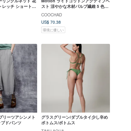
ーリンクルネット 花
Motion ライトコットンアクティブベ
トレッチ ショートス
スト 涼やかな木材パルプ繊維 5 色展
ストップス
開 台湾製
COOCHAD
US$ 70.38
環境に優しい
| プリーツアシンメト
グラスグリーン/ダブルタイ少し辛め
ップドパンツ
ボトムス/ボトムス