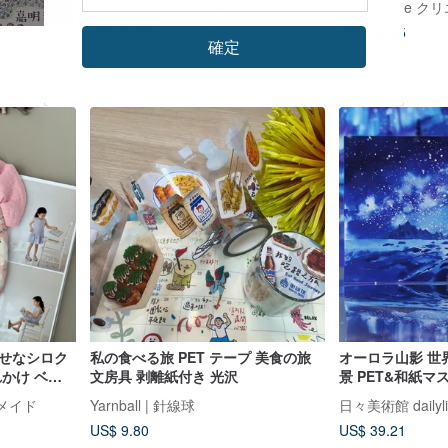
フェアリー丸 Fairy Maru
CreASEnse 
US$ 21.83
US$ 35.55
確定
幸せなシロク
私の食べる旅 PET テープ 美食の旅
オーロラ山影 世
れかけ ベビ
文房具 剥離紙付き 光沢
景 PET&和紙マ
巻 巨大画幅
ドメイド
Yarnball | 針線球
日々美術館 dailyli
US$ 9.80
US$ 39.21