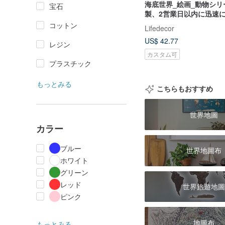
海底世界_絵画_動物シリ
宝石
製、2営業日以内に迅速
コットン
Lifedecor
US$ 42.77
レジン
カスタム可
プラスチック
もっとみる
こちらもおすすめ
世界地圖
カラー
ブルー
世界地圖布
ホワイト
グリーン
レッド
世界旅遊地圖
ピンク
地圖布
もっとみる