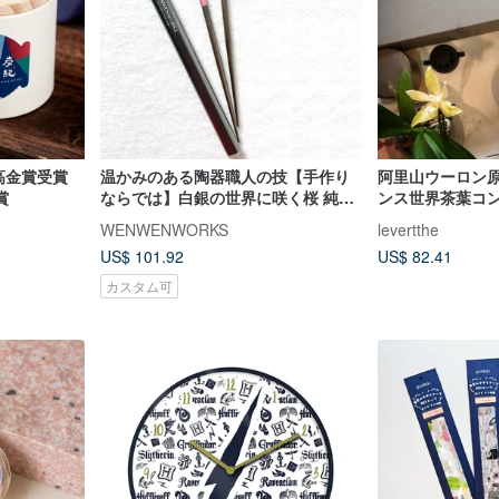
最高金賞受賞
温かみのある陶器職人の技【手作り
阿里山ウーロン原
賞
ならでは】白銀の世界に咲く桜 純チ
ンス世界茶葉コ
タン箸
潭紅茶」ティー
WENWENWORKS
levertthe
セット
US$ 101.92
US$ 82.41
カスタム可