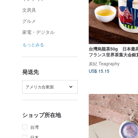
文房具
グルメ
家電・デジタル
もっとみる
台灣烏龍茶50g 日本
フランス世界茶葉大会銀
炭紀 Teagraphy
発送先
US$ 15.15
アメリカ合衆国
ショップ所在地
台湾
日本