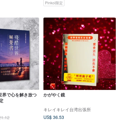
Pinkoi限定
酷な世界で心を解き放つ
かがやく鏡
定
キレイキレイ台湾出張所
US$ 36.53
21.12