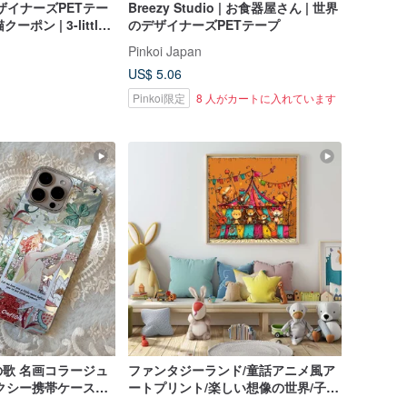
デザイナーズPETテー
Breezy Studio | お食器屋さん | 世界
ーポン | 3-little-
のデザイナーズPETテープ
イプ・ハーフカット
Pinkoi Japan
US$ 5.06
Pinkoi限定
8 人がカートに入れています
歌 名画コラージュ
ファンタジーランド/童話アニメ風ア
クシー携帯ケース
ートプリント/楽しい想像の世界/子供
部屋・寝室用ウォールアート