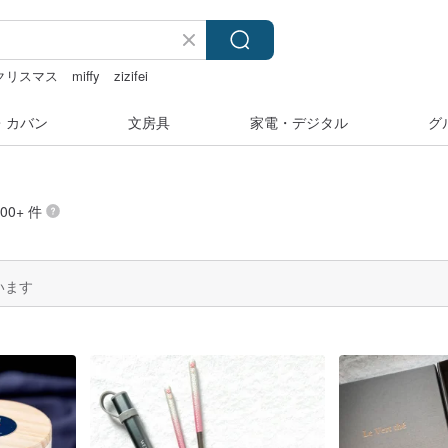
クリスマス
miffy
zizifei
・カバン
文房具
家電・デジタル
グ
00+ 件
います