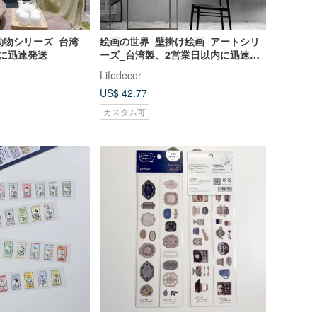
動物シリーズ_台湾
絵画の世界_壁掛け絵画_アートシリ
に迅速発送
ーズ_台湾製、2営業日以内に迅速に
発送
Lifedecor
US$ 42.77
カスタム可