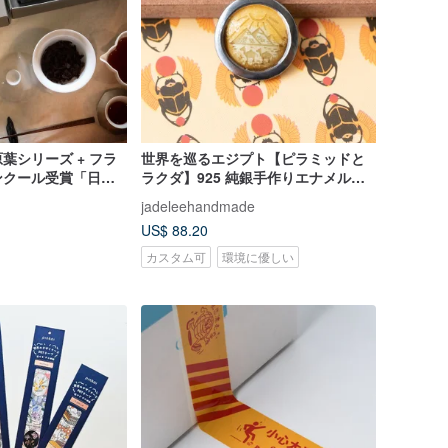
葉シリーズ + フラ
世界を巡るエジプト【ピラミッドと
ンクール受賞「日月
ラクダ】925 純銀手作りエナメルネ
バッグ缶入りギフト
ックレス
jadeleehandmade
US$ 88.20
カスタム可
環境に優しい