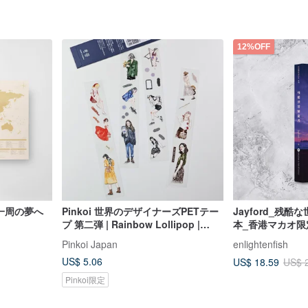
12%OFF
界一周の夢へ
Pinkoi 世界のデザイナーズPETテー
Jayford_残
プ 第二弾 | Rainbow Lollipop |
本_香港マカオ限
seonhan-maeum | 光沢タイプ
Pinkoi Japan
enlightenfish
US$ 5.06
US$ 18.59
US$ 
Pinkoi限定