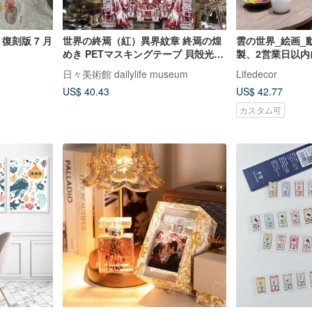
 復刻版 7 月
世界の終焉（紅）異界紋章 終焉の煌
雲の世界_絵画_
めき PETマスキングテープ 貝殻光沢
製、2営業日以内
10m巻
日々美術館 dailylife museum
Lifedecor
US$ 40.43
US$ 42.77
カスタム可