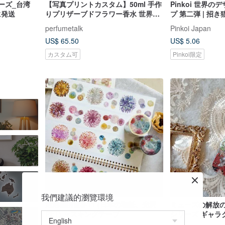
ーズ_台湾
【写真プリントカスタム】50ml 手作
Pinkoi 世界の
に発送
りプリザーブドフラワー香水 世界配
プ 第二弾 | 招き猫ク
送
cat | 光沢タ
perfumetalk
Pinkoi Japan
US$ 65.50
US$ 5.06
カスタム可
Pinkoi限定
我們建議的瀏覽環境
泡泡裡的世界11 (日本の和紙、光沢
ミューズの解放の
PET) マスキングテープ
シリーズ ギャラ
CSBQ06