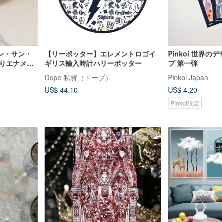
ン・サン・
【リーポッター】エレメントロゴイ
Pinkoi 世界の
作りエナメル
ギリス輸入時計ハリーポッター
プ 第一弾
Dope 私貨（ドープ）
Pinkoi Japan
US$ 44.10
US$ 4.20
Pinkoi限定
10 人がカートに入