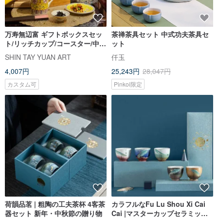
万寿無辺富 ギフトボックスセッ
茶禅茶具セット 中式功夫茶具セ
ト/リッチカップ/コースター/中華
ット
風/皇帝風/高品質/楽しい
SHIN TAY YUAN ART
仟玉
4,007円
25,243円
28,047円
カスタム可
Pinkoi限定
荷韻品茗 | 粗陶の工夫茶杯 4客茶
カラフルなFu Lu Shou Xi Cai
器セット 新年・中秋節の贈り物
Cai |マスターカップセラミック