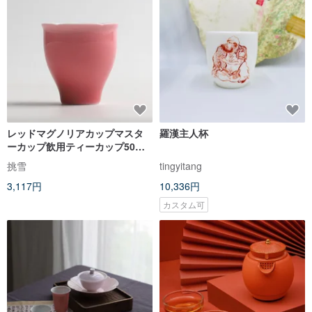
レッドマグノリアカップマスタ
羅漢主人杯
ーカップ飲用ティーカップ50ml
グラデーション吹く釉薬手作り
挑雪
tingyitang
中国茶セット
3,117円
10,336円
カスタム可