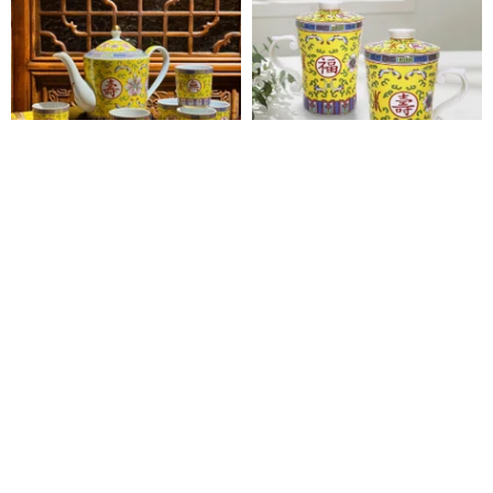
万寿武江帝の壷茶セット/1ポット
万寿呉江 スリーピースカッ
10杯/1200ccカップ150cc/年ギ
プ/300CC/中国風/皇帝/楽しみ/オ
フト/皇帝
フィス土産/アフタヌーンティー/
SHIN TAY YUAN ART
SHIN TAY YUAN ART
環境保護
45,786円
4,865円
カスタム可
カスタム可
送料無料