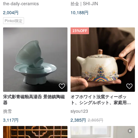
the-daily-ceramics
拾金 | SHI-JIN
2,004円
10,188円
Pinkoi限定
15%OFF
宋式影青磁釉高湯呑 景徳鎮陶磁
オフホワイト汝窯ティーポッ
器
ト、シングルポット、家庭用軽
奢セラミック大容量ティーポッ
挑雪
siyou123
ト、高級新作工夫茶器
3,117円
2,385円
2,805円