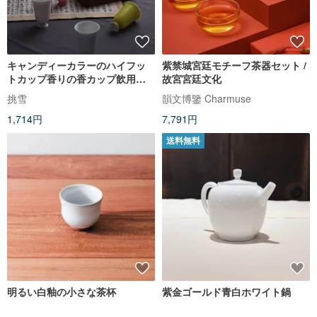
キャンディーカラーのハイフッ
紫禁城宮廷モチーフ茶器セット /
トカップ香りの香カップ飲用テ
故宮宮廷文化
ィーカップ80ml高温色釉薬手作
挑雪
韻文博鑒 Charmuse
り中国茶セット
1,714円
7,791円
送料無料
明るい白釉の小さな茶杯
紫金ゴールド青白ホワイト鍋