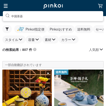
中国茶器
Pinkoi指定便
Pinkoiおすすめ
送料無料
セール
スタイル
容量
素材
カラー
人気順
の検索結果：807 件
一部自動翻訳されています
送料無料