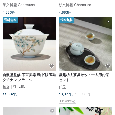
カンフーティーカップ5点セット
韻文博鑒 Charmuse
韻文博鑒 Charmuse
新年の春節ギフトボックス
4,363円
4,883円
送料無料
送料無料
自慢堂監修 不言美器 釉中彩 玉磁
雲起功夫茶具セット一人用お茶
クチナシ ノラニシ
セット
拾金 | SHI-JIN
仟玉
11,332円
13,977円
15,530円
Pinkoi限定