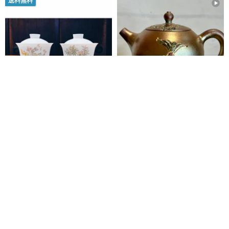
送料無料
Unspoken Meiware 釉薬彩川茶
贈り物 / 躍金鯉壺 柴焼釉彩手作
碗と蓋カップ
り急須 / 手作りの柴焼茶器 / 手描
き
拾金 | SHI-JIN
チュアンフー工房
11,332円
96,150円
カスタム可
15%OFF