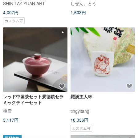
風/皇帝風/高品質/楽しい
SHIN TAY YUAN ART
しぜん。とう
4,007円
1,603円
カスタム可
レッド中国茶セット景徳鎮セラ
羅漢主人杯
ミックティーセット
挑雪
tingyitang
3,117円
10,336円
カスタム可