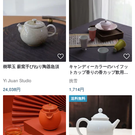
樹翠玉 薪窯手びねり陶器急須
キャンディーカラーのハイフッ
トカップ香りの香カップ飲用テ
ィーカップ80ml高温色釉薬手作
Yi Jiuan Studio
挑雪
り中国茶セット
24,038円
1,714円
送料無料