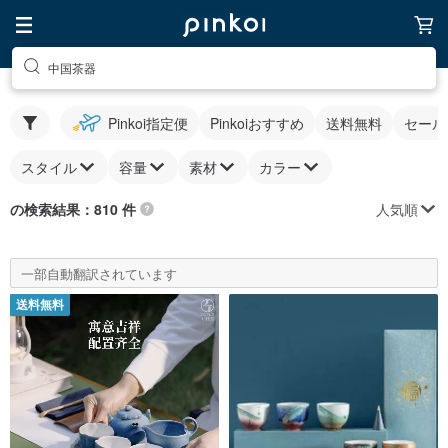
中国茶器
Pinkoi指定便
Pinkoiおすすめ
送料無料
セール
スタイル
容量
素材
カラー
人気順
の検索結果：810 件
一部自動翻訳されています
送料無料