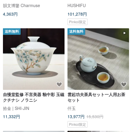
形は素朴で素朴で、古代の魅力
韻文博鑒 Charmuse
HUSHIFU
がいっぱいです。
4,363円
101,278円
Pinkoi限定
送料無料
送料無料
自慢堂監修 不言美器 釉中彩 玉磁
雲起功夫茶具セット一人用お茶
クチナシ ノラニシ
セット
拾金 | SHI-JIN
仟玉
11,332円
13,977円
15,530円
Pinkoi限定