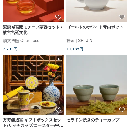
紫禁城宮廷モチーフ茶器セット /
ゴールドのホワイト青白ポット
故宮宮廷文化
韻文博鑒 Charmuse
拾金 | SHI-JIN
7,791円
10,188円
万寿無辺富 ギフトボックスセッ
セラドン焼きのティーカップ
ト/リッチカップ/コースター/中華