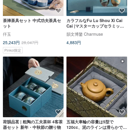
茶禅茶具セット 中式功夫茶具セ
カラフルなFu Lu Shou Xi Cai
ット
Cai |マスターカップセラミック
カンフーティーカップ5点セット
仟玉
韻文博鑒 Charmuse
新年の春節ギフトボックス
25,243円
28,047円
4,883円
Pinkoi限定
荷韻品茗 | 粗陶の工夫茶杯 4客茶
五福大車輪の容量は5型で
器セット 新年・中秋節の贈り物
120cc、泥のラインは滑らかで、