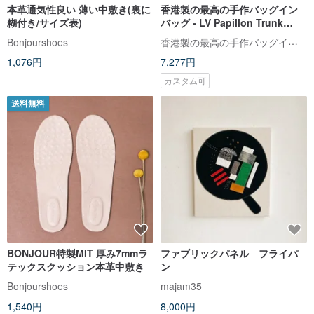
本革通気性良い 薄い中敷き(裏に
香港製の最高の手作バッグイン
糊付き/サイズ表)
バッグ - LV Papillon Trunk
(M57835)
香港製の最高の手作バッグインバッグ。私たちのインスタグラムとウェブサイトをチェックしてください
Bonjourshoes
1,076円
7,277円
カスタム可
送料無料
BONJOUR特製MIT 厚み7mmラ
ファブリックパネル フライパ
テックスクッション本革中敷き
ン
Bonjourshoes
majam35
1,540円
8,000円