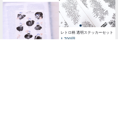
レトロ柄 透明ステッカーセット
1,700円
リトルブラックドレスステッカ
ー
911円
mt seal 和紙シール【シルエッ
ト キッチン用品 (MTSEAL28)】
2017AW
516円