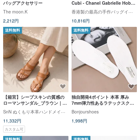
バッグアクセサリー
Cubi - Chanel Gabrielle Hobo
28cm
香港製の最高の手作バッグインバッグ。私たちのインスタグラムとウェブサイトをチェックしてください
The moon.K
2,212円
10,816円
送料無料
送料無料
【箱宮】シープスキンの質感の
独自開発4ポイント 本革 厚み
ローマンサンダル_ブラウン｜ハ
7mm弾力性あるラテックスクッ
ンドメイドカスタム｜MIT
ション中敷き(フラットシューズ)
SnN ぬくもり本革ハンドメイドシューズ
Bonjourshoes
通用男女問わず使える
11,332円
1,998円
カスタム可
送料無料
送料無料