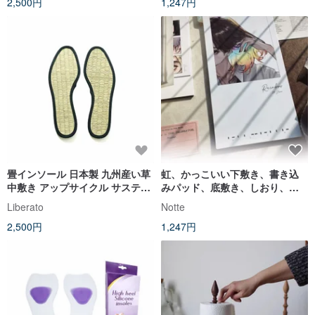
2,500円
1,247円
畳インソール 日本製 九州産い草
虹、かっこいい下敷き、書き込
中敷き アップサイクル サステナ
みパッド、底敷き、しおり、手
ブル お手持ちの靴に入れて畳を
帳ツール、ノート中敷き
Liberato
Notte
感じる
2,500円
1,247円