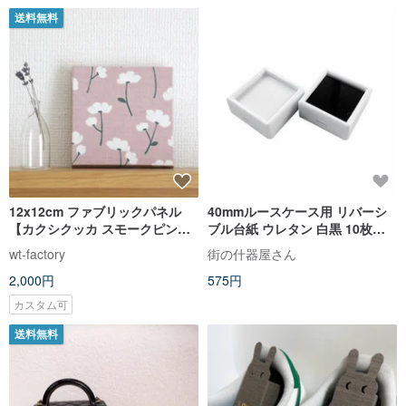
送料無料
12x12cm ファブリックパネル
40mmルースケース用 リバーシ
【カクシクッカ スモークピン
ブル台紙 ウレタン 白黒 10枚セ
ク】
ット
wt-factory
街の什器屋さん
2,000円
575円
カスタム可
送料無料