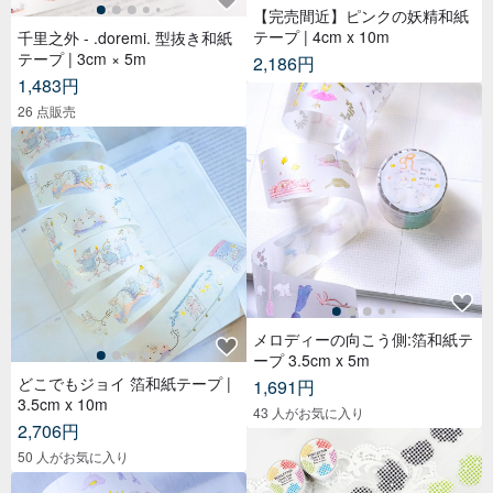
【完売間近】ピンクの妖精和紙
テープ | 4cm x 10m
千里之外 - .doremi. 型抜き和紙
テープ | 3cm × 5m
2,186円
1,483円
26 点販売
メロディーの向こう側:箔和紙テ
ープ 3.5cm x 5m
どこでもジョイ 箔和紙テープ |
1,691円
3.5cm x 10m
43 人がお気に入り
2,706円
50 人がお気に入り