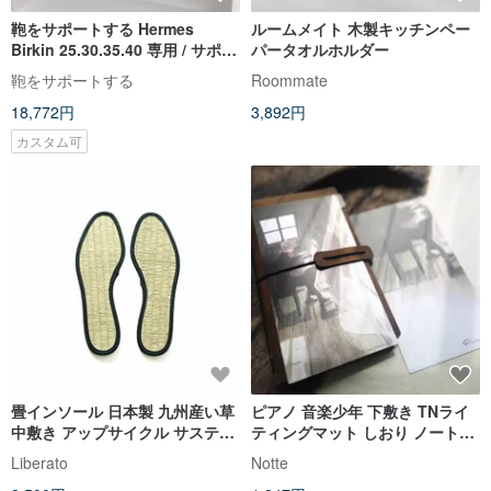
鞄をサポートする Hermes
ルームメイト 木製キッチンペー
Birkin 25.30.35.40 専用 / サポー
パータオルホルダー
ト / 防湿 / 型崩れ防止
鞄をサポートする
Roommate
18,772円
3,892円
カスタム可
畳インソール 日本製 九州産い草
ピアノ 音楽少年 下敷き TNライ
中敷き アップサイクル サステナ
ティングマット しおり ノート中
ブル お手持ちの靴に入れて畳を
敷き
Liberato
Notte
感じる