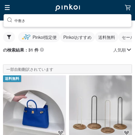
中敷き
Pinkoi指定便
Pinkoiおすすめ
送料無料
セール
人気順
の検索結果：31 件
一部自動翻訳されています
送料無料