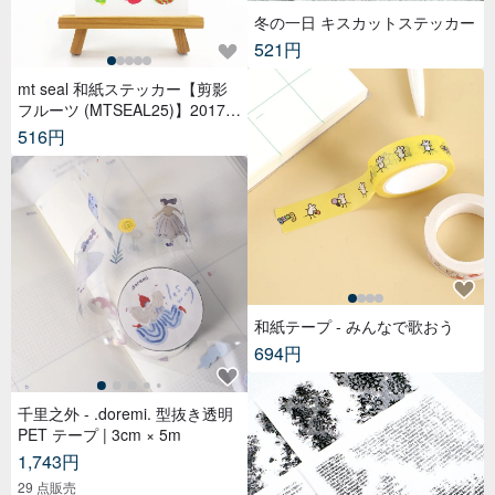
冬の一日 キスカットステッカー
521円
mt seal 和紙ステッカー【剪影
フルーツ (MTSEAL25)】2017A
W
516円
和紙テープ - みんなで歌おう
694円
千里之外 - .doremi. 型抜き透明
PET テープ | 3cm × 5m
1,743円
29 点販売