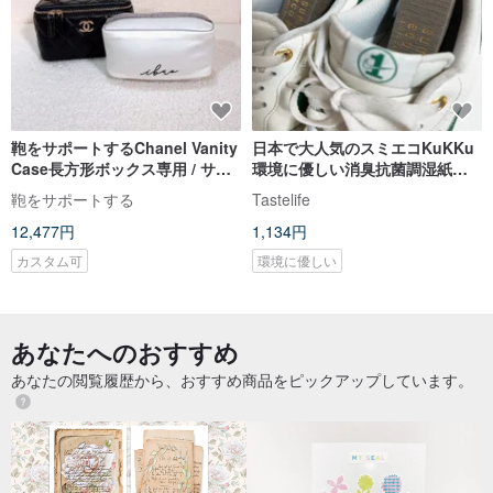
鞄をサポートするChanel Vanity
日本で大人気のスミエコKuKKu
Case長方形ボックス専用 / サポ
環境に優しい消臭抗菌調湿紙～
ート / 湿気対策 / 型崩れ防止
うさぎ年～2枚セット
鞄をサポートする
Tastelife
12,477円
1,134円
カスタム可
環境に優しい
あなたへのおすすめ
あなたの閲覧履歴から、おすすめ商品をピックアップしています。