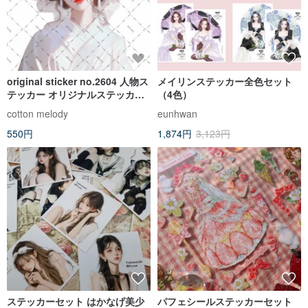
original sticker no.2604 人物ス
メイリンステッカー全色セット
テッカー オリジナルステッカー
（4色）
オリジナル人物ステッカー 装飾
cotton melody
eunhwan
ステッカー cotton melody
550円
1,874円
3,123円
ステッカーセット はかなげ美少
パフェシールステッカーセット