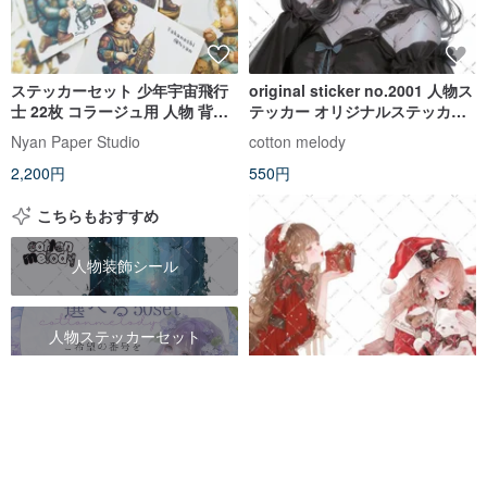
ステッカーセット 少年宇宙飛行
original sticker no.2001 人物ス
士 22枚 コラージュ用 人物 背景
テッカー オリジナルステッカー
小物 Clockwork Astronaut
オリジナル人物ステッカー 装飾
Nyan Paper Studio
cotton melody
ステッカー cotton melody
2,200円
550円
こちらもおすすめ
人物装飾シール
人物ステッカーセット
コラージュ人物シール
original sticker no.7609 人物ス
テッカー オリジナルステッカー
女の子シールセット
人物ステッカー 女の子ステッカ