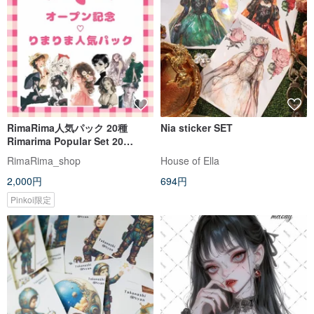
RimaRima人気パック 20種
Nia sticker SET
Rimarima Popular Set 20
Pattern Pack
RimaRima_shop
House of Ella
2,000円
694円
Pinkoi限定