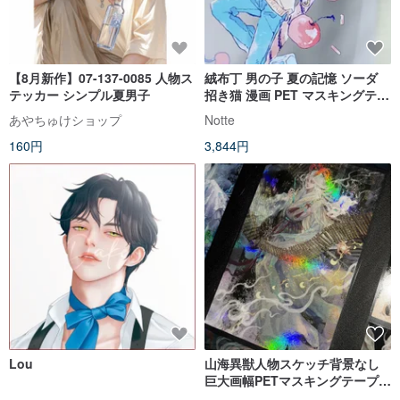
【8月新作】07-137-0085 人物ス
絨布丁 男の子 夏の記憶 ソーダ
テッカー シンプル夏男子
招き猫 漫画 PET マスキングテー
プ シェルライト
あやちゅけショップ
Notte
160円
3,844円
Lou
山海異獣人物スケッチ背景なし
巨大画幅PETマスキングテープ
ネオンライト 10m巻