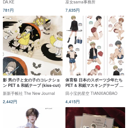
DA.KE
巫女sama事務所
781円
7,635円
影 男の子と女の子のコレクショ
体育祭 日本のスポーツ少年たち
ン PET & 和紙テープ (kiss-cut)
PET & 和紙マスキングテープ 台
湾製 10m巻
新新手帳社 The New Journal
田小宝的星空 TIANXIAOBAO
2,442円
4,415円