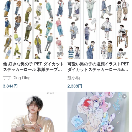
他 好きな男の子 PET ダイカット
可愛い男の子の塩顔イラストPET
ステッカーロール 和紙テープ
ダイカットステッカーロール&和
10m巻 (kiss-cut)
紙テープ
丁丁 Ding Ding
凱小勛
3,844円
2,338円