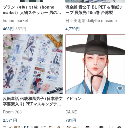
ブラン（4色）31枚（honne
流金縛 貴公子 BL PET & 和紙テ
market）人物ステッカー 男の子
ープ 貝殻光 10m巻 台湾製
ステッカー クロラクーン
honne market
日々美術館 dailylife museum
463円
557円
4,779円
反転童話 伝統和風男子 (日本語文
ドヒョン
字要素入り) PETマスキングテー
プ 15m巻 台湾製
Room 703
DA.KE
2,571円
781円