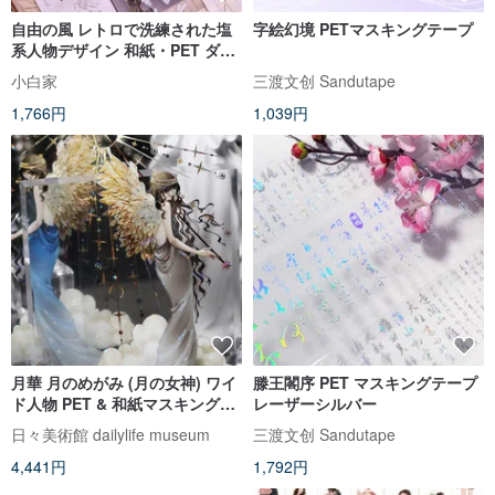
自由の風 レトロで洗練された塩
字絵幻境 PETマスキングテープ
系人物デザイン 和紙・PET ダイ
カット手帳デコレーションテー
小白家
三渡文创 Sandutape
プ
1,766円
1,039円
月華 月のめがみ (月の女神) ワイ
滕王閣序 PET マスキングテープ
ド人物 PET & 和紙マスキングテ
レーザーシルバー
ープ シェル光沢 10m巻
日々美術館 dailylife museum
三渡文创 Sandutape
4,441円
1,792円