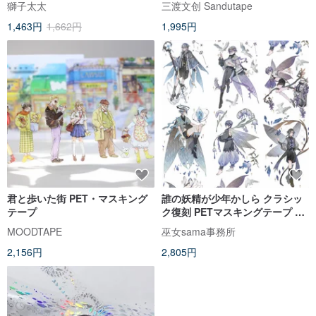
獅子太太
三渡文创 Sandutape
1,463円
1,662円
1,995円
君と歩いた街 PET・マスキング
誰の妖精が少年かしら クラシッ
テープ
ク復刻 PETマスキングテープ 台
湾製
MOODTAPE
巫女sama事務所
2,156円
2,805円