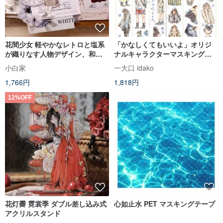
花間少女 軽やかなレトロと塩系
「かなしくてもいいよ」オリジ
が織りなす人物デザイン、和紙
ナルキャラクターマスキングテ
PET 型抜き手帳用マスキングテ
ープ 手帳用 和紙/PET 10m巻
小白家
一大口 idako
ープ
1,766円
1,818円
12%OFF
花灯霽 霓裳季 ダブル差し込み式
心如止水 PET マスキングテープ
アクリルスタンド