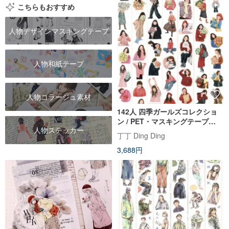
こちらもおすすめ
人物デザインマスキングテープ
人物和紙テープ
人物コラージュ素材
142人 四季ガールズコレクショ
ン / PET・マスキングテープ
人物ステッカー
10m巻
丁丁 Ding Ding
3,688円